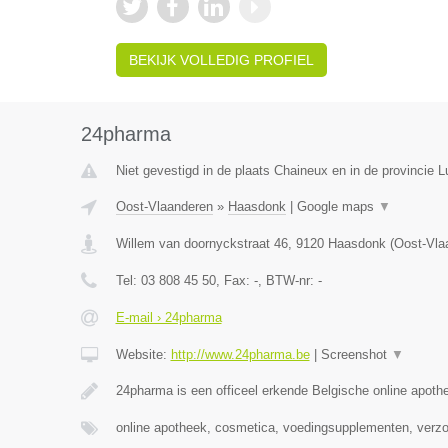
BEKIJK VOLLEDIG PROFIEL
24pharma
Niet gevestigd in de plaats Chaineux en in de provincie L
Oost-Vlaanderen
»
Haasdonk
|
Google maps
▼
Willem van doornyckstraat 46
,
9120
Haasdonk
(
Oost-Vla
Tel:
03 808 45 50
, Fax:
-
, BTW-nr:
-
E-mail › 24pharma
Website:
http://www.24pharma.be
|
Screenshot
▼
24pharma is een officeel erkende Belgische online apot
online apotheek, cosmetica, voedingsupplementen, verz