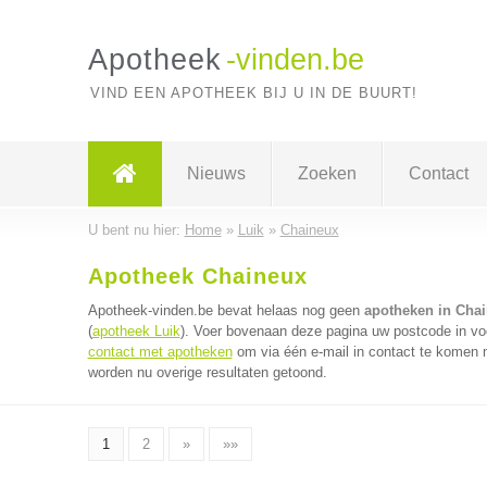
Apotheek
-vinden.be
VIND EEN APOTHEEK BIJ U IN DE BUURT!
Nieuws
Zoeken
Contact
U bent nu hier:
Home
»
Luik
»
Chaineux
Apotheek Chaineux
Apotheek-vinden.be bevat helaas nog geen
apotheken in Cha
(
apotheek Luik
). Voer bovenaan deze pagina uw postcode in voo
contact met apotheken
om via één e-mail in contact te komen 
worden nu overige resultaten getoond.
1
2
»
»»