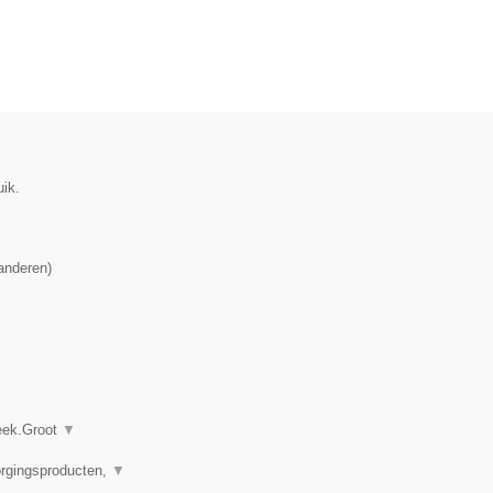
uik.
anderen
)
heek.Groot
▼
orgingsproducten,
▼