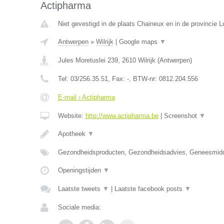
Actipharma
Niet gevestigd in de plaats Chaineux en in de provincie L
Antwerpen
»
Wilrijk
|
Google maps
▼
Jules Moretuslei 239
,
2610
Wilrijk
(
Antwerpen
)
Tel:
03/256.35.51
, Fax:
-
, BTW-nr:
0812.204.556
E-mail › Actipharma
Website:
http://www.actipharma.be
|
Screenshot
▼
Apotheek
▼
Gezondheidsproducten, Gezondheidsadvies, Geneesmid
Openingstijden
▼
Laatste tweets
▼
|
Laatste facebook posts
▼
Sociale media: