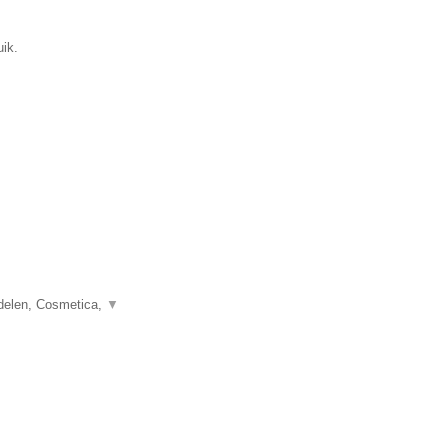
uik.
delen, Cosmetica,
▼