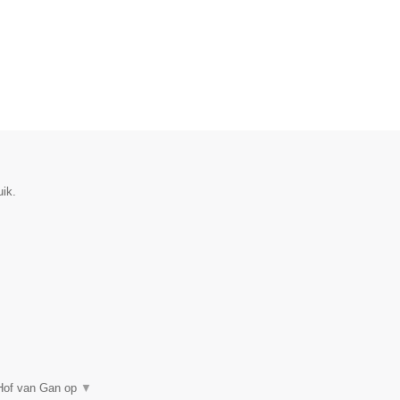
uik.
 Hof van Gan op
▼