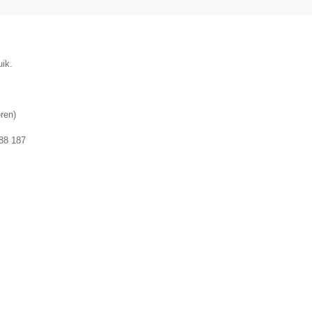
uik.
ren
)
88 187