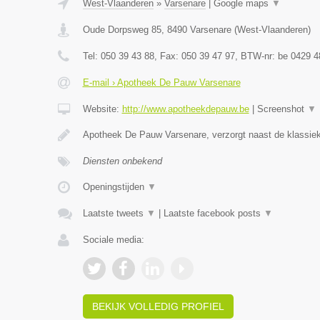
West-Vlaanderen
»
Varsenare
|
Google maps
▼
Oude Dorpsweg 85
,
8490
Varsenare
(
West-Vlaanderen
)
Tel:
050 39 43 88
, Fax:
050 39 47 97
, BTW-nr:
be 0429 4
E-mail › Apotheek De Pauw Varsenare
Website:
http://www.apotheekdepauw.be
|
Screenshot
▼
Apotheek De Pauw Varsenare, verzorgt naast de klassiek
Diensten onbekend
Openingstijden
▼
Laatste tweets
▼
|
Laatste facebook posts
▼
Sociale media:
BEKIJK VOLLEDIG PROFIEL