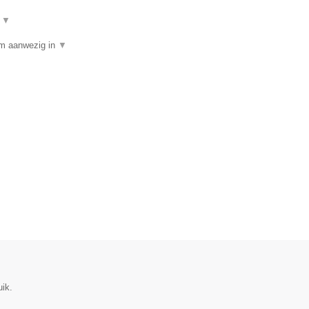
t
▼
am aanwezig in
▼
uik.