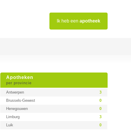
Ik heb een
apotheek
Apotheken
per provincie
Antwerpen
3
Brussels-Gewest
0
Henegouwen
0
Limburg
3
Luik
0