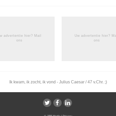
w advertentie hier? Mail
Uw advertentie hier? Ma
ons
ons
Ik kwam, ik zocht, ik vond - Julius Caesar / 47 v.Chr. ;)