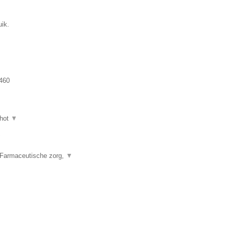
uik.
460
hot
▼
▼
 Farmaceutische zorg,
▼