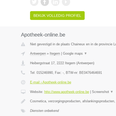
BEKIJK VOLLEDIG PROFIEL
Apotheek-online.be
Niet gevestigd in de plaats Chaineux en in de provincie L
Antwerpen
»
Itegem
|
Google maps
▼
Heibergstraat 17
,
2222
Itegem
(
Antwerpen
)
Tel:
015246990
, Fax:
-
, BTW-nr:
BE0476464691
E-mail › Apotheek-online.be
Website:
http://www.apotheek-online.be
|
Screenshot
▼
Cosmetica, verzorgingsproducten, afslankingsproducten
Diensten onbekend