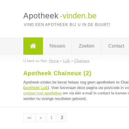
Apotheek
-vinden.be
VIND EEN APOTHEEK BIJ U IN DE BUURT!
Nieuws
Zoeken
Contact
U bent nu hier:
Home
»
Luik
»
Chaineux
Apotheek Chaineux (2)
Apotheek-vinden.be bevat helaas nog geen
apotheken in Cha
(
apotheek Luik
). Voer bovenaan deze pagina uw postcode in voo
contact met apotheken
om via één e-mail in contact te komen 
worden nu overige resultaten getoond.
««
«
1
2