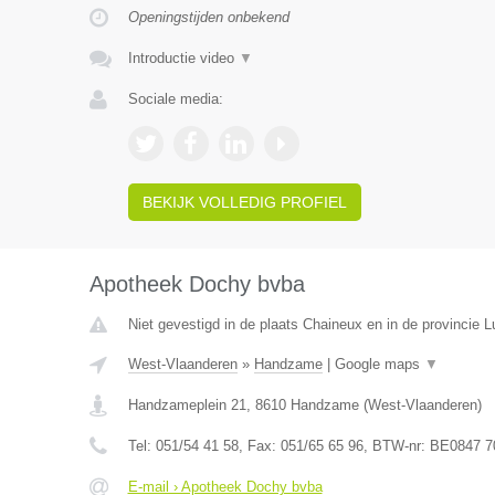
Openingstijden onbekend
Introductie video
▼
Sociale media:
BEKIJK VOLLEDIG PROFIEL
Apotheek Dochy bvba
Niet gevestigd in de plaats Chaineux en in de provincie L
West-Vlaanderen
»
Handzame
|
Google maps
▼
Handzameplein 21
,
8610
Handzame
(
West-Vlaanderen
)
Tel:
051/54 41 58
, Fax:
051/65 65 96
, BTW-nr:
BE0847 7
E-mail › Apotheek Dochy bvba