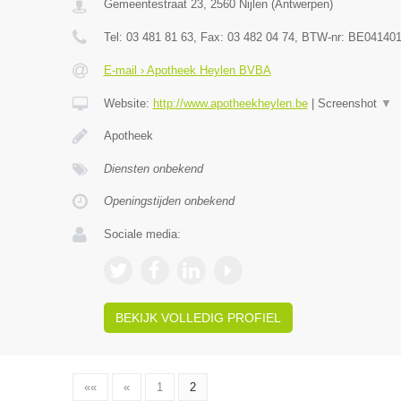
Gemeentestraat 23
,
2560
Nijlen
(
Antwerpen
)
Tel:
03 481 81 63
, Fax:
03 482 04 74
, BTW-nr:
BE041401
E-mail › Apotheek Heylen BVBA
Website:
http://www.apotheekheylen.be
|
Screenshot
▼
Apotheek
Diensten onbekend
Openingstijden onbekend
Sociale media:
BEKIJK VOLLEDIG PROFIEL
««
«
1
2