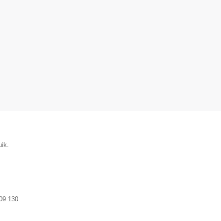
uik.
09 130