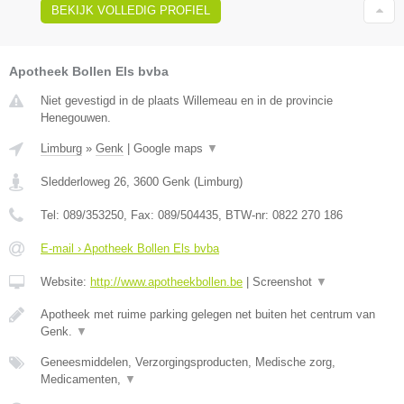
BEKIJK VOLLEDIG PROFIEL
Apotheek Bollen Els bvba
Niet gevestigd in de plaats Willemeau en in de provincie
Henegouwen.
Limburg
»
Genk
|
Google maps
▼
Sledderloweg 26
,
3600
Genk
(
Limburg
)
Tel:
089/353250
, Fax:
089/504435
, BTW-nr:
0822 270 186
E-mail › Apotheek Bollen Els bvba
Website:
http://www.apotheekbollen.be
|
Screenshot
▼
Apotheek met ruime parking gelegen net buiten het centrum van
Genk.
▼
Geneesmiddelen, Verzorgingsproducten, Medische zorg,
Medicamenten,
▼