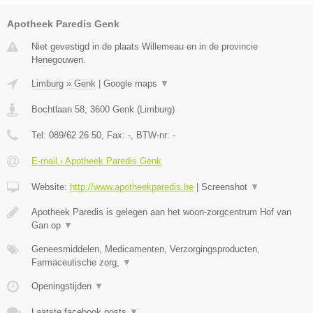
Apotheek Paredis Genk
Niet gevestigd in de plaats Willemeau en in de provincie
Henegouwen.
Limburg
»
Genk
|
Google maps
▼
Bochtlaan 58
,
3600
Genk
(
Limburg
)
Tel:
089/62 26 50
, Fax:
-
, BTW-nr:
-
E-mail › Apotheek Paredis Genk
Website:
http://www.apotheekparedis.be
|
Screenshot
▼
Apotheek Paredis is gelegen aan het woon-zorgcentrum Hof van
Gan op
▼
Geneesmiddelen, Medicamenten, Verzorgingsproducten,
Farmaceutische zorg,
▼
Openingstijden
▼
Laatste facebook posts
▼