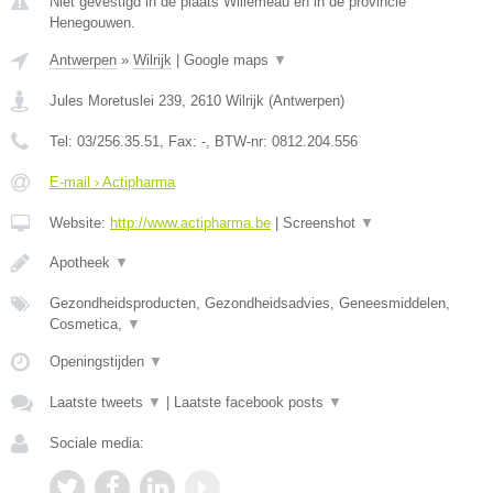
Niet gevestigd in de plaats Willemeau en in de provincie
Henegouwen.
Antwerpen
»
Wilrijk
|
Google maps
▼
Jules Moretuslei 239
,
2610
Wilrijk
(
Antwerpen
)
Tel:
03/256.35.51
, Fax:
-
, BTW-nr:
0812.204.556
E-mail › Actipharma
Website:
http://www.actipharma.be
|
Screenshot
▼
Apotheek
▼
Gezondheidsproducten, Gezondheidsadvies, Geneesmiddelen,
Cosmetica,
▼
Openingstijden
▼
Laatste tweets
▼
|
Laatste facebook posts
▼
Sociale media: