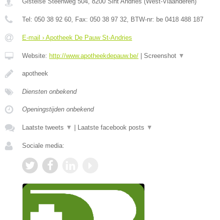
Gistelse Steenweg 504
,
8200
Sint Andries
(
West-Vlaanderen
)
Tel:
050 38 92 60
, Fax:
050 38 97 32
, BTW-nr:
be 0418 488 187
E-mail › Apotheek De Pauw St-Andries
Website:
http://www.apotheekdepauw.be/
|
Screenshot
▼
apotheek
Diensten onbekend
Openingstijden onbekend
Laatste tweets
▼
|
Laatste facebook posts
▼
Sociale media: