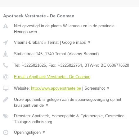
Apotheek Verstraete - De Cooman
Niet gevestigd in de plaats Willemeau en in de provincie
Henegouwen.
Vlaams-Brabant
»
Ternat
|
Google maps
▼
Statiestraat 145
,
1740
Ternat
(
Vlaams-Brabant
)
Tel:
+3225821626
, Fax:
+3225822764
, BTW-nr:
BE 0686776628
E-mail › Apotheek Verstraete - De Cooman
Website:
http://www.apoverstraete.be
|
Screenshot
▼
Onze apotheek is gelegen aan de spoorwegovergang op het
kruispunt van de
▼
Diensten: Apotheek, Homeopathie & Fytotherapie, Cosmetica,
Thuisgezondheiszorg
Openingstijden
▼