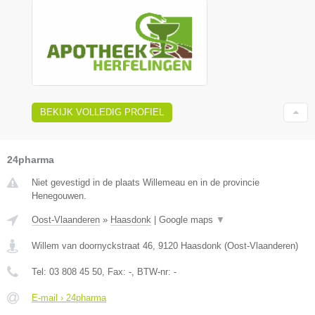
BEKIJK VOLLEDIG PROFIEL
24pharma
Niet gevestigd in de plaats Willemeau en in de provincie
Henegouwen.
Oost-Vlaanderen
»
Haasdonk
|
Google maps
▼
Willem van doornyckstraat 46
,
9120
Haasdonk
(
Oost-Vlaanderen
)
Tel:
03 808 45 50
, Fax:
-
, BTW-nr:
-
E-mail › 24pharma