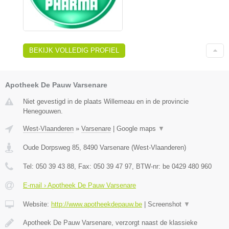
BEKIJK VOLLEDIG PROFIEL
Apotheek De Pauw Varsenare
Niet gevestigd in de plaats Willemeau en in de provincie
Henegouwen.
West-Vlaanderen
»
Varsenare
|
Google maps
▼
Oude Dorpsweg 85
,
8490
Varsenare
(
West-Vlaanderen
)
Tel:
050 39 43 88
, Fax:
050 39 47 97
, BTW-nr:
be 0429 480 960
E-mail › Apotheek De Pauw Varsenare
Website:
http://www.apotheekdepauw.be
|
Screenshot
▼
Apotheek De Pauw Varsenare, verzorgt naast de klassieke