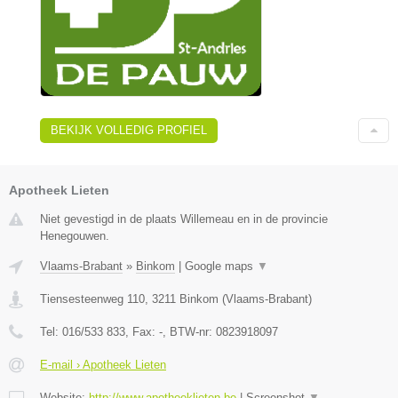
BEKIJK VOLLEDIG PROFIEL
Apotheek Lieten
Niet gevestigd in de plaats Willemeau en in de provincie
Henegouwen.
Vlaams-Brabant
»
Binkom
|
Google maps
▼
Tiensesteenweg 110
,
3211
Binkom
(
Vlaams-Brabant
)
Tel:
016/533 833
, Fax:
-
, BTW-nr:
0823918097
E-mail › Apotheek Lieten
Website:
http://www.apotheeklieten.be
|
Screenshot
▼