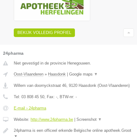
BEKIJK VOLLEDIG PROFIEL
24pharma
Niet gevestigd in de provincie Henegouwen.
Oost-Vlaanderen
»
Haasdonk
|
Google maps
▼
Willem van doornyckstraat 46
,
9120
Haasdonk
(
Oost-Vlaanderen
)
Tel:
03 808 45 50
, Fax:
-
, BTW-nr:
-
E-mail › 24pharma
Website:
http://www.24pharma.be
|
Screenshot
▼
24pharma is een officeel erkende Belgische online apotheek.Groot
▼