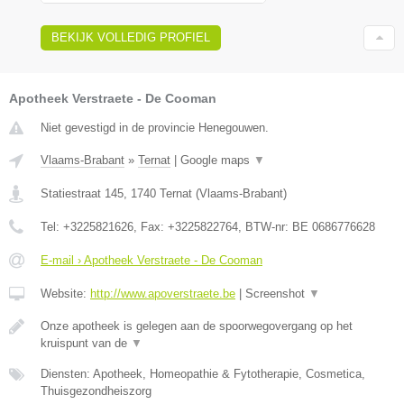
BEKIJK VOLLEDIG PROFIEL
Apotheek Verstraete - De Cooman
Niet gevestigd in de provincie Henegouwen.
Vlaams-Brabant
»
Ternat
|
Google maps
▼
Statiestraat 145
,
1740
Ternat
(
Vlaams-Brabant
)
Tel:
+3225821626
, Fax:
+3225822764
, BTW-nr:
BE 0686776628
E-mail › Apotheek Verstraete - De Cooman
Website:
http://www.apoverstraete.be
|
Screenshot
▼
Onze apotheek is gelegen aan de spoorwegovergang op het
kruispunt van de
▼
Diensten: Apotheek, Homeopathie & Fytotherapie, Cosmetica,
Thuisgezondheiszorg