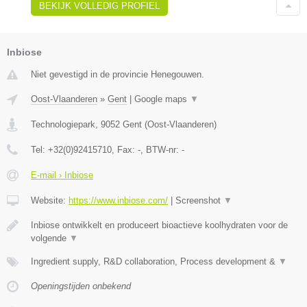
BEKIJK VOLLEDIG PROFIEL
Inbiose
Niet gevestigd in de provincie Henegouwen.
Oost-Vlaanderen
»
Gent
|
Google maps
▼
Technologiepark
,
9052
Gent
(
Oost-Vlaanderen
)
Tel:
+32(0)92415710
, Fax:
-
, BTW-nr:
-
E-mail › Inbiose
Website:
https://www.inbiose.com/
|
Screenshot
▼
Inbiose ontwikkelt en produceert bioactieve koolhydraten voor de
volgende
▼
Ingredient supply, R&D collaboration, Process development &
▼
Openingstijden onbekend