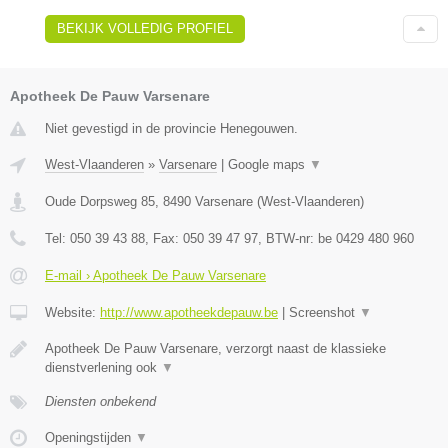
BEKIJK VOLLEDIG PROFIEL
Apotheek De Pauw Varsenare
Niet gevestigd in de provincie Henegouwen.
West-Vlaanderen
»
Varsenare
|
Google maps
▼
Oude Dorpsweg 85
,
8490
Varsenare
(
West-Vlaanderen
)
Tel:
050 39 43 88
, Fax:
050 39 47 97
, BTW-nr:
be 0429 480 960
E-mail › Apotheek De Pauw Varsenare
Website:
http://www.apotheekdepauw.be
|
Screenshot
▼
Apotheek De Pauw Varsenare, verzorgt naast de klassieke
dienstverlening ook
▼
Diensten onbekend
Openingstijden
▼