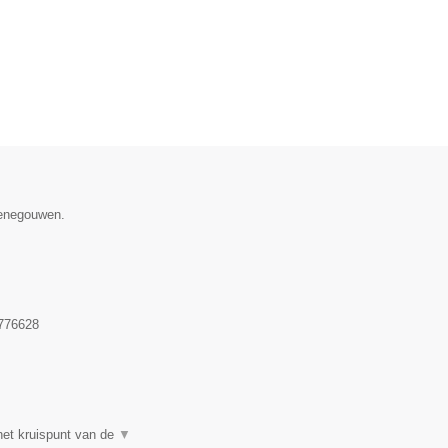
Henegouwen.
776628
et kruispunt van de
▼