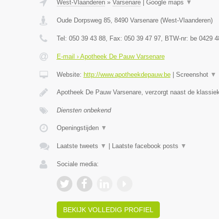
West-Vlaanderen
»
Varsenare
|
Google maps
▼
Oude Dorpsweg 85
,
8490
Varsenare
(
West-Vlaanderen
)
Tel:
050 39 43 88
, Fax:
050 39 47 97
, BTW-nr:
be 0429 4
E-mail › Apotheek De Pauw Varsenare
Website:
http://www.apotheekdepauw.be
|
Screenshot
▼
Apotheek De Pauw Varsenare, verzorgt naast de klassiek
Diensten onbekend
Openingstijden
▼
Laatste tweets
▼
|
Laatste facebook posts
▼
Sociale media:
BEKIJK VOLLEDIG PROFIEL