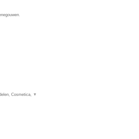
Henegouwen.
delen, Cosmetica,
▼