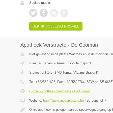
Sociale media:
BEKIJK VOLLEDIG PROFIEL
Apotheek Verstraete - De Cooman
Niet gevestigd in de plaats Wasmes en in de provincie 
Vlaams-Brabant
»
Ternat
|
Google maps
▼
Statiestraat 145
,
1740
Ternat
(
Vlaams-Brabant
)
Tel:
+3225821626
, Fax:
+3225822764
, BTW-nr:
BE 0686
E-mail › Apotheek Verstraete - De Cooman
Website:
http://www.apoverstraete.be
|
Screenshot
▼
Onze apotheek is gelegen aan de spoorwegovergang op h