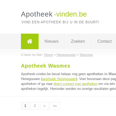
Apotheek
-vinden.be
VIND EEN APOTHEEK BIJ U IN DE BUURT!
Nieuws
Zoeken
Contact
U bent nu hier:
Home
»
Henegouwen
»
Wasmes
Apotheek Wasmes
Apotheek-vinden.be bevat helaas nog geen
apotheken in Wa
Henegouwen (
apotheek Henegouwen
). Voer bovenaan deze pagi
apotheken of ga naar
direct contact met apotheken
om via één 
apotheken tegelijk. Hieronder worden nu overige resultaten get
1
2
»
»»