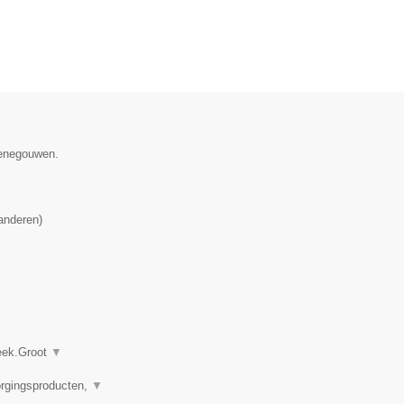
Henegouwen.
anderen
)
heek.Groot
▼
orgingsproducten,
▼