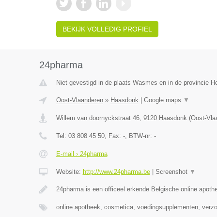
BEKIJK VOLLEDIG PROFIEL
24pharma
Niet gevestigd in de plaats Wasmes en in de provincie 
Oost-Vlaanderen
»
Haasdonk
|
Google maps
▼
Willem van doornyckstraat 46
,
9120
Haasdonk
(
Oost-Vla
Tel:
03 808 45 50
, Fax:
-
, BTW-nr:
-
E-mail › 24pharma
Website:
http://www.24pharma.be
|
Screenshot
▼
24pharma is een officeel erkende Belgische online apot
online apotheek, cosmetica, voedingsupplementen, verz