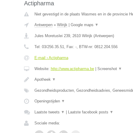
Actipharma
Niet gevestigd in de plaats Wasmes en in de provincie 
Antwerpen
»
Wilrijk
|
Google maps
▼
Jules Moretuslei 239
,
2610
Wilrijk
(
Antwerpen
)
Tel:
03/256.35.51
, Fax:
-
, BTW-nr:
0812.204.556
E-mail › Actipharma
Website:
http://www.actipharma.be
|
Screenshot
▼
Apotheek
▼
Gezondheidsproducten, Gezondheidsadvies, Geneesmid
Openingstijden
▼
Laatste tweets
▼
|
Laatste facebook posts
▼
Sociale media: