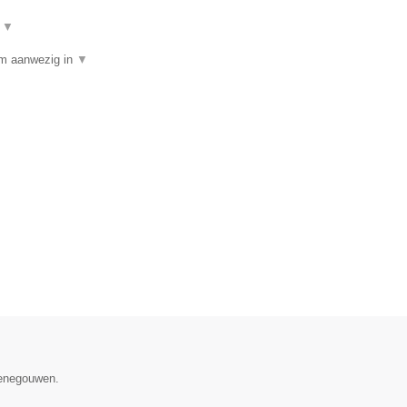
t
▼
am aanwezig in
▼
Henegouwen.