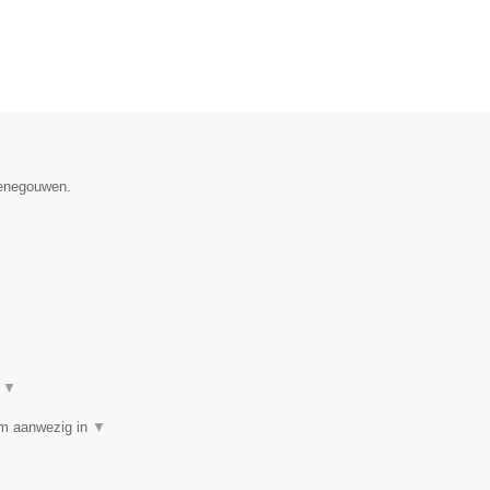
Henegouwen.
t
▼
am aanwezig in
▼