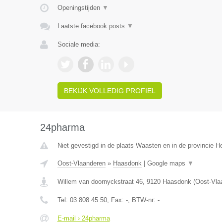
Openingstijden
▼
Laatste facebook posts
▼
Sociale media:
BEKIJK VOLLEDIG PROFIEL
24pharma
Niet gevestigd in de plaats Waasten en in de provincie 
Oost-Vlaanderen
»
Haasdonk
|
Google maps
▼
Willem van doornyckstraat 46
,
9120
Haasdonk
(
Oost-Vla
Tel:
03 808 45 50
, Fax:
-
, BTW-nr:
-
E-mail › 24pharma