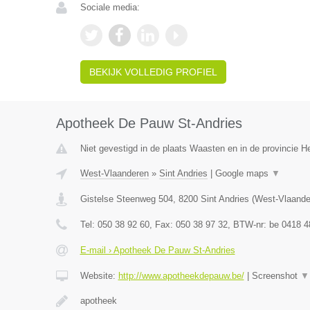
Sociale media:
BEKIJK VOLLEDIG PROFIEL
Apotheek De Pauw St-Andries
Niet gevestigd in de plaats Waasten en in de provincie 
West-Vlaanderen
»
Sint Andries
|
Google maps
▼
Gistelse Steenweg 504
,
8200
Sint Andries
(
West-Vlaande
Tel:
050 38 92 60
, Fax:
050 38 97 32
, BTW-nr:
be 0418 4
E-mail › Apotheek De Pauw St-Andries
Website:
http://www.apotheekdepauw.be/
|
Screenshot
▼
apotheek