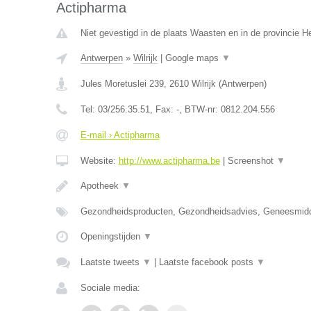
Actipharma
Niet gevestigd in de plaats Waasten en in de provincie 
Antwerpen
»
Wilrijk
|
Google maps
▼
Jules Moretuslei 239
,
2610
Wilrijk
(
Antwerpen
)
Tel:
03/256.35.51
, Fax:
-
, BTW-nr:
0812.204.556
E-mail › Actipharma
Website:
http://www.actipharma.be
|
Screenshot
▼
Apotheek
▼
Gezondheidsproducten, Gezondheidsadvies, Geneesmid
Openingstijden
▼
Laatste tweets
▼
|
Laatste facebook posts
▼
Sociale media: