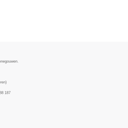
Henegouwen.
ren
)
88 187