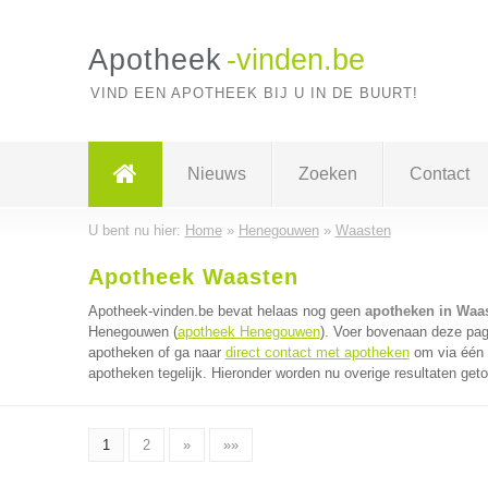
Apotheek
-vinden.be
VIND EEN APOTHEEK BIJ U IN DE BUURT!
Nieuws
Zoeken
Contact
U bent nu hier:
Home
»
Henegouwen
»
Waasten
Apotheek Waasten
Apotheek-vinden.be bevat helaas nog geen
apotheken in Waa
Henegouwen (
apotheek Henegouwen
). Voer bovenaan deze pagi
apotheken of ga naar
direct contact met apotheken
om via één 
apotheken tegelijk. Hieronder worden nu overige resultaten get
1
2
»
»»