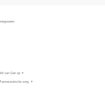
Henegouwen.
 Hof van Gan op
▼
 Farmaceutische zorg,
▼