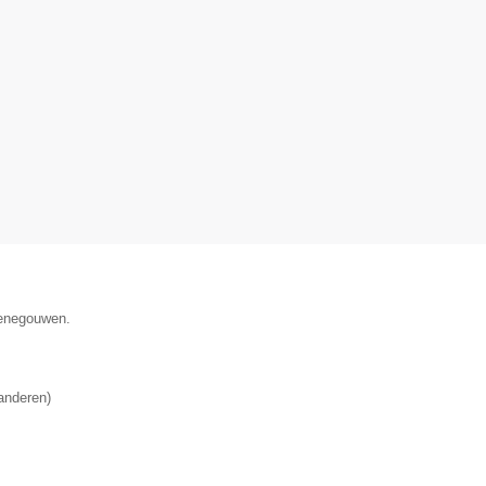
Henegouwen.
anderen
)