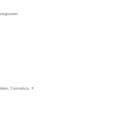
Henegouwen.
delen, Cosmetica,
▼