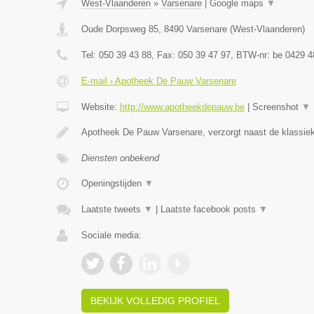
West-Vlaanderen
»
Varsenare
|
Google maps
▼
Oude Dorpsweg 85
,
8490
Varsenare
(
West-Vlaanderen
)
Tel:
050 39 43 88
, Fax:
050 39 47 97
, BTW-nr:
be 0429 4
E-mail › Apotheek De Pauw Varsenare
Website:
http://www.apotheekdepauw.be
|
Screenshot
▼
Apotheek De Pauw Varsenare, verzorgt naast de klassiek
Diensten onbekend
Openingstijden
▼
Laatste tweets
▼
|
Laatste facebook posts
▼
Sociale media:
BEKIJK VOLLEDIG PROFIEL