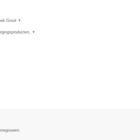
heek.Groot
▼
orgingsproducten,
▼
Henegouwen.