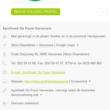
BEKIJK VOLLEDIG PROFIEL
Apotheek De Pauw Varsenare
Niet gevestigd in de plaats Virelles en in de provincie Henegouwen.
West-Vlaanderen
»
Varsenare
|
Google maps
▼
Oude Dorpsweg 85
,
8490
Varsenare
(
West-Vlaanderen
)
Tel:
050 39 43 88
, Fax:
050 39 47 97
, BTW-nr:
be 0429 480 960
E-mail › Apotheek De Pauw Varsenare
Website:
http://www.apotheekdepauw.be
|
Screenshot
▼
Apotheek De Pauw Varsenare, verzorgt naast de klassieke
dienstverlening ook
▼
Diensten onbekend