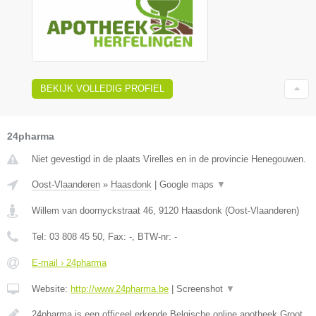
BEKIJK VOLLEDIG PROFIEL
24pharma
Niet gevestigd in de plaats Virelles en in de provincie Henegouwen.
Oost-Vlaanderen
»
Haasdonk
|
Google maps
▼
Willem van doornyckstraat 46
,
9120
Haasdonk
(
Oost-Vlaanderen
)
Tel:
03 808 45 50
, Fax:
-
, BTW-nr:
-
E-mail › 24pharma
Website:
http://www.24pharma.be
|
Screenshot
▼
24pharma is een officeel erkende Belgische online apotheek.Groot