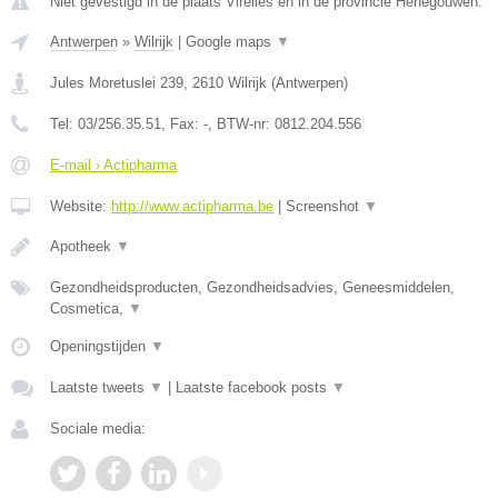
Niet gevestigd in de plaats Virelles en in de provincie Henegouwen.
Antwerpen
»
Wilrijk
|
Google maps
▼
Jules Moretuslei 239
,
2610
Wilrijk
(
Antwerpen
)
Tel:
03/256.35.51
, Fax:
-
, BTW-nr:
0812.204.556
E-mail › Actipharma
Website:
http://www.actipharma.be
|
Screenshot
▼
Apotheek
▼
Gezondheidsproducten, Gezondheidsadvies, Geneesmiddelen,
Cosmetica,
▼
Openingstijden
▼
Laatste tweets
▼
|
Laatste facebook posts
▼
Sociale media: