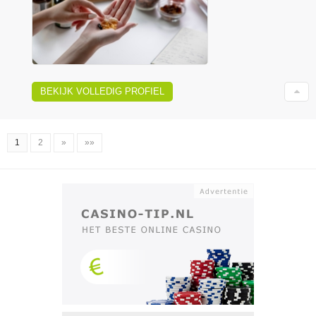
BEKIJK VOLLEDIG PROFIEL
1
2
»
»»