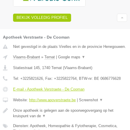
BEKIJK VOLLEDIG PROFIEL
Apotheek Verstraete - De Cooman
Niet gevestigd in de plaats Virelles en in de provincie Henegouwen.
Vlaams-Brabant
»
Ternat
|
Google maps
▼
Statiestraat 145
,
1740
Ternat
(
Vlaams-Brabant
)
Tel:
+3225821626
, Fax:
+3225822764
, BTW-nr:
BE 0686776628
E-mail › Apotheek Verstraete - De Cooman
Website:
http://www.apoverstraete.be
|
Screenshot
▼
Onze apotheek is gelegen aan de spoorwegovergang op het
kruispunt van de
▼
Diensten: Apotheek, Homeopathie & Fytotherapie, Cosmetica,