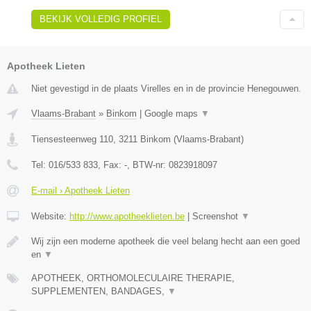
BEKIJK VOLLEDIG PROFIEL
Apotheek Lieten
Niet gevestigd in de plaats Virelles en in de provincie Henegouwen.
Vlaams-Brabant
»
Binkom
|
Google maps
▼
Tiensesteenweg 110
,
3211
Binkom
(
Vlaams-Brabant
)
Tel:
016/533 833
, Fax:
-
, BTW-nr:
0823918097
E-mail › Apotheek Lieten
Website:
http://www.apotheeklieten.be
|
Screenshot
▼
Wij zijn een moderne apotheek die veel belang hecht aan een goed
en
▼
APOTHEEK, ORTHOMOLECULAIRE THERAPIE,
SUPPLEMENTEN, BANDAGES,
▼