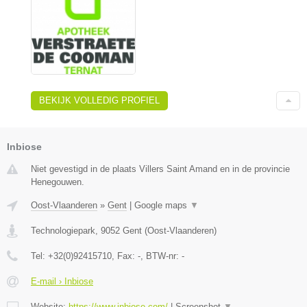
BEKIJK VOLLEDIG PROFIEL
Inbiose
Niet gevestigd in de plaats Villers Saint Amand en in de provincie
Henegouwen.
Oost-Vlaanderen
»
Gent
|
Google maps
▼
Technologiepark
,
9052
Gent
(
Oost-Vlaanderen
)
Tel:
+32(0)92415710
, Fax:
-
, BTW-nr:
-
E-mail › Inbiose
Website:
https://www.inbiose.com/
|
Screenshot
▼