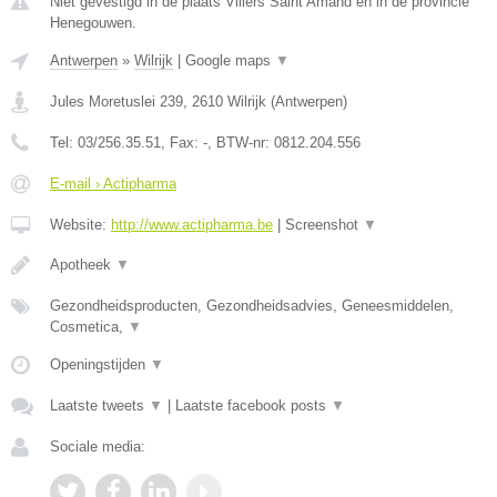
Niet gevestigd in de plaats Villers Saint Amand en in de provincie
Henegouwen.
Antwerpen
»
Wilrijk
|
Google maps
▼
Jules Moretuslei 239
,
2610
Wilrijk
(
Antwerpen
)
Tel:
03/256.35.51
, Fax:
-
, BTW-nr:
0812.204.556
E-mail › Actipharma
Website:
http://www.actipharma.be
|
Screenshot
▼
Apotheek
▼
Gezondheidsproducten, Gezondheidsadvies, Geneesmiddelen,
Cosmetica,
▼
Openingstijden
▼
Laatste tweets
▼
|
Laatste facebook posts
▼
Sociale media: