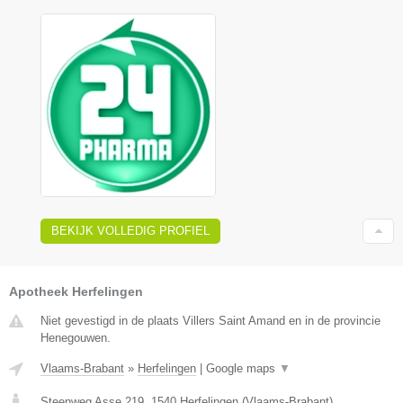
BEKIJK VOLLEDIG PROFIEL
Apotheek Herfelingen
Niet gevestigd in de plaats Villers Saint Amand en in de provincie
Henegouwen.
Vlaams-Brabant
»
Herfelingen
|
Google maps
▼
Steenweg Asse 219
,
1540
Herfelingen
(
Vlaams-Brabant
)