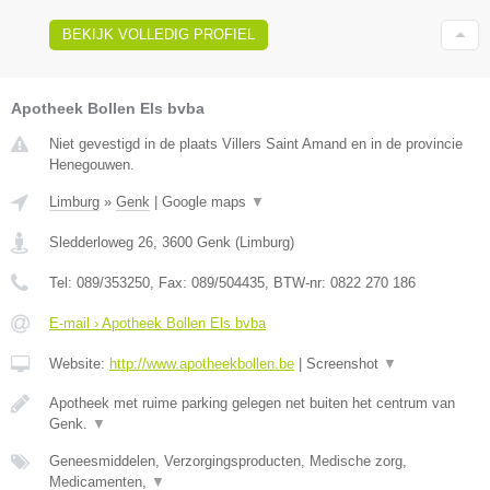
BEKIJK VOLLEDIG PROFIEL
Apotheek Bollen Els bvba
Niet gevestigd in de plaats Villers Saint Amand en in de provincie
Henegouwen.
Limburg
»
Genk
|
Google maps
▼
Sledderloweg 26
,
3600
Genk
(
Limburg
)
Tel:
089/353250
, Fax:
089/504435
, BTW-nr:
0822 270 186
E-mail › Apotheek Bollen Els bvba
Website:
http://www.apotheekbollen.be
|
Screenshot
▼
Apotheek met ruime parking gelegen net buiten het centrum van
Genk.
▼
Geneesmiddelen, Verzorgingsproducten, Medische zorg,
Medicamenten,
▼