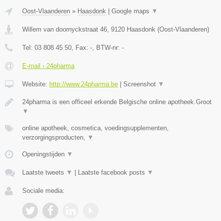
Oost-Vlaanderen
»
Haasdonk
|
Google maps
▼
Willem van doornyckstraat 46
,
9120
Haasdonk
(
Oost-Vlaanderen
)
Tel:
03 808 45 50
, Fax:
-
, BTW-nr:
-
E-mail › 24pharma
Website:
http://www.24pharma.be
|
Screenshot
▼
24pharma is een officeel erkende Belgische online apotheek.Groot
▼
online apotheek, cosmetica, voedingsupplementen,
verzorgingsproducten,
▼
Openingstijden
▼
Laatste tweets
▼
|
Laatste facebook posts
▼
Sociale media: