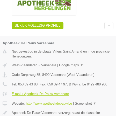
BEKIJK VOLLEDIG PROFIEL
Apotheek De Pauw Varsenare
Niet gevestigd in de plaats Villers Saint Amand en in de provincie
Henegouwen.
West-Vlaanderen
»
Varsenare
|
Google maps
▼
Oude Dorpsweg 85
,
8490
Varsenare
(
West-Vlaanderen
)
Tel:
050 39 43 88
, Fax:
050 39 47 97
, BTW-nr:
be 0429 480 960
E-mail › Apotheek De Pauw Varsenare
Website:
http://www.apotheekdepauw.be
|
Screenshot
▼
Apotheek De Pauw Varsenare, verzorgt naast de klassieke