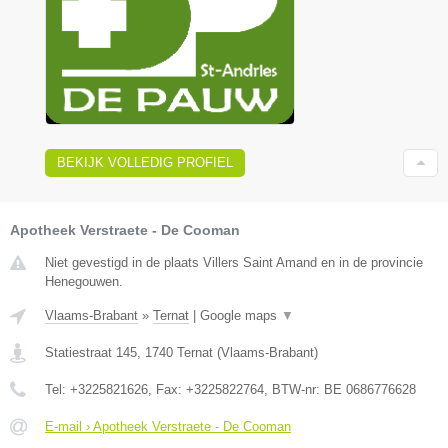
BEKIJK VOLLEDIG PROFIEL
Apotheek Verstraete - De Cooman
Niet gevestigd in de plaats Villers Saint Amand en in de provincie
Henegouwen.
Vlaams-Brabant
»
Ternat
|
Google maps
▼
Statiestraat 145
,
1740
Ternat
(
Vlaams-Brabant
)
Tel:
+3225821626
, Fax:
+3225822764
, BTW-nr:
BE 0686776628
E-mail › Apotheek Verstraete - De Cooman