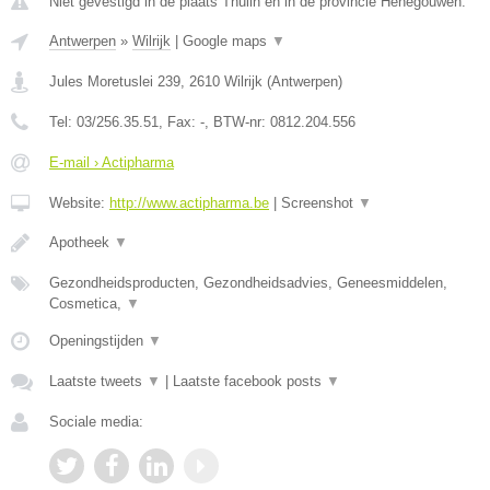
Niet gevestigd in de plaats Thulin en in de provincie Henegouwen.
Antwerpen
»
Wilrijk
|
Google maps
▼
Jules Moretuslei 239
,
2610
Wilrijk
(
Antwerpen
)
Tel:
03/256.35.51
, Fax:
-
, BTW-nr:
0812.204.556
E-mail › Actipharma
Website:
http://www.actipharma.be
|
Screenshot
▼
Apotheek
▼
Gezondheidsproducten, Gezondheidsadvies, Geneesmiddelen,
Cosmetica,
▼
Openingstijden
▼
Laatste tweets
▼
|
Laatste facebook posts
▼
Sociale media: