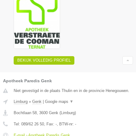
BEKIJK VOLLEDIG PROFIEL
Apotheek Paredis Genk
Niet gevestigd in de plaats Thulin en in de provincie Henegouwen.
Limburg
»
Genk
|
Google maps
▼
Bochtlaan 58
,
3600
Genk
(
Limburg
)
Tel:
089/62 26 50
, Fax:
-
, BTW-nr:
-
E-mail › Apotheek Paredis Genk