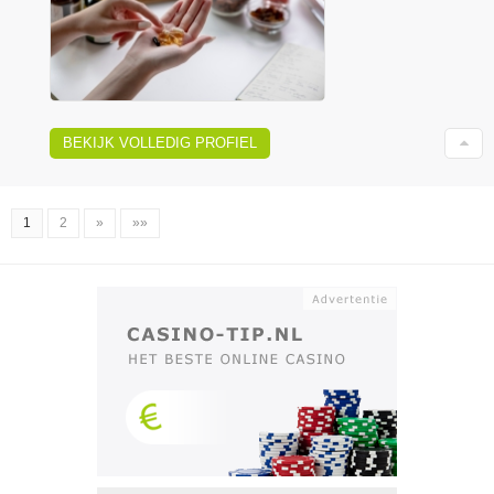
BEKIJK VOLLEDIG PROFIEL
1
2
»
»»