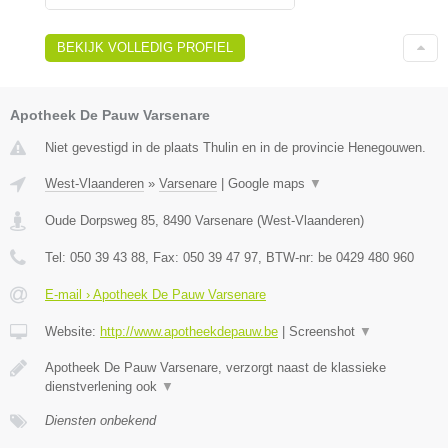
BEKIJK VOLLEDIG PROFIEL
Apotheek De Pauw Varsenare
Niet gevestigd in de plaats Thulin en in de provincie Henegouwen.
West-Vlaanderen
»
Varsenare
|
Google maps
▼
Oude Dorpsweg 85
,
8490
Varsenare
(
West-Vlaanderen
)
Tel:
050 39 43 88
, Fax:
050 39 47 97
, BTW-nr:
be 0429 480 960
E-mail › Apotheek De Pauw Varsenare
Website:
http://www.apotheekdepauw.be
|
Screenshot
▼
Apotheek De Pauw Varsenare, verzorgt naast de klassieke
dienstverlening ook
▼
Diensten onbekend