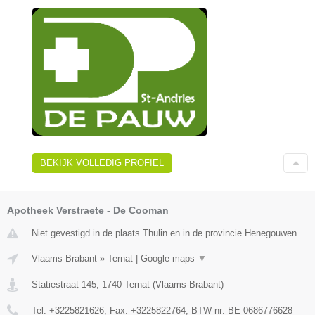
BEKIJK VOLLEDIG PROFIEL
Apotheek Verstraete - De Cooman
Niet gevestigd in de plaats Thulin en in de provincie Henegouwen.
Vlaams-Brabant
»
Ternat
|
Google maps
▼
Statiestraat 145
,
1740
Ternat
(
Vlaams-Brabant
)
Tel:
+3225821626
, Fax:
+3225822764
, BTW-nr:
BE 0686776628