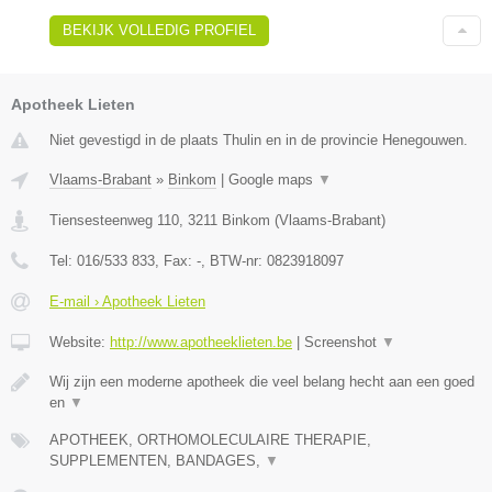
BEKIJK VOLLEDIG PROFIEL
Apotheek Lieten
Niet gevestigd in de plaats Thulin en in de provincie Henegouwen.
Vlaams-Brabant
»
Binkom
|
Google maps
▼
Tiensesteenweg 110
,
3211
Binkom
(
Vlaams-Brabant
)
Tel:
016/533 833
, Fax:
-
, BTW-nr:
0823918097
E-mail › Apotheek Lieten
Website:
http://www.apotheeklieten.be
|
Screenshot
▼
Wij zijn een moderne apotheek die veel belang hecht aan een goed
en
▼
APOTHEEK, ORTHOMOLECULAIRE THERAPIE,
SUPPLEMENTEN, BANDAGES,
▼