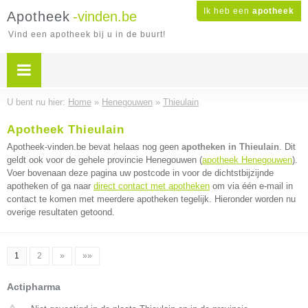
Ik heb een
apotheek
Apotheek
-vinden.be
Vind een apotheek bij u in de buurt!
U bent nu hier:
Home
»
Henegouwen
»
Thieulain
Apotheek Thieulain
Apotheek-vinden.be bevat helaas nog geen
apotheken in Thieulain
. Dit
geldt ook voor de gehele provincie Henegouwen (
apotheek Henegouwen
).
Voer bovenaan deze pagina uw postcode in voor de dichtstbijzijnde
apotheken of ga naar
direct contact met apotheken
om via één e-mail in
contact te komen met meerdere apotheken tegelijk. Hieronder worden nu
overige resultaten getoond.
1
2
»
»»
Actipharma