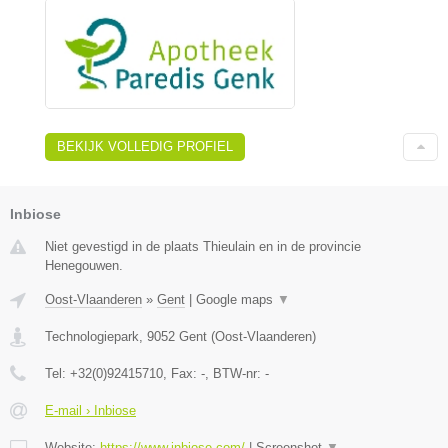
BEKIJK VOLLEDIG PROFIEL
Inbiose
Niet gevestigd in de plaats Thieulain en in de provincie
Henegouwen.
Oost-Vlaanderen
»
Gent
|
Google maps
▼
Technologiepark
,
9052
Gent
(
Oost-Vlaanderen
)
Tel:
+32(0)92415710
, Fax:
-
, BTW-nr:
-
E-mail › Inbiose
Website:
https://www.inbiose.com/
|
Screenshot
▼