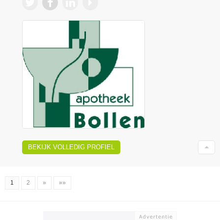
BEKIJK VOLLEDIG PROFIEL
1
2
»
»»