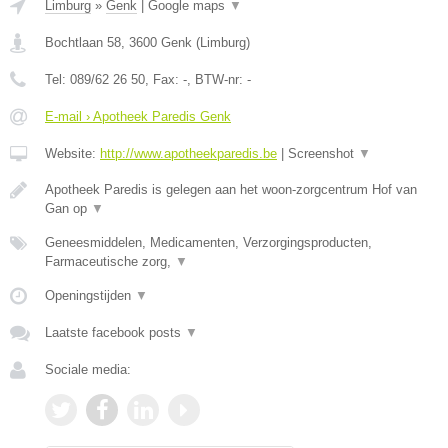
Limburg
»
Genk
|
Google maps
▼
Bochtlaan 58
,
3600
Genk
(
Limburg
)
Tel:
089/62 26 50
, Fax:
-
, BTW-nr:
-
E-mail › Apotheek Paredis Genk
Website:
http://www.apotheekparedis.be
|
Screenshot
▼
Apotheek Paredis is gelegen aan het woon-zorgcentrum Hof van
Gan op
▼
Geneesmiddelen, Medicamenten, Verzorgingsproducten,
Farmaceutische zorg,
▼
Openingstijden
▼
Laatste facebook posts
▼
Sociale media: