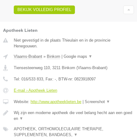
BEKIJK VOLLEDIG PROFIEL
Apotheek Lieten
Niet gevestigd in de plaats Thieulain en in de provincie
Henegouwen.
Vlaams-Brabant
»
Binkom
|
Google maps
▼
Tiensesteenweg 110
,
3211
Binkom
(
Vlaams-Brabant
)
Tel:
016/533 833
, Fax:
-
, BTW-nr:
0823918097
E-mail › Apotheek Lieten
Website:
http://www.apotheeklieten.be
|
Screenshot
▼
Wij zijn een moderne apotheek die veel belang hecht aan een goed
en
▼
APOTHEEK, ORTHOMOLECULAIRE THERAPIE,
SUPPLEMENTEN, BANDAGES,
▼