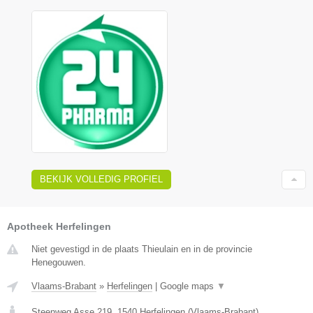
BEKIJK VOLLEDIG PROFIEL
Apotheek Herfelingen
Niet gevestigd in de plaats Thieulain en in de provincie
Henegouwen.
Vlaams-Brabant
»
Herfelingen
|
Google maps
▼
Steenweg Asse 219
,
1540
Herfelingen
(
Vlaams-Brabant
)