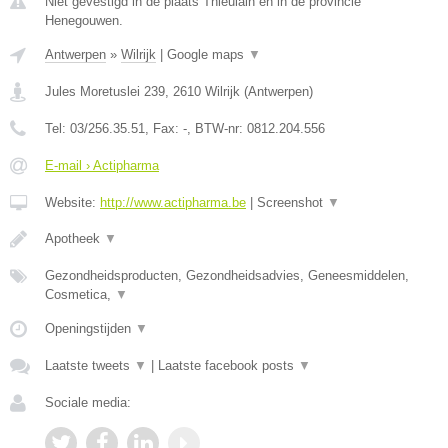
Niet gevestigd in de plaats Thieulain en in de provincie
Henegouwen.
Antwerpen
»
Wilrijk
|
Google maps
▼
Jules Moretuslei 239
,
2610
Wilrijk
(
Antwerpen
)
Tel:
03/256.35.51
, Fax:
-
, BTW-nr:
0812.204.556
E-mail › Actipharma
Website:
http://www.actipharma.be
|
Screenshot
▼
Apotheek
▼
Gezondheidsproducten, Gezondheidsadvies, Geneesmiddelen,
Cosmetica,
▼
Openingstijden
▼
Laatste tweets
▼
|
Laatste facebook posts
▼
Sociale media: