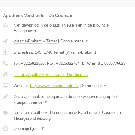
Apotheek Verstraete - De Cooman
Niet gevestigd in de plaats Thieulain en in de provincie
Henegouwen.
Vlaams-Brabant
»
Ternat
|
Google maps
▼
Statiestraat 145
,
1740
Ternat
(
Vlaams-Brabant
)
Tel:
+3225821626
, Fax:
+3225822764
, BTW-nr:
BE 0686776628
E-mail › Apotheek Verstraete - De Cooman
Website:
http://www.apoverstraete.be
|
Screenshot
▼
Onze apotheek is gelegen aan de spoorwegovergang op het
kruispunt van de
▼
Diensten: Apotheek, Homeopathie & Fytotherapie, Cosmetica,
Thuisgezondheiszorg
Openingstijden
▼