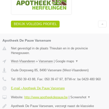
BEKIJK VOLLEDIG PROFIEL
Apotheek De Pauw Varsenare
Niet gevestigd in de plaats Thieulain en in de provincie
Henegouwen.
West-Vlaanderen
»
Varsenare
|
Google maps
▼
Oude Dorpsweg 85
,
8490
Varsenare
(
West-Vlaanderen
)
Tel:
050 39 43 88
, Fax:
050 39 47 97
, BTW-nr:
be 0429 480 960
E-mail › Apotheek De Pauw Varsenare
Website:
http://www.apotheekdepauw.be
|
Screenshot
▼
Apotheek De Pauw Varsenare, verzorgt naast de klassieke