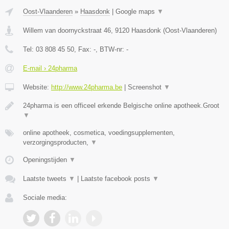
Oost-Vlaanderen
»
Haasdonk
|
Google maps
▼
Willem van doornyckstraat 46
,
9120
Haasdonk
(
Oost-Vlaanderen
)
Tel:
03 808 45 50
, Fax:
-
, BTW-nr:
-
E-mail › 24pharma
Website:
http://www.24pharma.be
|
Screenshot
▼
24pharma is een officeel erkende Belgische online apotheek.Groot
▼
online apotheek, cosmetica, voedingsupplementen,
verzorgingsproducten,
▼
Openingstijden
▼
Laatste tweets
▼
|
Laatste facebook posts
▼
Sociale media: