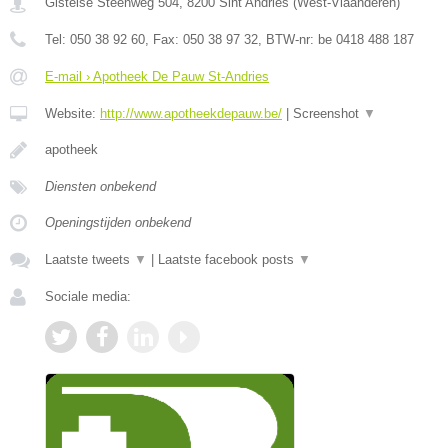
Gistelse Steenweg 504
,
8200
Sint Andries
(
West-Vlaanderen
)
Tel:
050 38 92 60
, Fax:
050 38 97 32
, BTW-nr:
be 0418 488 187
E-mail › Apotheek De Pauw St-Andries
Website:
http://www.apotheekdepauw.be/
|
Screenshot
▼
apotheek
Diensten onbekend
Openingstijden onbekend
Laatste tweets
▼
|
Laatste facebook posts
▼
Sociale media: