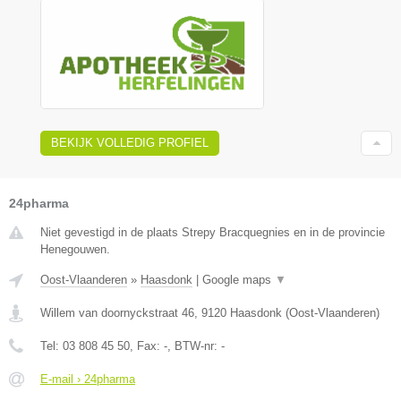
BEKIJK VOLLEDIG PROFIEL
24pharma
Niet gevestigd in de plaats Strepy Bracquegnies en in de provincie
Henegouwen.
Oost-Vlaanderen
»
Haasdonk
|
Google maps
▼
Willem van doornyckstraat 46
,
9120
Haasdonk
(
Oost-Vlaanderen
)
Tel:
03 808 45 50
, Fax:
-
, BTW-nr:
-
E-mail › 24pharma