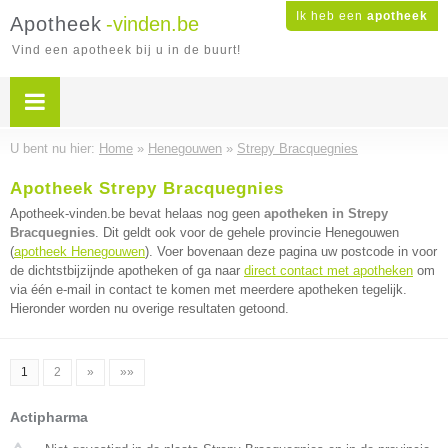
Ik heb een
apotheek
Apotheek
-vinden.be
Vind een apotheek bij u in de buurt!
U bent nu hier:
Home
»
Henegouwen
»
Strepy Bracquegnies
Apotheek Strepy Bracquegnies
Apotheek-vinden.be bevat helaas nog geen
apotheken in Strepy
Bracquegnies
. Dit geldt ook voor de gehele provincie Henegouwen
(
apotheek Henegouwen
). Voer bovenaan deze pagina uw postcode in voor
de dichtstbijzijnde apotheken of ga naar
direct contact met apotheken
om
via één e-mail in contact te komen met meerdere apotheken tegelijk.
Hieronder worden nu overige resultaten getoond.
1
2
»
»»
Actipharma