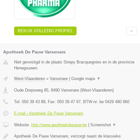
BEKIJK VOLLEDIG PROFIEL
Apotheek De Pauw Varsenare
Niet gevestigd in de plaats Strepy Bracquegnies en in de provincie
Henegouwen.
West-Vlaanderen
»
Varsenare
|
Google maps
▼
Oude Dorpsweg 85
,
8490
Varsenare
(
West-Vlaanderen
)
Tel:
050 39 43 88
, Fax:
050 39 47 97
, BTW-nr:
be 0429 480 960
E-mail › Apotheek De Pauw Varsenare
Website:
http://www.apotheekdepauw.be
|
Screenshot
▼
Apotheek De Pauw Varsenare, verzorgt naast de klassieke