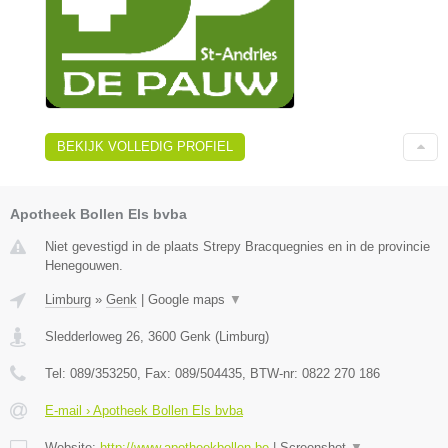
BEKIJK VOLLEDIG PROFIEL
Apotheek Bollen Els bvba
Niet gevestigd in de plaats Strepy Bracquegnies en in de provincie
Henegouwen.
Limburg
»
Genk
|
Google maps
▼
Sledderloweg 26
,
3600
Genk
(
Limburg
)
Tel:
089/353250
, Fax:
089/504435
, BTW-nr:
0822 270 186
E-mail › Apotheek Bollen Els bvba
Website:
http://www.apotheekbollen.be
|
Screenshot
▼