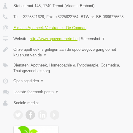
Statiestraat 145
,
1740
Ternat
(
Vlaams-Brabant
)
Tel:
+3225821626
, Fax:
+3225822764
, BTW-nr:
BE 0686776628
E-mail › Apotheek Verstraete - De Cooman
Website:
http://www.apoverstraete.be
|
Screenshot
▼
Onze apotheek is gelegen aan de spoorwegovergang op het
kruispunt van de
▼
Diensten: Apotheek, Homeopathie & Fytotherapie, Cosmetica,
Thuisgezondheiszorg
Openingstijden
▼
Laatste facebook posts
▼
Sociale media: