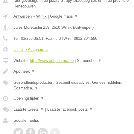
Niet gevestigd in de plaats Strepy Bracquegnies en in de provincie
Henegouwen.
Antwerpen
»
Wilrijk
|
Google maps
▼
Jules Moretuslei 239
,
2610
Wilrijk
(
Antwerpen
)
Tel:
03/256.35.51
, Fax:
-
, BTW-nr:
0812.204.556
E-mail › Actipharma
Website:
http://www.actipharma.be
|
Screenshot
▼
Apotheek
▼
Gezondheidsproducten, Gezondheidsadvies, Geneesmiddelen,
Cosmetica,
▼
Openingstijden
▼
Laatste tweets
▼
|
Laatste facebook posts
▼
Sociale media: