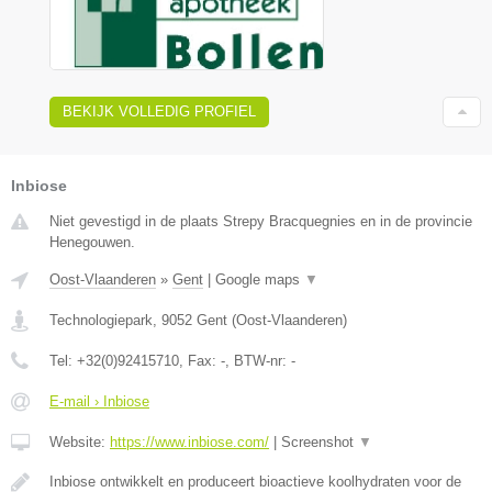
BEKIJK VOLLEDIG PROFIEL
Inbiose
Niet gevestigd in de plaats Strepy Bracquegnies en in de provincie
Henegouwen.
Oost-Vlaanderen
»
Gent
|
Google maps
▼
Technologiepark
,
9052
Gent
(
Oost-Vlaanderen
)
Tel:
+32(0)92415710
, Fax:
-
, BTW-nr:
-
E-mail › Inbiose
Website:
https://www.inbiose.com/
|
Screenshot
▼
Inbiose ontwikkelt en produceert bioactieve koolhydraten voor de