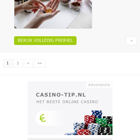
BEKIJK VOLLEDIG PROFIEL
1
2
»
»»