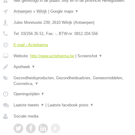
Niet gevestigd in de plaats Silly en in de provincie Henegouwen.
Antwerpen
»
Wilrijk
|
Google maps
▼
Jules Moretuslei 239
,
2610
Wilrijk
(
Antwerpen
)
Tel:
03/256.35.51
, Fax:
-
, BTW-nr:
0812.204.556
E-mail › Actipharma
Website:
http://www.actipharma.be
|
Screenshot
▼
Apotheek
▼
Gezondheidsproducten, Gezondheidsadvies, Geneesmiddelen,
Cosmetica,
▼
Openingstijden
▼
Laatste tweets
▼
|
Laatste facebook posts
▼
Sociale media: