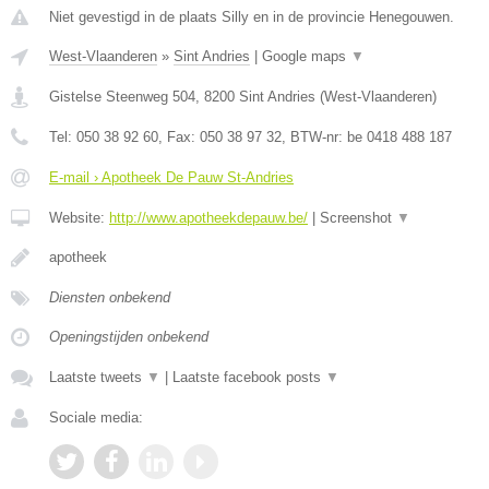
Niet gevestigd in de plaats Silly en in de provincie Henegouwen.
West-Vlaanderen
»
Sint Andries
|
Google maps
▼
Gistelse Steenweg 504
,
8200
Sint Andries
(
West-Vlaanderen
)
Tel:
050 38 92 60
, Fax:
050 38 97 32
, BTW-nr:
be 0418 488 187
E-mail › Apotheek De Pauw St-Andries
Website:
http://www.apotheekdepauw.be/
|
Screenshot
▼
apotheek
Diensten onbekend
Openingstijden onbekend
Laatste tweets
▼
|
Laatste facebook posts
▼
Sociale media: