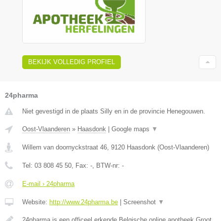
BEKIJK VOLLEDIG PROFIEL
24pharma
Niet gevestigd in de plaats Silly en in de provincie Henegouwen.
Oost-Vlaanderen
»
Haasdonk
|
Google maps
▼
Willem van doornyckstraat 46
,
9120
Haasdonk
(
Oost-Vlaanderen
)
Tel:
03 808 45 50
, Fax:
-
, BTW-nr:
-
E-mail › 24pharma
Website:
http://www.24pharma.be
|
Screenshot
▼
24pharma is een officeel erkende Belgische online apotheek.Groot