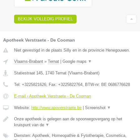
BEKIJK VOLLEDIG PROFIEL
Apotheek Verstraete - De Cooman
Niet gevestigd in de plaats Silly en in de provincie Henegouwen.
Vlaams-Brabant
»
Ternat
|
Google maps
▼
Statiestraat 145
,
1740
Ternat
(
Vlaams-Brabant
)
Tel:
+3225821626
, Fax:
+3225822764
, BTW-nr:
BE 0686776628
E-mail › Apotheek Verstraete - De Cooman
Website:
http://www.apoverstraete.be
|
Screenshot
▼
Onze apotheek is gelegen aan de spoorwegovergang op het
kruispunt van de
▼
Diensten: Apotheek, Homeopathie & Fytotherapie, Cosmetica,