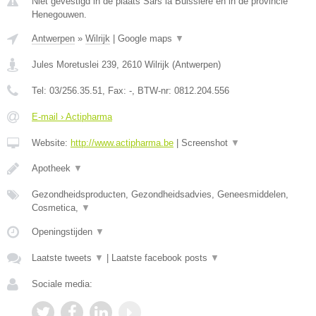
Niet gevestigd in de plaats Sars la Buissiere en in de provincie
Henegouwen.
Antwerpen
»
Wilrijk
|
Google maps
▼
Jules Moretuslei 239
,
2610
Wilrijk
(
Antwerpen
)
Tel:
03/256.35.51
, Fax:
-
, BTW-nr:
0812.204.556
E-mail › Actipharma
Website:
http://www.actipharma.be
|
Screenshot
▼
Apotheek
▼
Gezondheidsproducten, Gezondheidsadvies, Geneesmiddelen,
Cosmetica,
▼
Openingstijden
▼
Laatste tweets
▼
|
Laatste facebook posts
▼
Sociale media: