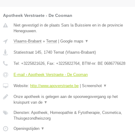
Apotheek Verstraete - De Cooman
Niet gevestigd in de plaats Sars la Buissiere en in de provincie
Henegouwen.
Vlaams-Brabant
»
Ternat
|
Google maps
▼
Statiestraat 145
,
1740
Ternat
(
Vlaams-Brabant
)
Tel:
+3225821626
, Fax:
+3225822764
, BTW-nr:
BE 0686776628
E-mail › Apotheek Verstraete - De Cooman
Website:
http://www.apoverstraete.be
|
Screenshot
▼
Onze apotheek is gelegen aan de spoorwegovergang op het
kruispunt van de
▼
Diensten: Apotheek, Homeopathie & Fytotherapie, Cosmetica,
Thuisgezondheiszorg
Openingstijden
▼