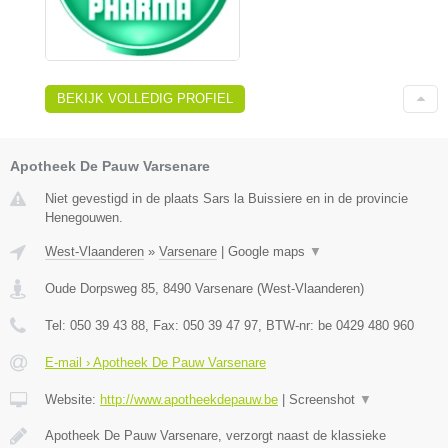
BEKIJK VOLLEDIG PROFIEL
Apotheek De Pauw Varsenare
Niet gevestigd in de plaats Sars la Buissiere en in de provincie
Henegouwen.
West-Vlaanderen
»
Varsenare
|
Google maps
▼
Oude Dorpsweg 85
,
8490
Varsenare
(
West-Vlaanderen
)
Tel:
050 39 43 88
, Fax:
050 39 47 97
, BTW-nr:
be 0429 480 960
E-mail › Apotheek De Pauw Varsenare
Website:
http://www.apotheekdepauw.be
|
Screenshot
▼
Apotheek De Pauw Varsenare, verzorgt naast de klassieke