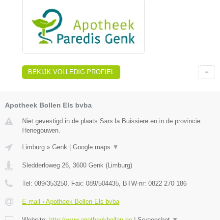
BEKIJK VOLLEDIG PROFIEL
Apotheek Bollen Els bvba
Niet gevestigd in de plaats Sars la Buissiere en in de provincie
Henegouwen.
Limburg
»
Genk
|
Google maps
▼
Sledderloweg 26
,
3600
Genk
(
Limburg
)
Tel:
089/353250
, Fax:
089/504435
, BTW-nr:
0822 270 186
E-mail › Apotheek Bollen Els bvba
Website:
http://www.apotheekbollen.be
|
Screenshot
▼