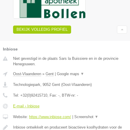
BEKIJK VOLLEDIG PROFIEL
Inbiose
Niet gevestigd in de plaats Sars la Buissiere en in de provincie
Henegouwen.
Oost-Vlaanderen
»
Gent
|
Google maps
▼
Technologiepark
,
9052
Gent
(
Oost-Vlaanderen
)
Tel:
+32(0)92415710
, Fax:
-
, BTW-nr:
-
E-mail › Inbiose
Website:
https://www.inbiose.com/
|
Screenshot
▼
Inbiose ontwikkelt en produceert bioactieve koolhydraten voor de