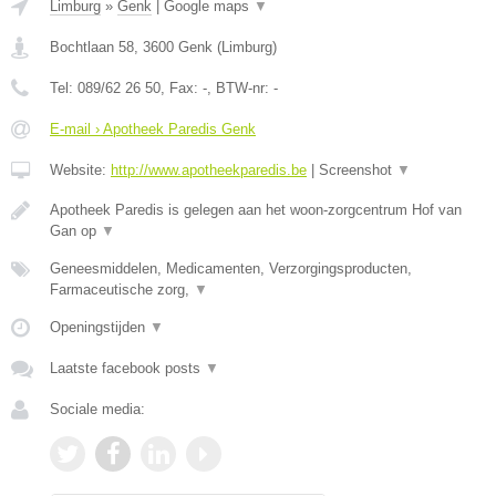
Limburg
»
Genk
|
Google maps
▼
Bochtlaan 58
,
3600
Genk
(
Limburg
)
Tel:
089/62 26 50
, Fax:
-
, BTW-nr:
-
E-mail › Apotheek Paredis Genk
Website:
http://www.apotheekparedis.be
|
Screenshot
▼
Apotheek Paredis is gelegen aan het woon-zorgcentrum Hof van
Gan op
▼
Geneesmiddelen, Medicamenten, Verzorgingsproducten,
Farmaceutische zorg,
▼
Openingstijden
▼
Laatste facebook posts
▼
Sociale media: