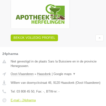
BEKIJK VOLLEDIG PROFIEL
24pharma
Niet gevestigd in de plaats Sars la Buissiere en in de provincie
Henegouwen.
Oost-Vlaanderen
»
Haasdonk
|
Google maps
▼
Willem van doornyckstraat 46
,
9120
Haasdonk
(
Oost-Vlaanderen
)
Tel:
03 808 45 50
, Fax:
-
, BTW-nr:
-
E-mail › 24pharma