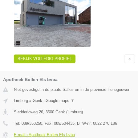
BEKIJK VOLLEDIG PROFIEL
Apotheek Bollen Els bvba
Niet gevestigd in de plaats Salles en in de provincie Henegouwen.
Limburg
»
Genk
|
Google maps
▼
Sledderloweg 26
,
3600
Genk
(
Limburg
)
Tel:
089/353250
, Fax:
089/504435
, BTW-nr:
0822 270 186
E-mail › Apotheek Bollen Els bvba