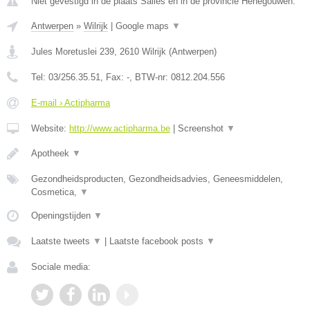
Niet gevestigd in de plaats Salles en in de provincie Henegouwen.
Antwerpen
»
Wilrijk
|
Google maps
▼
Jules Moretuslei 239
,
2610
Wilrijk
(
Antwerpen
)
Tel:
03/256.35.51
, Fax:
-
, BTW-nr:
0812.204.556
E-mail › Actipharma
Website:
http://www.actipharma.be
|
Screenshot
▼
Apotheek
▼
Gezondheidsproducten, Gezondheidsadvies, Geneesmiddelen,
Cosmetica,
▼
Openingstijden
▼
Laatste tweets
▼
|
Laatste facebook posts
▼
Sociale media: