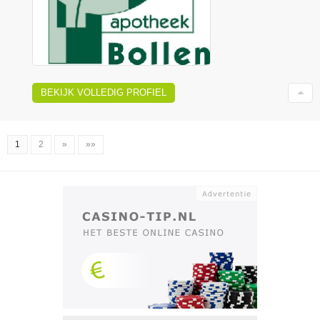
BEKIJK VOLLEDIG PROFIEL
1
2
»
»»