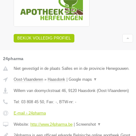
BEKIJK VOLLEDIG PROFIEL
24pharma
Niet gevestigd in de plaats Salles en in de provincie Henegouwen.
Oost-Vlaanderen
»
Haasdonk
|
Google maps
▼
Willem van doornyckstraat 46
,
9120
Haasdonk
(
Oost-Vlaanderen
)
Tel:
03 808 45 50
, Fax:
-
, BTW-nr:
-
E-mail › 24pharma
Website:
http://www.24pharma.be
|
Screenshot
▼
24pharma is een officeel erkende Belgische online apotheek.Groot