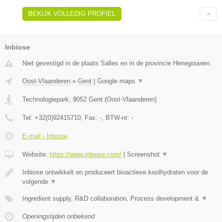
BEKIJK VOLLEDIG PROFIEL
Inbiose
Niet gevestigd in de plaats Salles en in de provincie Henegouwen.
Oost-Vlaanderen
»
Gent
|
Google maps
▼
Technologiepark
,
9052
Gent
(
Oost-Vlaanderen
)
Tel:
+32(0)92415710
, Fax:
-
, BTW-nr:
-
E-mail › Inbiose
Website:
https://www.inbiose.com/
|
Screenshot
▼
Inbiose ontwikkelt en produceert bioactieve koolhydraten voor de
volgende
▼
Ingredient supply, R&D collaboration, Process development &
▼
Openingstijden onbekend