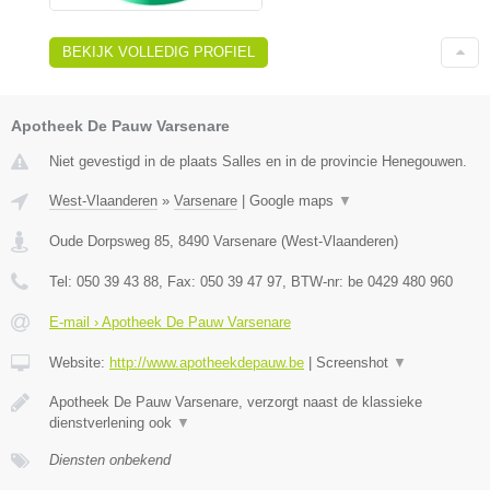
BEKIJK VOLLEDIG PROFIEL
Apotheek De Pauw Varsenare
Niet gevestigd in de plaats Salles en in de provincie Henegouwen.
West-Vlaanderen
»
Varsenare
|
Google maps
▼
Oude Dorpsweg 85
,
8490
Varsenare
(
West-Vlaanderen
)
Tel:
050 39 43 88
, Fax:
050 39 47 97
, BTW-nr:
be 0429 480 960
E-mail › Apotheek De Pauw Varsenare
Website:
http://www.apotheekdepauw.be
|
Screenshot
▼
Apotheek De Pauw Varsenare, verzorgt naast de klassieke
dienstverlening ook
▼
Diensten onbekend