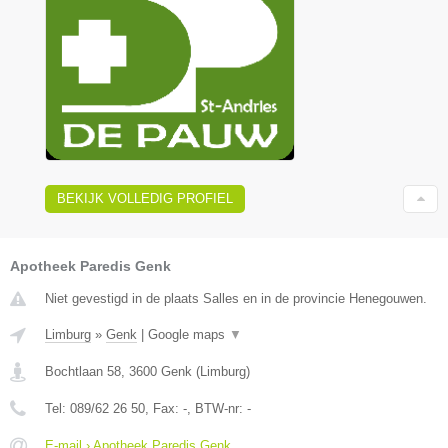
BEKIJK VOLLEDIG PROFIEL
Apotheek Paredis Genk
Niet gevestigd in de plaats Salles en in de provincie Henegouwen.
Limburg
»
Genk
|
Google maps
▼
Bochtlaan 58
,
3600
Genk
(
Limburg
)
Tel:
089/62 26 50
, Fax:
-
, BTW-nr:
-
E-mail › Apotheek Paredis Genk