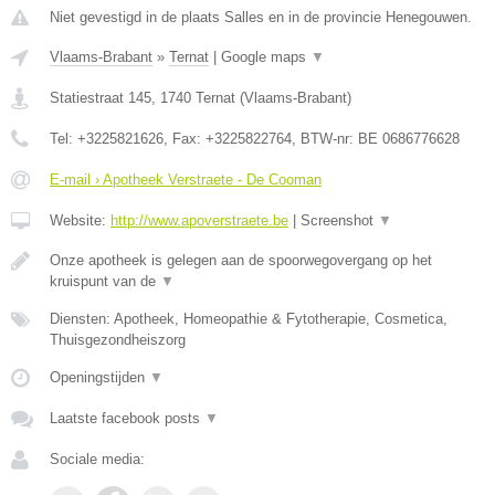
Niet gevestigd in de plaats Salles en in de provincie Henegouwen.
Vlaams-Brabant
»
Ternat
|
Google maps
▼
Statiestraat 145
,
1740
Ternat
(
Vlaams-Brabant
)
Tel:
+3225821626
, Fax:
+3225822764
, BTW-nr:
BE 0686776628
E-mail › Apotheek Verstraete - De Cooman
Website:
http://www.apoverstraete.be
|
Screenshot
▼
Onze apotheek is gelegen aan de spoorwegovergang op het
kruispunt van de
▼
Diensten: Apotheek, Homeopathie & Fytotherapie, Cosmetica,
Thuisgezondheiszorg
Openingstijden
▼
Laatste facebook posts
▼
Sociale media: