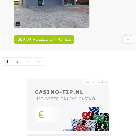
BEKIJK VOLLEDIG PROFIEL
1
2
»
»»