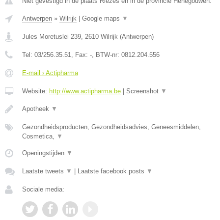
Niet gevestigd in de plaats Riezes en in de provincie Henegouwen.
Antwerpen
»
Wilrijk
|
Google maps
▼
Jules Moretuslei 239
,
2610
Wilrijk
(
Antwerpen
)
Tel:
03/256.35.51
, Fax:
-
, BTW-nr:
0812.204.556
E-mail › Actipharma
Website:
http://www.actipharma.be
|
Screenshot
▼
Apotheek
▼
Gezondheidsproducten, Gezondheidsadvies, Geneesmiddelen,
Cosmetica,
▼
Openingstijden
▼
Laatste tweets
▼
|
Laatste facebook posts
▼
Sociale media: