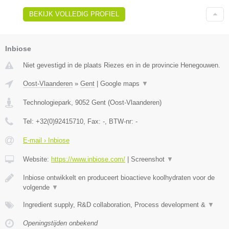
BEKIJK VOLLEDIG PROFIEL
Inbiose
Niet gevestigd in de plaats Riezes en in de provincie Henegouwen.
Oost-Vlaanderen
»
Gent
|
Google maps
▼
Technologiepark
,
9052
Gent
(
Oost-Vlaanderen
)
Tel:
+32(0)92415710
, Fax:
-
, BTW-nr:
-
E-mail › Inbiose
Website:
https://www.inbiose.com/
|
Screenshot
▼
Inbiose ontwikkelt en produceert bioactieve koolhydraten voor de
volgende
▼
Ingredient supply, R&D collaboration, Process development &
▼
Openingstijden onbekend