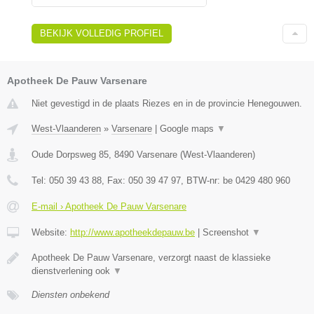
BEKIJK VOLLEDIG PROFIEL
Apotheek De Pauw Varsenare
Niet gevestigd in de plaats Riezes en in de provincie Henegouwen.
West-Vlaanderen
»
Varsenare
|
Google maps
▼
Oude Dorpsweg 85
,
8490
Varsenare
(
West-Vlaanderen
)
Tel:
050 39 43 88
, Fax:
050 39 47 97
, BTW-nr:
be 0429 480 960
E-mail › Apotheek De Pauw Varsenare
Website:
http://www.apotheekdepauw.be
|
Screenshot
▼
Apotheek De Pauw Varsenare, verzorgt naast de klassieke
dienstverlening ook
▼
Diensten onbekend