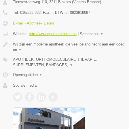
Tiensesteenweg 110
,
3211
Binkom
(
Vlaams-Brabant
)
Tel:
016/533 833
, Fax:
-
, BTW-nr:
0823918097
E-mail › Apotheek Lieten
Website:
http://www.apotheeklieten.be
|
Screenshot
▼
Wij zijn een moderne apotheek die veel belang hecht aan een goed
en
▼
APOTHEEK, ORTHOMOLECULAIRE THERAPIE,
SUPPLEMENTEN, BANDAGES,
▼
Openingstijden
▼
Sociale media: