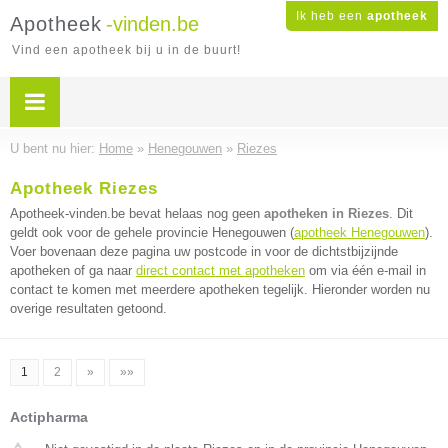
Ik heb een
apotheek
Apotheek
-vinden.be
Vind een apotheek bij u in de buurt!
U bent nu hier:
Home
»
Henegouwen
»
Riezes
Apotheek Riezes
Apotheek-vinden.be bevat helaas nog geen
apotheken in Riezes
. Dit
geldt ook voor de gehele provincie Henegouwen (
apotheek Henegouwen
).
Voer bovenaan deze pagina uw postcode in voor de dichtstbijzijnde
apotheken of ga naar
direct contact met apotheken
om via één e-mail in
contact te komen met meerdere apotheken tegelijk. Hieronder worden nu
overige resultaten getoond.
1
2
»
»»
Actipharma