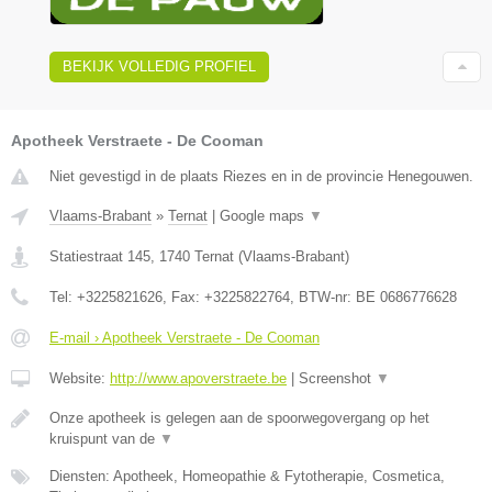
BEKIJK VOLLEDIG PROFIEL
Apotheek Verstraete - De Cooman
Niet gevestigd in de plaats Riezes en in de provincie Henegouwen.
Vlaams-Brabant
»
Ternat
|
Google maps
▼
Statiestraat 145
,
1740
Ternat
(
Vlaams-Brabant
)
Tel:
+3225821626
, Fax:
+3225822764
, BTW-nr:
BE 0686776628
E-mail › Apotheek Verstraete - De Cooman
Website:
http://www.apoverstraete.be
|
Screenshot
▼
Onze apotheek is gelegen aan de spoorwegovergang op het
kruispunt van de
▼
Diensten: Apotheek, Homeopathie & Fytotherapie, Cosmetica,