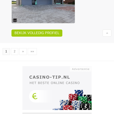
BEKIJK VOLLEDIG PROFIEL
1
2
»
»»