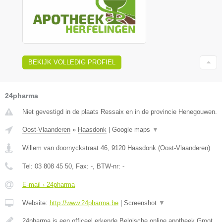
BEKIJK VOLLEDIG PROFIEL
24pharma
Niet gevestigd in de plaats Ressaix en in de provincie Henegouwen.
Oost-Vlaanderen
»
Haasdonk
|
Google maps
▼
Willem van doornyckstraat 46
,
9120
Haasdonk
(
Oost-Vlaanderen
)
Tel:
03 808 45 50
, Fax:
-
, BTW-nr:
-
E-mail › 24pharma
Website:
http://www.24pharma.be
|
Screenshot
▼
24pharma is een officeel erkende Belgische online apotheek.Groot