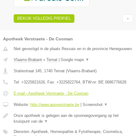
BEKIJK VOLLEDIG PROFIEL
Apotheek Verstraete - De Cooman
Niet gevestigd in de plaats Ressaix en in de provincie Henegouwen.
Vlaams-Brabant
»
Ternat
|
Google maps
▼
Statiestraat 145
,
1740
Ternat
(
Vlaams-Brabant
)
Tel:
+3225821626
, Fax:
+3225822764
, BTW-nr:
BE 0686776628
E-mail › Apotheek Verstraete - De Cooman
Website:
http://www.apoverstraete.be
|
Screenshot
▼
Onze apotheek is gelegen aan de spoorwegovergang op het
kruispunt van de
▼
Diensten: Apotheek, Homeopathie & Fytotherapie, Cosmetica,