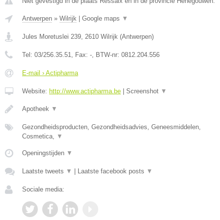
Niet gevestigd in de plaats Ressaix en in de provincie Henegouwen.
Antwerpen
»
Wilrijk
|
Google maps
▼
Jules Moretuslei 239
,
2610
Wilrijk
(
Antwerpen
)
Tel:
03/256.35.51
, Fax:
-
, BTW-nr:
0812.204.556
E-mail › Actipharma
Website:
http://www.actipharma.be
|
Screenshot
▼
Apotheek
▼
Gezondheidsproducten, Gezondheidsadvies, Geneesmiddelen,
Cosmetica,
▼
Openingstijden
▼
Laatste tweets
▼
|
Laatste facebook posts
▼
Sociale media: