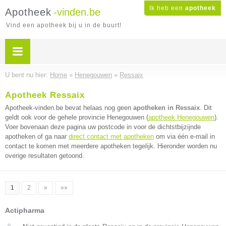
Ik heb een
apotheek
Apotheek
-vinden.be
Vind een apotheek bij u in de buurt!
U bent nu hier:
Home
»
Henegouwen
»
Ressaix
Apotheek Ressaix
Apotheek-vinden.be bevat helaas nog geen
apotheken in Ressaix
. Dit
geldt ook voor de gehele provincie Henegouwen (
apotheek Henegouwen
).
Voer bovenaan deze pagina uw postcode in voor de dichtstbijzijnde
apotheken of ga naar
direct contact met apotheken
om via één e-mail in
contact te komen met meerdere apotheken tegelijk. Hieronder worden nu
overige resultaten getoond.
1
2
»
»»
Actipharma