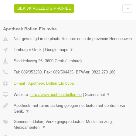
BEKIJK VOLLEDIG PROFIEL
Apotheek Bollen Els bvba
Niet gevestigd in de plaats Ressaix en in de provincie Henegouwen.
Limburg
»
Genk
|
Google maps
▼
Sledderloweg 26
,
3600
Genk
(
Limburg
)
Tel:
089/353250
, Fax:
089/504435
, BTW-nr:
0822 270 186
E-mail › Apotheek Bollen Els bvba
Website:
http://www.apotheekbollen.be
|
Screenshot
▼
Apotheek met ruime parking gelegen net buiten het centrum van
Genk.
▼
Geneesmiddelen, Verzorgingsproducten, Medische zorg,
Medicamenten,
▼