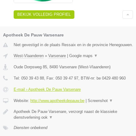
BEKIJK VOLLEDIG PROFIEL
Apotheek De Pauw Varsenare
Niet gevestigd in de plaats Ressaix en in de provincie Henegouwen.
West-Vlaanderen
»
Varsenare
|
Google maps
▼
Oude Dorpsweg 85
,
8490
Varsenare
(
West-Vlaanderen
)
Tel:
050 39 43 88
, Fax:
050 39 47 97
, BTW-nr:
be 0429 480 960
E-mail › Apotheek De Pauw Varsenare
Website:
http://www.apotheekdepauw.be
|
Screenshot
▼
Apotheek De Pauw Varsenare, verzorgt naast de klassieke
dienstverlening ook
▼
Diensten onbekend