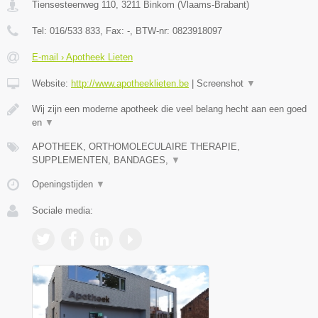
Tiensesteenweg 110
,
3211
Binkom
(
Vlaams-Brabant
)
Tel:
016/533 833
, Fax:
-
, BTW-nr:
0823918097
E-mail › Apotheek Lieten
Website:
http://www.apotheeklieten.be
|
Screenshot
▼
Wij zijn een moderne apotheek die veel belang hecht aan een goed
en
▼
APOTHEEK, ORTHOMOLECULAIRE THERAPIE,
SUPPLEMENTEN, BANDAGES,
▼
Openingstijden
▼
Sociale media: