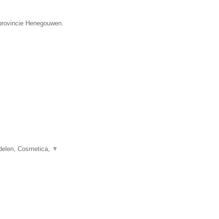
 provincie Henegouwen.
delen, Cosmetica,
▼