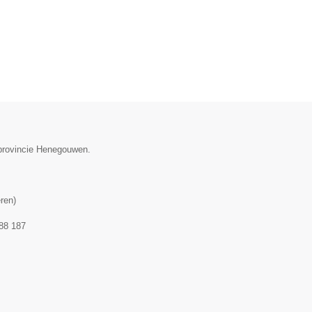
 provincie Henegouwen.
ren
)
88 187