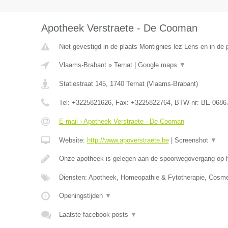
Apotheek Verstraete - De Cooman
Niet gevestigd in de plaats Montignies lez Lens en in de
Vlaams-Brabant
»
Ternat
|
Google maps
▼
Statiestraat 145
,
1740
Ternat
(
Vlaams-Brabant
)
Tel:
+3225821626
, Fax:
+3225822764
, BTW-nr:
BE 0686
E-mail › Apotheek Verstraete - De Cooman
Website:
http://www.apoverstraete.be
|
Screenshot
▼
Onze apotheek is gelegen aan de spoorwegovergang op h
Diensten: Apotheek, Homeopathie & Fytotherapie, Cosme
Openingstijden
▼
Laatste facebook posts
▼