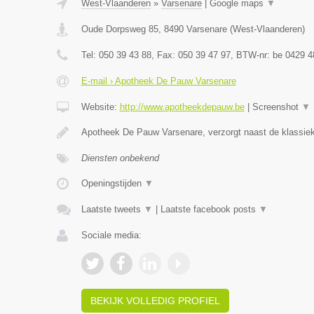
West-Vlaanderen
»
Varsenare
|
Google maps
▼
Oude Dorpsweg 85
,
8490
Varsenare
(
West-Vlaanderen
)
Tel:
050 39 43 88
, Fax:
050 39 47 97
, BTW-nr:
be 0429 4
E-mail › Apotheek De Pauw Varsenare
Website:
http://www.apotheekdepauw.be
|
Screenshot
▼
Apotheek De Pauw Varsenare, verzorgt naast de klassiek
Diensten onbekend
Openingstijden
▼
Laatste tweets
▼
|
Laatste facebook posts
▼
Sociale media:
BEKIJK VOLLEDIG PROFIEL