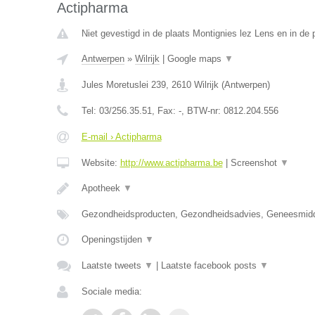
Actipharma
Niet gevestigd in de plaats Montignies lez Lens en in de
Antwerpen
»
Wilrijk
|
Google maps
▼
Jules Moretuslei 239
,
2610
Wilrijk
(
Antwerpen
)
Tel:
03/256.35.51
, Fax:
-
, BTW-nr:
0812.204.556
E-mail › Actipharma
Website:
http://www.actipharma.be
|
Screenshot
▼
Apotheek
▼
Gezondheidsproducten, Gezondheidsadvies, Geneesmid
Openingstijden
▼
Laatste tweets
▼
|
Laatste facebook posts
▼
Sociale media: