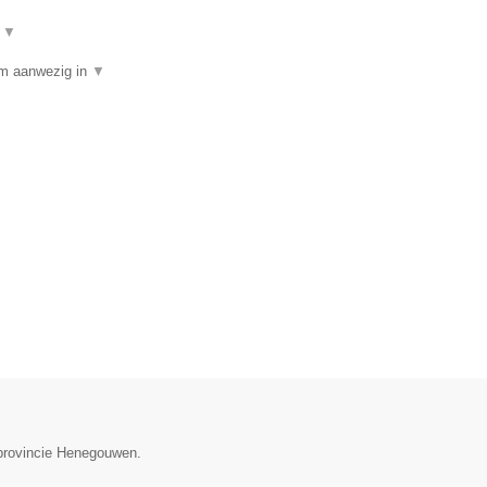
t
▼
am aanwezig in
▼
 provincie Henegouwen.