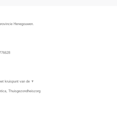
 provincie Henegouwen.
776628
et kruispunt van de
▼
tica, Thuisgezondheiszorg