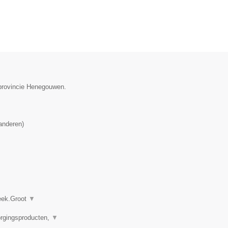
 provincie Henegouwen.
anderen
)
heek.Groot
▼
orgingsproducten,
▼