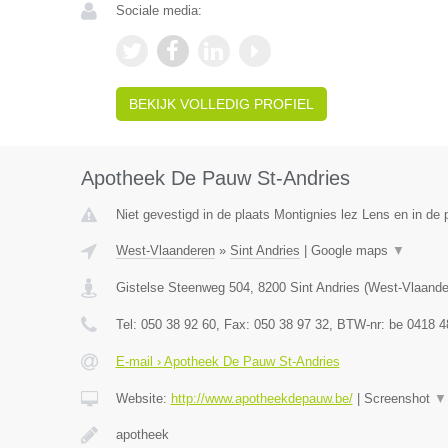
Sociale media:
BEKIJK VOLLEDIG PROFIEL
Apotheek De Pauw St-Andries
Niet gevestigd in de plaats Montignies lez Lens en in de
West-Vlaanderen
»
Sint Andries
|
Google maps
▼
Gistelse Steenweg 504
,
8200
Sint Andries
(
West-Vlaande
Tel:
050 38 92 60
, Fax:
050 38 97 32
, BTW-nr:
be 0418 4
E-mail › Apotheek De Pauw St-Andries
Website:
http://www.apotheekdepauw.be/
|
Screenshot
▼
apotheek