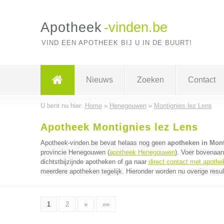
Apotheek
-vinden.be
VIND EEN APOTHEEK BIJ U IN DE BUURT!
Nieuws
Zoeken
Contact
U bent nu hier:
Home
»
Henegouwen
»
Montignies lez Lens
Apotheek Montignies lez Lens
Apotheek-vinden.be bevat helaas nog geen
apotheken in Mont
provincie Henegouwen (
apotheek Henegouwen
). Voer bovenaan
dichtstbijzijnde apotheken of ga naar
direct contact met apothe
meerdere apotheken tegelijk. Hieronder worden nu overige resul
1
2
»
»»