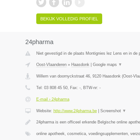
BEKIJK VOLLEDIG PROFIEL
24pharma
Niet gevestigd in de plaats Montignies lez Lens en in de
Oost-Vlaanderen
»
Haasdonk
|
Google maps
▼
Willem van doornyckstraat 46
,
9120
Haasdonk
(
Oost-Vla
Tel:
03 808 45 50
, Fax:
-
, BTW-nr:
-
E-mail › 24pharma
Website:
http://www.24pharma.be
|
Screenshot
▼
24pharma is een officeel erkende Belgische online apot
online apotheek, cosmetica, voedingsupplementen, verz