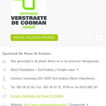
BEKIJK VOLLEDIG PROFIEL
Apotheek De Pauw St-Andries
Niet gevestigd in de plaats Mons en in de provincie Henegouwen.
West-Vlaanderen
»
Sint Andries
|
Google maps
▼
Gistelse Steenweg 504
,
8200
Sint Andries
(
West-Vlaanderen
)
Tel:
050 38 92 60
, Fax:
050 38 97 32
, BTW-nr:
be 0418 488 187
E-mail › Apotheek De Pauw St-Andries
Website:
http://www.apotheekdepauw.be/
|
Screenshot
▼