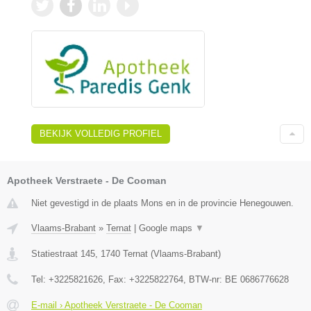
BEKIJK VOLLEDIG PROFIEL
Apotheek Verstraete - De Cooman
Niet gevestigd in de plaats Mons en in de provincie Henegouwen.
Vlaams-Brabant
»
Ternat
|
Google maps
▼
Statiestraat 145
,
1740
Ternat
(
Vlaams-Brabant
)
Tel:
+3225821626
, Fax:
+3225822764
, BTW-nr:
BE 0686776628
E-mail › Apotheek Verstraete - De Cooman