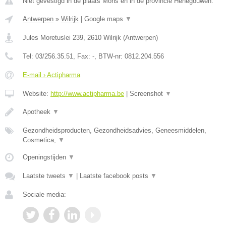
Niet gevestigd in de plaats Mons en in de provincie Henegouwen.
Antwerpen
»
Wilrijk
|
Google maps
▼
Jules Moretuslei 239
,
2610
Wilrijk
(
Antwerpen
)
Tel:
03/256.35.51
, Fax:
-
, BTW-nr:
0812.204.556
E-mail › Actipharma
Website:
http://www.actipharma.be
|
Screenshot
▼
Apotheek
▼
Gezondheidsproducten, Gezondheidsadvies, Geneesmiddelen,
Cosmetica,
▼
Openingstijden
▼
Laatste tweets
▼
|
Laatste facebook posts
▼
Sociale media: