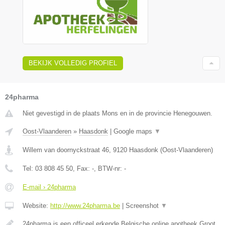
BEKIJK VOLLEDIG PROFIEL
24pharma
Niet gevestigd in de plaats Mons en in de provincie Henegouwen.
Oost-Vlaanderen
»
Haasdonk
|
Google maps
▼
Willem van doornyckstraat 46
,
9120
Haasdonk
(
Oost-Vlaanderen
)
Tel:
03 808 45 50
, Fax:
-
, BTW-nr:
-
E-mail › 24pharma
Website:
http://www.24pharma.be
|
Screenshot
▼
24pharma is een officeel erkende Belgische online apotheek.Groot