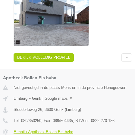
BEKIJK VOLLEDIG PROFIEL
Apotheek Bollen Els bvba
Niet gevestigd in de plaats Mons en in de provincie Henegouwen.
Limburg
»
Genk
|
Google maps
▼
Sledderloweg 26
,
3600
Genk
(
Limburg
)
Tel:
089/353250
, Fax:
089/504435
, BTW-nr:
0822 270 186
E-mail › Apotheek Bollen Els bvba