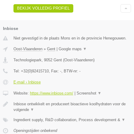
BEKIJK VOLLEDIG PROFIEL
Inbiose
Niet gevestigd in de plaats Mons en in de provincie Henegouwen.
Oost-Vlaanderen
»
Gent
|
Google maps
▼
Technologiepark
,
9052
Gent
(
Oost-Vlaanderen
)
Tel:
+32(0)92415710
, Fax:
-
, BTW-nr:
-
E-mail › Inbiose
Website:
https://www.inbiose.com/
|
Screenshot
▼
Inbiose ontwikkelt en produceert bioactieve koolhydraten voor de
volgende
▼
Ingredient supply, R&D collaboration, Process development &
▼
Openingstijden onbekend