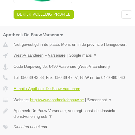
BEKIJK VOLLEDIG PROFIEL
Apotheek De Pauw Varsenare
Niet gevestigd in de plaats Mons en in de provincie Henegouwen.
West-Vlaanderen
»
Varsenare
|
Google maps
▼
Oude Dorpsweg 85
,
8490
Varsenare
(
West-Vlaanderen
)
Tel:
050 39 43 88
, Fax:
050 39 47 97
, BTW-nr:
be 0429 480 960
E-mail › Apotheek De Pauw Varsenare
Website:
http://www.apotheekdepauw.be
|
Screenshot
▼
Apotheek De Pauw Varsenare, verzorgt naast de klassieke
dienstverlening ook
▼
Diensten onbekend