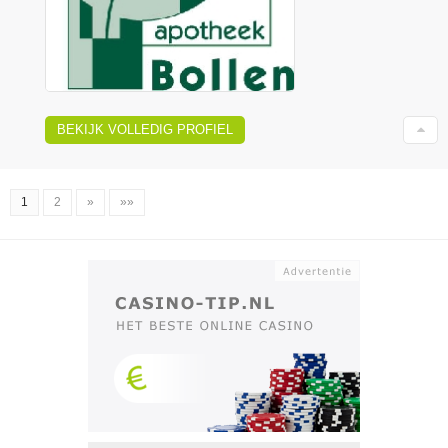
BEKIJK VOLLEDIG PROFIEL
1
2
»
»»