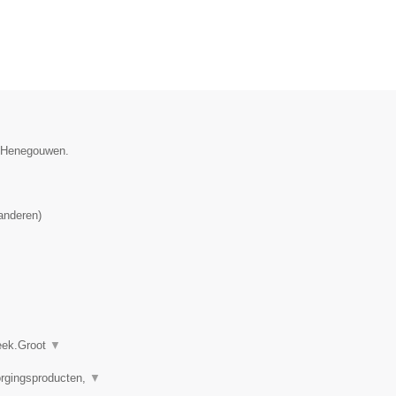
ie Henegouwen.
anderen
)
heek.Groot
▼
orgingsproducten,
▼