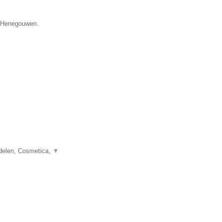
ie Henegouwen.
delen, Cosmetica,
▼