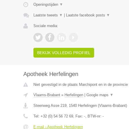
Openingstijden
▼
Laatste tweets
▼
|
Laatste facebook posts
▼
Sociale media:
BEKIJK VOLLEDIG PROFIEL
Apotheek Herfelingen
Niet gevestigd in de plaats Marchipont en in de provinc
Vlaams-Brabant
»
Herfelingen
|
Google maps
▼
Steenweg Asse 219
,
1540
Herfelingen
(
Vlaams-Brabant
)
Tel:
+32 (0) 54 56 72 69
, Fax:
-
, BTW-nr:
-
E-mail › Apotheek Herfelingen