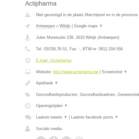
Actipharma
Niet gevestigd in de plaats Marchipont en in de provinc
Antwerpen
»
Wilrijk
|
Google maps
▼
Jules Moretuslei 239
,
2610
Wilrijk
(
Antwerpen
)
Tel:
03/256.35.51
, Fax:
-
, BTW-nr:
0812.204.556
E-mail › Actipharma
Website:
http://www.actipharma.be
|
Screenshot
▼
Apotheek
▼
Gezondheidsproducten, Gezondheidsadvies, Geneesmid
Openingstijden
▼
Laatste tweets
▼
|
Laatste facebook posts
▼
Sociale media: