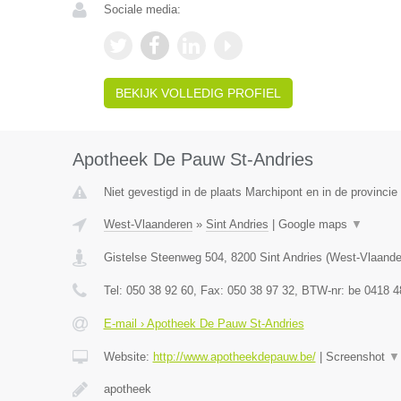
Sociale media:
BEKIJK VOLLEDIG PROFIEL
Apotheek De Pauw St-Andries
Niet gevestigd in de plaats Marchipont en in de provinc
West-Vlaanderen
»
Sint Andries
|
Google maps
▼
Gistelse Steenweg 504
,
8200
Sint Andries
(
West-Vlaande
Tel:
050 38 92 60
, Fax:
050 38 97 32
, BTW-nr:
be 0418 4
E-mail › Apotheek De Pauw St-Andries
Website:
http://www.apotheekdepauw.be/
|
Screenshot
▼
apotheek