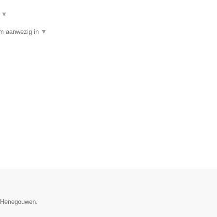
t
▼
am aanwezig in
▼
ie Henegouwen.