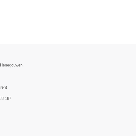
ie Henegouwen.
ren
)
88 187