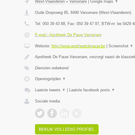
West-Vlaanderen
»
Varsenare
|
Google maps
▼
Oude Dorpsweg 85
,
8490
Varsenare
(
West-Vlaanderen
)
Tel:
050 39 43 88
, Fax:
050 39 47 97
, BTW-nr:
be 0429 4
E-mail › Apotheek De Pauw Varsenare
Website:
http://www.apotheekdepauw.be
|
Screenshot
▼
Apotheek De Pauw Varsenare, verzorgt naast de klassiek
Diensten onbekend
Openingstijden
▼
Laatste tweets
▼
|
Laatste facebook posts
▼
Sociale media:
BEKIJK VOLLEDIG PROFIEL