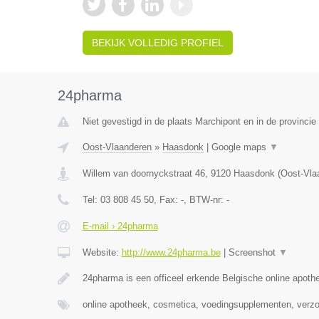
BEKIJK VOLLEDIG PROFIEL
24pharma
Niet gevestigd in de plaats Marchipont en in de provinc
Oost-Vlaanderen
»
Haasdonk
|
Google maps
▼
Willem van doornyckstraat 46
,
9120
Haasdonk
(
Oost-Vla
Tel:
03 808 45 50
, Fax:
-
, BTW-nr:
-
E-mail › 24pharma
Website:
http://www.24pharma.be
|
Screenshot
▼
24pharma is een officeel erkende Belgische online apot
online apotheek, cosmetica, voedingsupplementen, verz