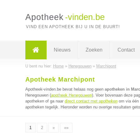
Apotheek
-vinden.be
VIND EEN APOTHEEK BIJ U IN DE BUURT!
Nieuws
Zoeken
Contact
U bent nu hier:
Home
»
Henegouwen
»
Marchipont
Apotheek Marchipont
Apotheek-vinden.be bevat helaas nog geen
apotheken in Mar
Henegouwen (
apotheek Henegouwen
). Voer bovenaan deze pagi
apotheken of ga naar
direct contact met apotheken
om via één 
apotheken tegelijk. Hieronder worden nu overige resultaten get
1
2
»
»»