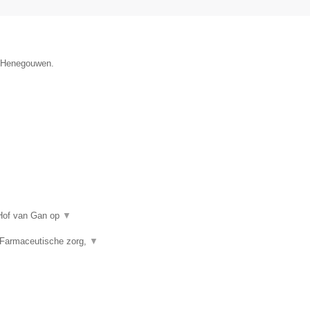
ie Henegouwen.
 Hof van Gan op
▼
 Farmaceutische zorg,
▼