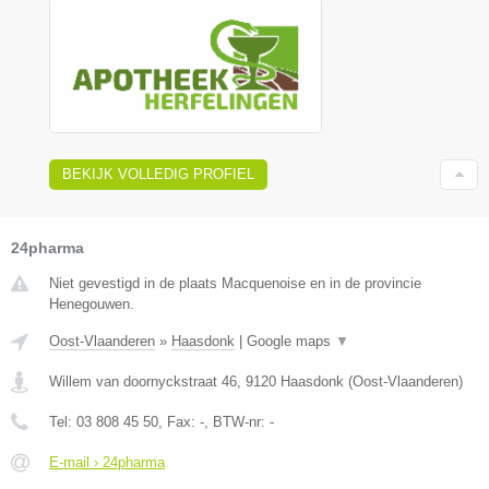
BEKIJK VOLLEDIG PROFIEL
24pharma
Niet gevestigd in de plaats Macquenoise en in de provincie
Henegouwen.
Oost-Vlaanderen
»
Haasdonk
|
Google maps
▼
Willem van doornyckstraat 46
,
9120
Haasdonk
(
Oost-Vlaanderen
)
Tel:
03 808 45 50
, Fax:
-
, BTW-nr:
-
E-mail › 24pharma