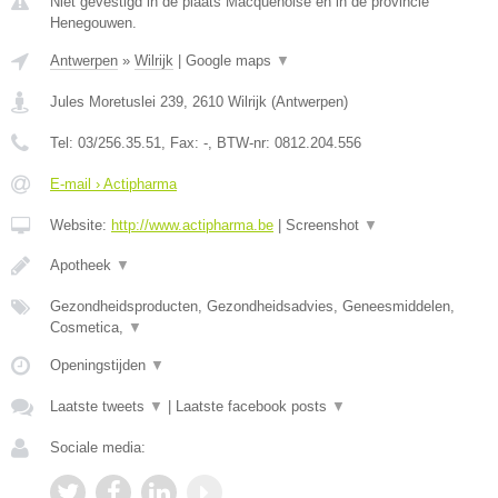
Niet gevestigd in de plaats Macquenoise en in de provincie
Henegouwen.
Antwerpen
»
Wilrijk
|
Google maps
▼
Jules Moretuslei 239
,
2610
Wilrijk
(
Antwerpen
)
Tel:
03/256.35.51
, Fax:
-
, BTW-nr:
0812.204.556
E-mail › Actipharma
Website:
http://www.actipharma.be
|
Screenshot
▼
Apotheek
▼
Gezondheidsproducten, Gezondheidsadvies, Geneesmiddelen,
Cosmetica,
▼
Openingstijden
▼
Laatste tweets
▼
|
Laatste facebook posts
▼
Sociale media: