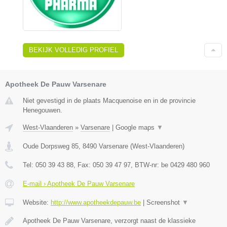
BEKIJK VOLLEDIG PROFIEL
Apotheek De Pauw Varsenare
Niet gevestigd in de plaats Macquenoise en in de provincie
Henegouwen.
West-Vlaanderen
»
Varsenare
|
Google maps
▼
Oude Dorpsweg 85
,
8490
Varsenare
(
West-Vlaanderen
)
Tel:
050 39 43 88
, Fax:
050 39 47 97
, BTW-nr:
be 0429 480 960
E-mail › Apotheek De Pauw Varsenare
Website:
http://www.apotheekdepauw.be
|
Screenshot
▼
Apotheek De Pauw Varsenare, verzorgt naast de klassieke