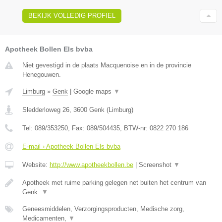
BEKIJK VOLLEDIG PROFIEL
Apotheek Bollen Els bvba
Niet gevestigd in de plaats Macquenoise en in de provincie
Henegouwen.
Limburg
»
Genk
|
Google maps
▼
Sledderloweg 26
,
3600
Genk
(
Limburg
)
Tel:
089/353250
, Fax:
089/504435
, BTW-nr:
0822 270 186
E-mail › Apotheek Bollen Els bvba
Website:
http://www.apotheekbollen.be
|
Screenshot
▼
Apotheek met ruime parking gelegen net buiten het centrum van
Genk.
▼
Geneesmiddelen, Verzorgingsproducten, Medische zorg,
Medicamenten,
▼