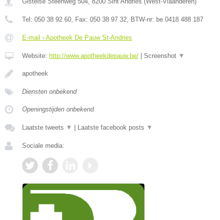
Gistelse Steenweg 504
,
8200
Sint Andries
(
West-Vlaanderen
)
Tel:
050 38 92 60
, Fax:
050 38 97 32
, BTW-nr:
be 0418 488 187
E-mail › Apotheek De Pauw St-Andries
Website:
http://www.apotheekdepauw.be/
|
Screenshot
▼
apotheek
Diensten onbekend
Openingstijden onbekend
Laatste tweets
▼
|
Laatste facebook posts
▼
Sociale media: