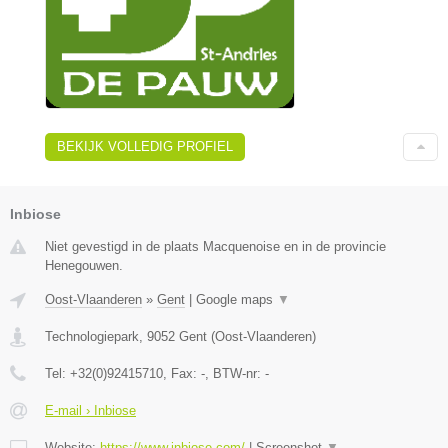
BEKIJK VOLLEDIG PROFIEL
Inbiose
Niet gevestigd in de plaats Macquenoise en in de provincie
Henegouwen.
Oost-Vlaanderen
»
Gent
|
Google maps
▼
Technologiepark
,
9052
Gent
(
Oost-Vlaanderen
)
Tel:
+32(0)92415710
, Fax:
-
, BTW-nr:
-
E-mail › Inbiose
Website:
https://www.inbiose.com/
|
Screenshot
▼