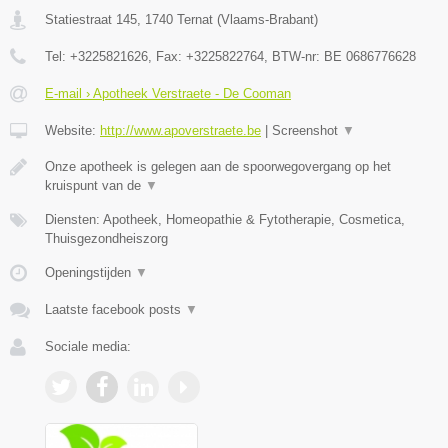
Statiestraat 145
,
1740
Ternat
(
Vlaams-Brabant
)
Tel:
+3225821626
, Fax:
+3225822764
, BTW-nr:
BE 0686776628
E-mail › Apotheek Verstraete - De Cooman
Website:
http://www.apoverstraete.be
|
Screenshot
▼
Onze apotheek is gelegen aan de spoorwegovergang op het
kruispunt van de
▼
Diensten: Apotheek, Homeopathie & Fytotherapie, Cosmetica,
Thuisgezondheiszorg
Openingstijden
▼
Laatste facebook posts
▼
Sociale media: