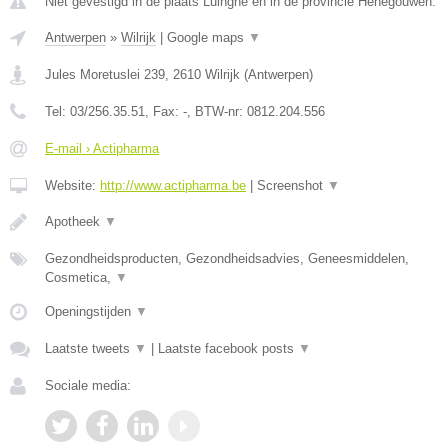
Niet gevestigd in de plaats Luingne en in de provincie Henegouwen.
Antwerpen
»
Wilrijk
|
Google maps
▼
Jules Moretuslei 239
,
2610
Wilrijk
(
Antwerpen
)
Tel:
03/256.35.51
, Fax:
-
, BTW-nr:
0812.204.556
E-mail › Actipharma
Website:
http://www.actipharma.be
|
Screenshot
▼
Apotheek
▼
Gezondheidsproducten, Gezondheidsadvies, Geneesmiddelen,
Cosmetica,
▼
Openingstijden
▼
Laatste tweets
▼
|
Laatste facebook posts
▼
Sociale media: