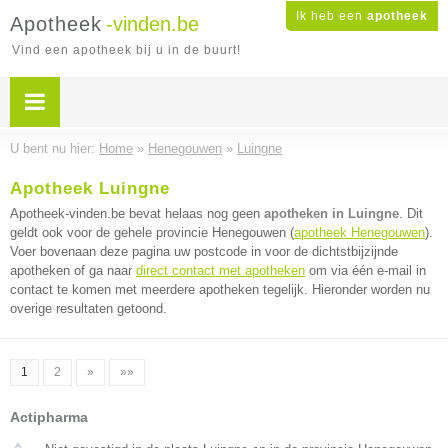
Ik heb een
apotheek
Apotheek
-vinden.be
Vind een apotheek bij u in de buurt!
U bent nu hier:
Home
»
Henegouwen
»
Luingne
Apotheek Luingne
Apotheek-vinden.be bevat helaas nog geen
apotheken in Luingne
. Dit
geldt ook voor de gehele provincie Henegouwen (
apotheek Henegouwen
).
Voer bovenaan deze pagina uw postcode in voor de dichtstbijzijnde
apotheken of ga naar
direct contact met apotheken
om via één e-mail in
contact te komen met meerdere apotheken tegelijk. Hieronder worden nu
overige resultaten getoond.
1
2
»
»»
Actipharma