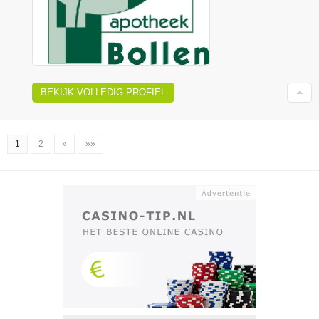
BEKIJK VOLLEDIG PROFIEL
1
2
»
»»