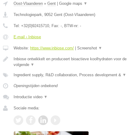
Oost-Vlaanderen
»
Gent
|
Google maps
▼
Technologiepark
,
9052
Gent
(
Oost-Vlaanderen
)
Tel:
+32(0)92415710
, Fax:
-
, BTW-nr:
-
E-mail › Inbiose
Website:
https://www.inbiose.com/
|
Screenshot
▼
Inbiose ontwikkelt en produceert bioactieve koolhydraten voor de
volgende
▼
Ingredient supply, R&D collaboration, Process development &
▼
Openingstijden onbekend
Introductie video
▼
Sociale media: