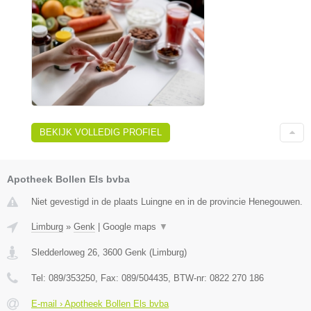
BEKIJK VOLLEDIG PROFIEL
Apotheek Bollen Els bvba
Niet gevestigd in de plaats Luingne en in de provincie Henegouwen.
Limburg
»
Genk
|
Google maps
▼
Sledderloweg 26
,
3600
Genk
(
Limburg
)
Tel:
089/353250
, Fax:
089/504435
, BTW-nr:
0822 270 186
E-mail › Apotheek Bollen Els bvba