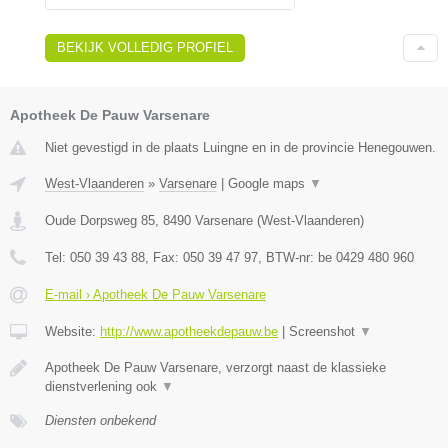
BEKIJK VOLLEDIG PROFIEL
Apotheek De Pauw Varsenare
Niet gevestigd in de plaats Luingne en in de provincie Henegouwen.
West-Vlaanderen
»
Varsenare
|
Google maps
▼
Oude Dorpsweg 85
,
8490
Varsenare
(
West-Vlaanderen
)
Tel:
050 39 43 88
, Fax:
050 39 47 97
, BTW-nr:
be 0429 480 960
E-mail › Apotheek De Pauw Varsenare
Website:
http://www.apotheekdepauw.be
|
Screenshot
▼
Apotheek De Pauw Varsenare, verzorgt naast de klassieke
dienstverlening ook
▼
Diensten onbekend