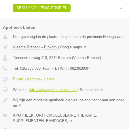
BEKIJK VOLLEDIG PROFIEL
Apotheek Lieten
Niet gevestigd in de plaats Luingne en in de provincie Henegouwen.
Vlaams-Brabant
»
Binkom
|
Google maps
▼
Tiensesteenweg 110
,
3211
Binkom
(
Vlaams-Brabant
)
Tel:
016/533 833
, Fax:
-
, BTW-nr:
0823918097
E-mail › Apotheek Lieten
Website:
http://www.apotheeklieten.be
|
Screenshot
▼
Wij zijn een moderne apotheek die veel belang hecht aan een goed
en
▼
APOTHEEK, ORTHOMOLECULAIRE THERAPIE,
SUPPLEMENTEN, BANDAGES,
▼