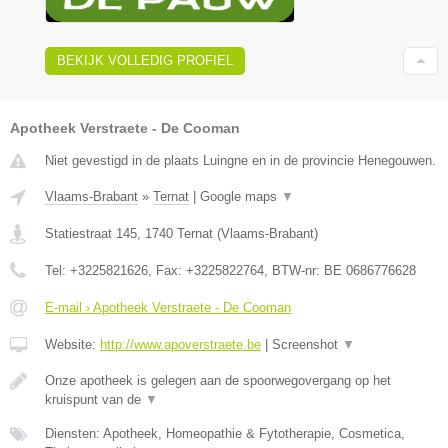
BEKIJK VOLLEDIG PROFIEL
Apotheek Verstraete - De Cooman
Niet gevestigd in de plaats Luingne en in de provincie Henegouwen.
Vlaams-Brabant
»
Ternat
|
Google maps
▼
Statiestraat 145
,
1740
Ternat
(
Vlaams-Brabant
)
Tel:
+3225821626
, Fax:
+3225822764
, BTW-nr:
BE 0686776628
E-mail › Apotheek Verstraete - De Cooman
Website:
http://www.apoverstraete.be
|
Screenshot
▼
Onze apotheek is gelegen aan de spoorwegovergang op het
kruispunt van de
▼
Diensten: Apotheek, Homeopathie & Fytotherapie, Cosmetica,