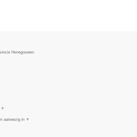
rovincie Henegouwen.
t
▼
am aanwezig in
▼