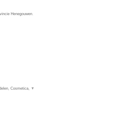
rovincie Henegouwen.
delen, Cosmetica,
▼