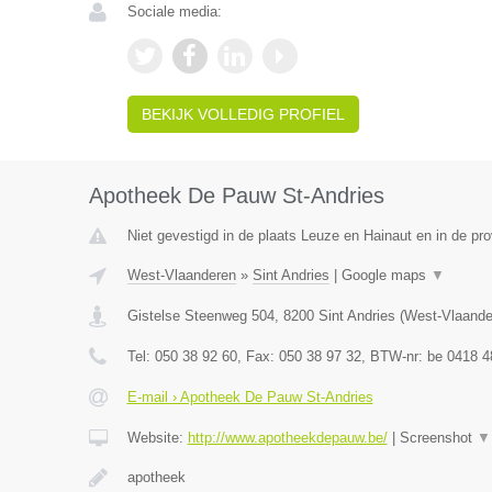
Sociale media:
BEKIJK VOLLEDIG PROFIEL
Apotheek De Pauw St-Andries
Niet gevestigd in de plaats Leuze en Hainaut en in de p
West-Vlaanderen
»
Sint Andries
|
Google maps
▼
Gistelse Steenweg 504
,
8200
Sint Andries
(
West-Vlaande
Tel:
050 38 92 60
, Fax:
050 38 97 32
, BTW-nr:
be 0418 4
E-mail › Apotheek De Pauw St-Andries
Website:
http://www.apotheekdepauw.be/
|
Screenshot
▼
apotheek