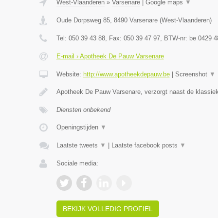
West-Vlaanderen
»
Varsenare
|
Google maps
▼
Oude Dorpsweg 85
,
8490
Varsenare
(
West-Vlaanderen
)
Tel:
050 39 43 88
, Fax:
050 39 47 97
, BTW-nr:
be 0429 4
E-mail › Apotheek De Pauw Varsenare
Website:
http://www.apotheekdepauw.be
|
Screenshot
▼
Apotheek De Pauw Varsenare, verzorgt naast de klassiek
Diensten onbekend
Openingstijden
▼
Laatste tweets
▼
|
Laatste facebook posts
▼
Sociale media:
BEKIJK VOLLEDIG PROFIEL