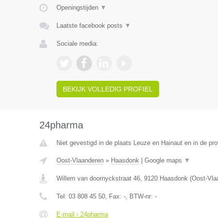
Openingstijden
▼
Laatste facebook posts
▼
Sociale media:
BEKIJK VOLLEDIG PROFIEL
24pharma
Niet gevestigd in de plaats Leuze en Hainaut en in de p
Oost-Vlaanderen
»
Haasdonk
|
Google maps
▼
Willem van doornyckstraat 46
,
9120
Haasdonk
(
Oost-Vla
Tel:
03 808 45 50
, Fax:
-
, BTW-nr:
-
E-mail › 24pharma