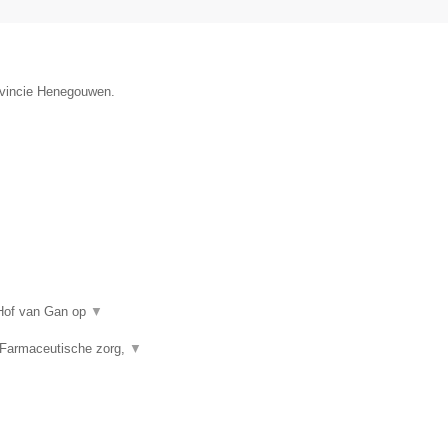
rovincie Henegouwen.
 Hof van Gan op
▼
 Farmaceutische zorg,
▼