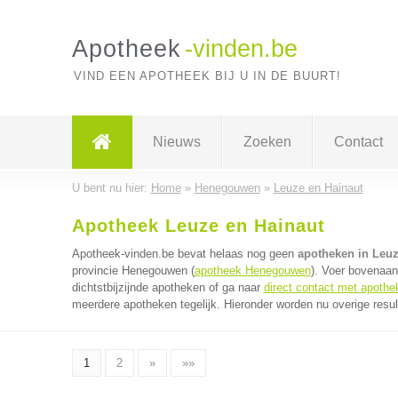
Apotheek
-vinden.be
VIND EEN APOTHEEK BIJ U IN DE BUURT!
Nieuws
Zoeken
Contact
U bent nu hier:
Home
»
Henegouwen
»
Leuze en Hainaut
Apotheek Leuze en Hainaut
Apotheek-vinden.be bevat helaas nog geen
apotheken in Leuz
provincie Henegouwen (
apotheek Henegouwen
). Voer bovenaan
dichtstbijzijnde apotheken of ga naar
direct contact met apothe
meerdere apotheken tegelijk. Hieronder worden nu overige resul
1
2
»
»»