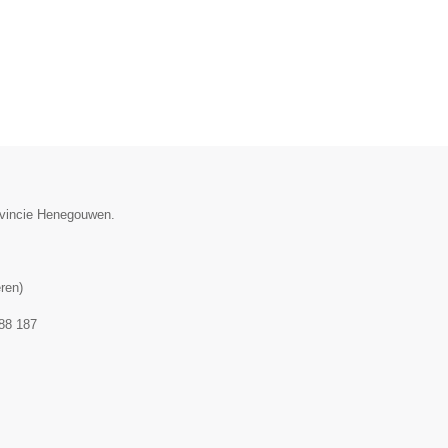
rovincie Henegouwen.
ren
)
88 187