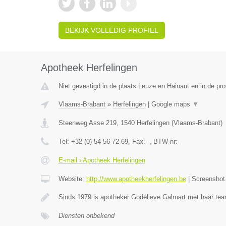
BEKIJK VOLLEDIG PROFIEL
Apotheek Herfelingen
Niet gevestigd in de plaats Leuze en Hainaut en in de p
Vlaams-Brabant
»
Herfelingen
|
Google maps
▼
Steenweg Asse 219
,
1540
Herfelingen
(
Vlaams-Brabant
)
Tel:
+32 (0) 54 56 72 69
, Fax:
-
, BTW-nr:
-
E-mail › Apotheek Herfelingen
Website:
http://www.apotheekherfelingen.be
|
Screensho
Sinds 1979 is apotheker Godelieve Galmart met haar te
Diensten onbekend