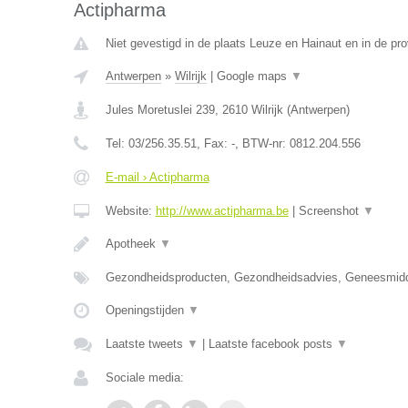
Actipharma
Niet gevestigd in de plaats Leuze en Hainaut en in de p
Antwerpen
»
Wilrijk
|
Google maps
▼
Jules Moretuslei 239
,
2610
Wilrijk
(
Antwerpen
)
Tel:
03/256.35.51
, Fax:
-
, BTW-nr:
0812.204.556
E-mail › Actipharma
Website:
http://www.actipharma.be
|
Screenshot
▼
Apotheek
▼
Gezondheidsproducten, Gezondheidsadvies, Geneesmid
Openingstijden
▼
Laatste tweets
▼
|
Laatste facebook posts
▼
Sociale media: