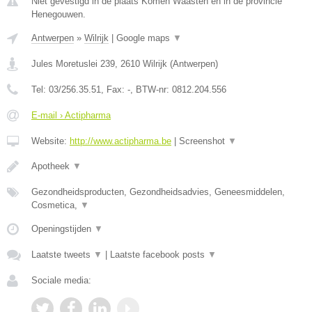
Niet gevestigd in de plaats Komen Waasten en in de provincie
Henegouwen.
Antwerpen
»
Wilrijk
|
Google maps
▼
Jules Moretuslei 239
,
2610
Wilrijk
(
Antwerpen
)
Tel:
03/256.35.51
, Fax:
-
, BTW-nr:
0812.204.556
E-mail › Actipharma
Website:
http://www.actipharma.be
|
Screenshot
▼
Apotheek
▼
Gezondheidsproducten, Gezondheidsadvies, Geneesmiddelen,
Cosmetica,
▼
Openingstijden
▼
Laatste tweets
▼
|
Laatste facebook posts
▼
Sociale media: