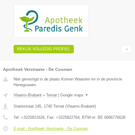
BEKIJK VOLLEDIG PROFIEL
Apotheek Verstraete - De Cooman
Niet gevestigd in de plaats Komen Waasten en in de provincie
Henegouwen.
Vlaams-Brabant
»
Ternat
|
Google maps
▼
Statiestraat 145
,
1740
Ternat
(
Vlaams-Brabant
)
Tel:
+3225821626
, Fax:
+3225822764
, BTW-nr:
BE 0686776628
E-mail › Apotheek Verstraete - De Cooman