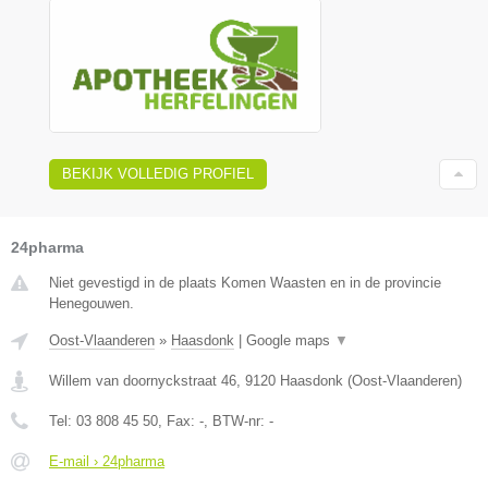
BEKIJK VOLLEDIG PROFIEL
24pharma
Niet gevestigd in de plaats Komen Waasten en in de provincie
Henegouwen.
Oost-Vlaanderen
»
Haasdonk
|
Google maps
▼
Willem van doornyckstraat 46
,
9120
Haasdonk
(
Oost-Vlaanderen
)
Tel:
03 808 45 50
, Fax:
-
, BTW-nr:
-
E-mail › 24pharma