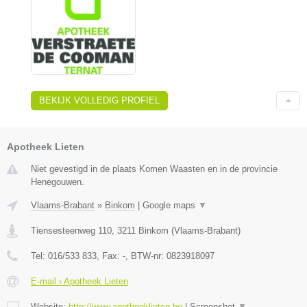
BEKIJK VOLLEDIG PROFIEL
Apotheek Lieten
Niet gevestigd in de plaats Komen Waasten en in de provincie
Henegouwen.
Vlaams-Brabant
»
Binkom
|
Google maps
▼
Tiensesteenweg 110
,
3211
Binkom
(
Vlaams-Brabant
)
Tel:
016/533 833
, Fax:
-
, BTW-nr:
0823918097
E-mail › Apotheek Lieten
Website:
http://www.apotheeklieten.be
|
Screenshot
▼