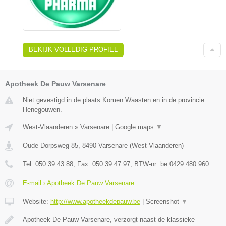
BEKIJK VOLLEDIG PROFIEL
Apotheek De Pauw Varsenare
Niet gevestigd in de plaats Komen Waasten en in de provincie
Henegouwen.
West-Vlaanderen
»
Varsenare
|
Google maps
▼
Oude Dorpsweg 85
,
8490
Varsenare
(
West-Vlaanderen
)
Tel:
050 39 43 88
, Fax:
050 39 47 97
, BTW-nr:
be 0429 480 960
E-mail › Apotheek De Pauw Varsenare
Website:
http://www.apotheekdepauw.be
|
Screenshot
▼
Apotheek De Pauw Varsenare, verzorgt naast de klassieke