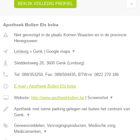
BEKIJK VOLLEDIG PROFIEL
Apotheek Bollen Els bvba
Niet gevestigd in de plaats Komen Waasten en in de provincie
Henegouwen.
Limburg
»
Genk
|
Google maps
▼
Sledderloweg 26
,
3600
Genk
(
Limburg
)
Tel:
089/353250
, Fax:
089/504435
, BTW-nr:
0822 270 186
E-mail › Apotheek Bollen Els bvba
Website:
http://www.apotheekbollen.be
|
Screenshot
▼
Apotheek met ruime parking gelegen net buiten het centrum van
Genk.
▼
Geneesmiddelen, Verzorgingsproducten, Medische zorg,
Medicamenten,
▼