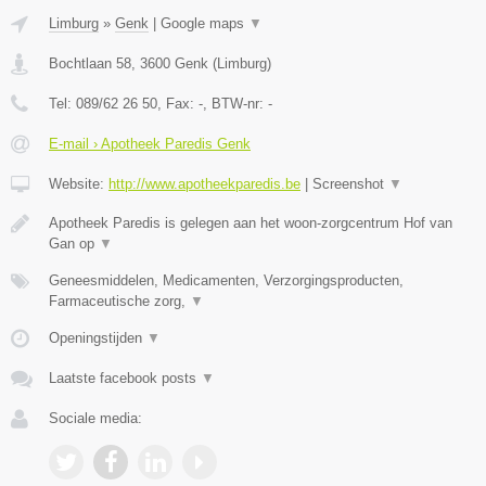
Limburg
»
Genk
|
Google maps
▼
Bochtlaan 58
,
3600
Genk
(
Limburg
)
Tel:
089/62 26 50
, Fax:
-
, BTW-nr:
-
E-mail › Apotheek Paredis Genk
Website:
http://www.apotheekparedis.be
|
Screenshot
▼
Apotheek Paredis is gelegen aan het woon-zorgcentrum Hof van
Gan op
▼
Geneesmiddelen, Medicamenten, Verzorgingsproducten,
Farmaceutische zorg,
▼
Openingstijden
▼
Laatste facebook posts
▼
Sociale media: