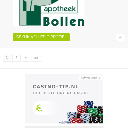
BEKIJK VOLLEDIG PROFIEL
1
2
»
»»