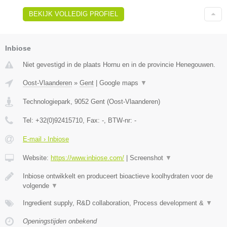
BEKIJK VOLLEDIG PROFIEL
Inbiose
Niet gevestigd in de plaats Hornu en in de provincie Henegouwen.
Oost-Vlaanderen
»
Gent
|
Google maps
▼
Technologiepark
,
9052
Gent
(
Oost-Vlaanderen
)
Tel:
+32(0)92415710
, Fax:
-
, BTW-nr:
-
E-mail › Inbiose
Website:
https://www.inbiose.com/
|
Screenshot
▼
Inbiose ontwikkelt en produceert bioactieve koolhydraten voor de
volgende
▼
Ingredient supply, R&D collaboration, Process development &
▼
Openingstijden onbekend