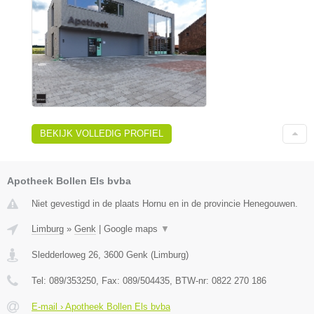
BEKIJK VOLLEDIG PROFIEL
Apotheek Bollen Els bvba
Niet gevestigd in de plaats Hornu en in de provincie Henegouwen.
Limburg
»
Genk
|
Google maps
▼
Sledderloweg 26
,
3600
Genk
(
Limburg
)
Tel:
089/353250
, Fax:
089/504435
, BTW-nr:
0822 270 186
E-mail › Apotheek Bollen Els bvba