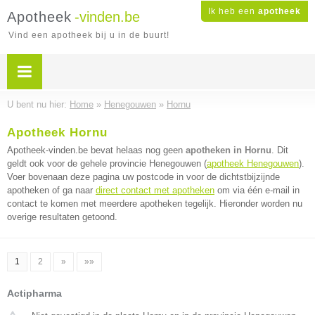
Ik heb een
apotheek
Apotheek
-vinden.be
Vind een apotheek bij u in de buurt!
U bent nu hier:
Home
»
Henegouwen
»
Hornu
Apotheek Hornu
Apotheek-vinden.be bevat helaas nog geen
apotheken in Hornu
. Dit
geldt ook voor de gehele provincie Henegouwen (
apotheek Henegouwen
).
Voer bovenaan deze pagina uw postcode in voor de dichtstbijzijnde
apotheken of ga naar
direct contact met apotheken
om via één e-mail in
contact te komen met meerdere apotheken tegelijk. Hieronder worden nu
overige resultaten getoond.
1
2
»
»»
Actipharma