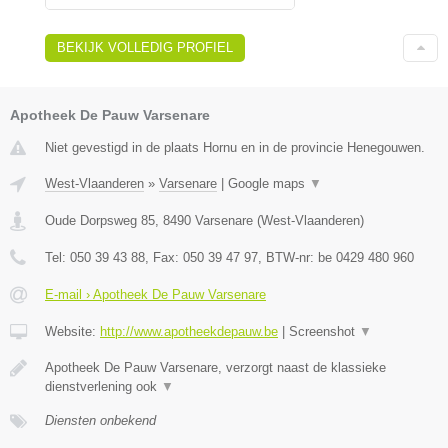
BEKIJK VOLLEDIG PROFIEL
Apotheek De Pauw Varsenare
Niet gevestigd in de plaats Hornu en in de provincie Henegouwen.
West-Vlaanderen
»
Varsenare
|
Google maps
▼
Oude Dorpsweg 85
,
8490
Varsenare
(
West-Vlaanderen
)
Tel:
050 39 43 88
, Fax:
050 39 47 97
, BTW-nr:
be 0429 480 960
E-mail › Apotheek De Pauw Varsenare
Website:
http://www.apotheekdepauw.be
|
Screenshot
▼
Apotheek De Pauw Varsenare, verzorgt naast de klassieke
dienstverlening ook
▼
Diensten onbekend