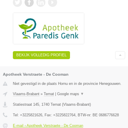
BEKIJK VOLLEDIG PROFIEL
Apotheek Verstraete - De Cooman
Niet gevestigd in de plaats Hornu en in de provincie Henegouwen.
Vlaams-Brabant
»
Ternat
|
Google maps
▼
Statiestraat 145
,
1740
Ternat
(
Vlaams-Brabant
)
Tel:
+3225821626
, Fax:
+3225822764
, BTW-nr:
BE 0686776628
E-mail › Apotheek Verstraete - De Cooman