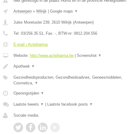
Niet gevestigd in de plaats Hornu en in de provincie Henegouwen.
Antwerpen
»
Wilrijk
|
Google maps
▼
Jules Moretuslei 239
,
2610
Wilrijk
(
Antwerpen
)
Tel:
03/256.35.51
, Fax:
-
, BTW-nr:
0812.204.556
E-mail › Actipharma
Website:
http://www.actipharma.be
|
Screenshot
▼
Apotheek
▼
Gezondheidsproducten, Gezondheidsadvies, Geneesmiddelen,
Cosmetica,
▼
Openingstijden
▼
Laatste tweets
▼
|
Laatste facebook posts
▼
Sociale media: