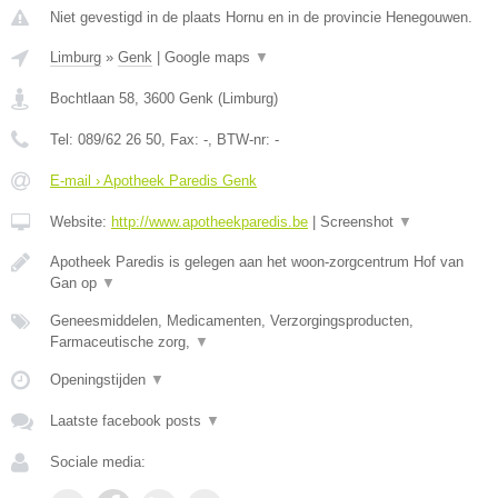
Niet gevestigd in de plaats Hornu en in de provincie Henegouwen.
Limburg
»
Genk
|
Google maps
▼
Bochtlaan 58
,
3600
Genk
(
Limburg
)
Tel:
089/62 26 50
, Fax:
-
, BTW-nr:
-
E-mail › Apotheek Paredis Genk
Website:
http://www.apotheekparedis.be
|
Screenshot
▼
Apotheek Paredis is gelegen aan het woon-zorgcentrum Hof van
Gan op
▼
Geneesmiddelen, Medicamenten, Verzorgingsproducten,
Farmaceutische zorg,
▼
Openingstijden
▼
Laatste facebook posts
▼
Sociale media: