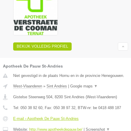
BEKIJK VOLLEDIG PROFIEL
Apotheek De Pauw St-Andries
Niet gevestigd in de plaats Hornu en in de provincie Henegouwen.
West-Vlaanderen
»
Sint Andries
|
Google maps
▼
Gistelse Steenweg 504
,
8200
Sint Andries
(
West-Vlaanderen
)
Tel:
050 38 92 60
, Fax:
050 38 97 32
, BTW-nr:
be 0418 488 187
E-mail › Apotheek De Pauw St-Andries
Website:
http://www.apotheekdepauw.be/
|
Screenshot
▼