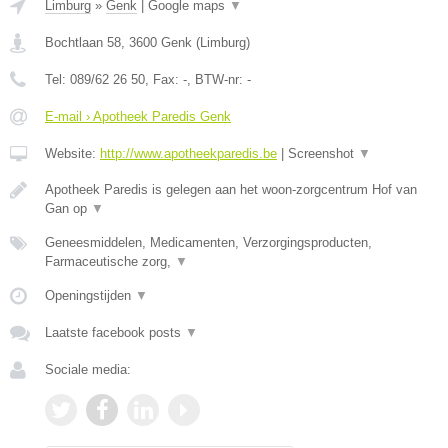
Limburg
»
Genk
|
Google maps
▼
Bochtlaan 58
,
3600
Genk
(
Limburg
)
Tel:
089/62 26 50
, Fax:
-
, BTW-nr:
-
E-mail › Apotheek Paredis Genk
Website:
http://www.apotheekparedis.be
|
Screenshot
▼
Apotheek Paredis is gelegen aan het woon-zorgcentrum Hof van
Gan op
▼
Geneesmiddelen, Medicamenten, Verzorgingsproducten,
Farmaceutische zorg,
▼
Openingstijden
▼
Laatste facebook posts
▼
Sociale media: