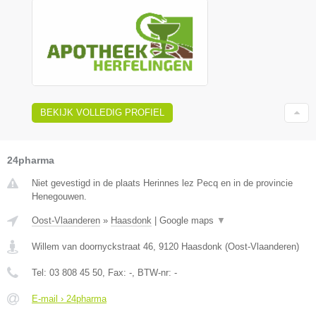
BEKIJK VOLLEDIG PROFIEL
24pharma
Niet gevestigd in de plaats Herinnes lez Pecq en in de provincie
Henegouwen.
Oost-Vlaanderen
»
Haasdonk
|
Google maps
▼
Willem van doornyckstraat 46
,
9120
Haasdonk
(
Oost-Vlaanderen
)
Tel:
03 808 45 50
, Fax:
-
, BTW-nr:
-
E-mail › 24pharma