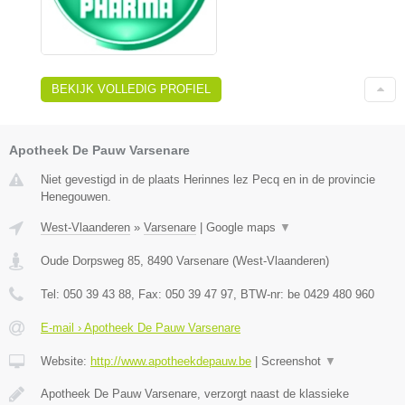
BEKIJK VOLLEDIG PROFIEL
Apotheek De Pauw Varsenare
Niet gevestigd in de plaats Herinnes lez Pecq en in de provincie
Henegouwen.
West-Vlaanderen
»
Varsenare
|
Google maps
▼
Oude Dorpsweg 85
,
8490
Varsenare
(
West-Vlaanderen
)
Tel:
050 39 43 88
, Fax:
050 39 47 97
, BTW-nr:
be 0429 480 960
E-mail › Apotheek De Pauw Varsenare
Website:
http://www.apotheekdepauw.be
|
Screenshot
▼
Apotheek De Pauw Varsenare, verzorgt naast de klassieke