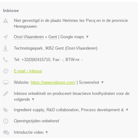
Inbiose
Niet gevestigd in de plaats Herinnes lez Pecq en in de provincie
Henegouwen.
Oost-Vlaanderen
»
Gent
|
Google maps
▼
Technologiepark
,
9052
Gent
(
Oost-Vlaanderen
)
Tel:
+32(0)92415710
, Fax:
-
, BTW-nr:
-
E-mail › Inbiose
Website:
https://www.inbiose.com/
|
Screenshot
▼
Inbiose ontwikkelt en produceert bioactieve koolhydraten voor de
volgende
▼
Ingredient supply, R&D collaboration, Process development &
▼
Openingstijden onbekend
Introductie video
▼