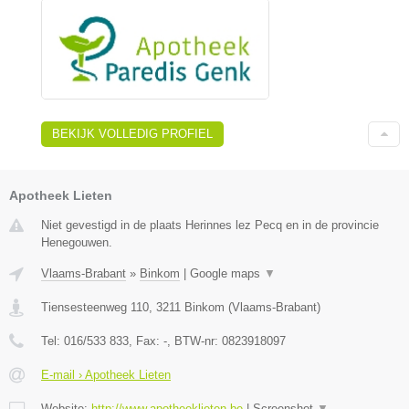
BEKIJK VOLLEDIG PROFIEL
Apotheek Lieten
Niet gevestigd in de plaats Herinnes lez Pecq en in de provincie
Henegouwen.
Vlaams-Brabant
»
Binkom
|
Google maps
▼
Tiensesteenweg 110
,
3211
Binkom
(
Vlaams-Brabant
)
Tel:
016/533 833
, Fax:
-
, BTW-nr:
0823918097
E-mail › Apotheek Lieten
Website:
http://www.apotheeklieten.be
|
Screenshot
▼