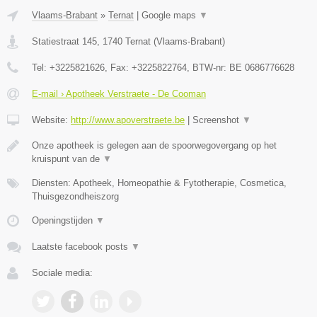
Vlaams-Brabant
»
Ternat
|
Google maps
▼
Statiestraat 145
,
1740
Ternat
(
Vlaams-Brabant
)
Tel:
+3225821626
, Fax:
+3225822764
, BTW-nr:
BE 0686776628
E-mail › Apotheek Verstraete - De Cooman
Website:
http://www.apoverstraete.be
|
Screenshot
▼
Onze apotheek is gelegen aan de spoorwegovergang op het
kruispunt van de
▼
Diensten: Apotheek, Homeopathie & Fytotherapie, Cosmetica,
Thuisgezondheiszorg
Openingstijden
▼
Laatste facebook posts
▼
Sociale media: