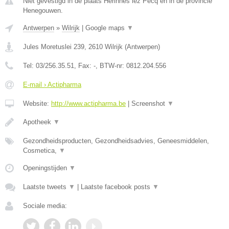
Niet gevestigd in de plaats Herinnes lez Pecq en in de provincie
Henegouwen.
Antwerpen
»
Wilrijk
|
Google maps
▼
Jules Moretuslei 239
,
2610
Wilrijk
(
Antwerpen
)
Tel:
03/256.35.51
, Fax:
-
, BTW-nr:
0812.204.556
E-mail › Actipharma
Website:
http://www.actipharma.be
|
Screenshot
▼
Apotheek
▼
Gezondheidsproducten, Gezondheidsadvies, Geneesmiddelen,
Cosmetica,
▼
Openingstijden
▼
Laatste tweets
▼
|
Laatste facebook posts
▼
Sociale media: