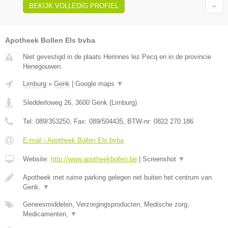
BEKIJK VOLLEDIG PROFIEL
Apotheek Bollen Els bvba
Niet gevestigd in de plaats Herinnes lez Pecq en in de provincie
Henegouwen.
Limburg
»
Genk
|
Google maps
▼
Sledderloweg 26
,
3600
Genk
(
Limburg
)
Tel:
089/353250
, Fax:
089/504435
, BTW-nr:
0822 270 186
E-mail › Apotheek Bollen Els bvba
Website:
http://www.apotheekbollen.be
|
Screenshot
▼
Apotheek met ruime parking gelegen net buiten het centrum van
Genk.
▼
Geneesmiddelen, Verzorgingsproducten, Medische zorg,
Medicamenten,
▼