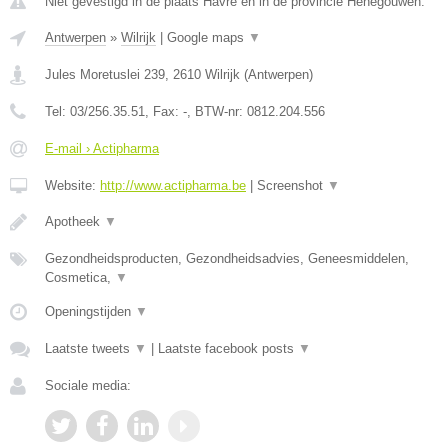
Niet gevestigd in de plaats Havre en in de provincie Henegouwen.
Antwerpen
»
Wilrijk
|
Google maps
▼
Jules Moretuslei 239
,
2610
Wilrijk
(
Antwerpen
)
Tel:
03/256.35.51
, Fax:
-
, BTW-nr:
0812.204.556
E-mail › Actipharma
Website:
http://www.actipharma.be
|
Screenshot
▼
Apotheek
▼
Gezondheidsproducten, Gezondheidsadvies, Geneesmiddelen,
Cosmetica,
▼
Openingstijden
▼
Laatste tweets
▼
|
Laatste facebook posts
▼
Sociale media: