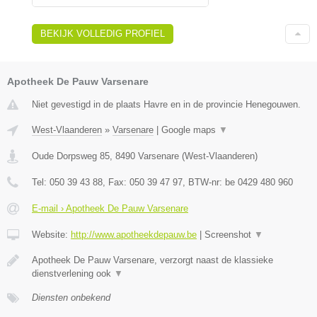
BEKIJK VOLLEDIG PROFIEL
Apotheek De Pauw Varsenare
Niet gevestigd in de plaats Havre en in de provincie Henegouwen.
West-Vlaanderen
»
Varsenare
|
Google maps
▼
Oude Dorpsweg 85
,
8490
Varsenare
(
West-Vlaanderen
)
Tel:
050 39 43 88
, Fax:
050 39 47 97
, BTW-nr:
be 0429 480 960
E-mail › Apotheek De Pauw Varsenare
Website:
http://www.apotheekdepauw.be
|
Screenshot
▼
Apotheek De Pauw Varsenare, verzorgt naast de klassieke
dienstverlening ook
▼
Diensten onbekend