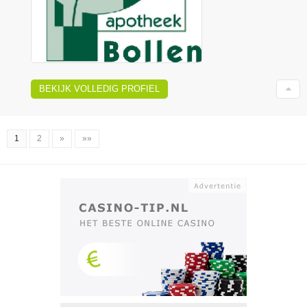
BEKIJK VOLLEDIG PROFIEL
1
2
»
»»