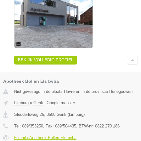
BEKIJK VOLLEDIG PROFIEL
Apotheek Bollen Els bvba
Niet gevestigd in de plaats Havre en in de provincie Henegouwen.
Limburg
»
Genk
|
Google maps
▼
Sledderloweg 26
,
3600
Genk
(
Limburg
)
Tel:
089/353250
, Fax:
089/504435
, BTW-nr:
0822 270 186
E-mail › Apotheek Bollen Els bvba