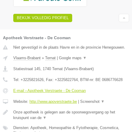
BEKIJK VOLLEDIG PROFIEL
Apotheek Verstraete - De Cooman
Niet gevestigd in de plaats Havre en in de provincie Henegouwen.
Vlaams-Brabant
»
Ternat
|
Google maps
▼
Statiestraat 145
,
1740
Ternat
(
Vlaams-Brabant
)
Tel:
+3225821626
, Fax:
+3225822764
, BTW-nr:
BE 0686776628
E-mail › Apotheek Verstraete - De Cooman
Website:
http://www.apoverstraete.be
|
Screenshot
▼
Onze apotheek is gelegen aan de spoorwegovergang op het
kruispunt van de
▼
Diensten: Apotheek, Homeopathie & Fytotherapie, Cosmetica,