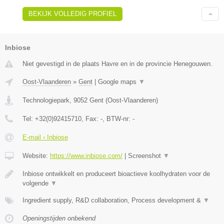
BEKIJK VOLLEDIG PROFIEL
Inbiose
Niet gevestigd in de plaats Havre en in de provincie Henegouwen.
Oost-Vlaanderen
»
Gent
|
Google maps
▼
Technologiepark
,
9052
Gent
(
Oost-Vlaanderen
)
Tel:
+32(0)92415710
, Fax:
-
, BTW-nr:
-
E-mail › Inbiose
Website:
https://www.inbiose.com/
|
Screenshot
▼
Inbiose ontwikkelt en produceert bioactieve koolhydraten voor de
volgende
▼
Ingredient supply, R&D collaboration, Process development &
▼
Openingstijden onbekend