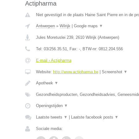
Actipharma
Niet gevestigd in de plaats Haine Saint Pierre en in de 
Antwerpen
»
Wilrijk
|
Google maps
▼
Jules Moretuslei 239
,
2610
Wilrijk
(
Antwerpen
)
Tel:
03/256.35.51
, Fax:
-
, BTW-nr:
0812.204.556
E-mail › Actipharma
Website:
http://www.actipharma.be
|
Screenshot
▼
Apotheek
▼
Gezondheidsproducten, Gezondheidsadvies, Geneesmid
Openingstijden
▼
Laatste tweets
▼
|
Laatste facebook posts
▼
Sociale media: