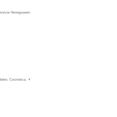
provincie Henegouwen.
delen, Cosmetica,
▼