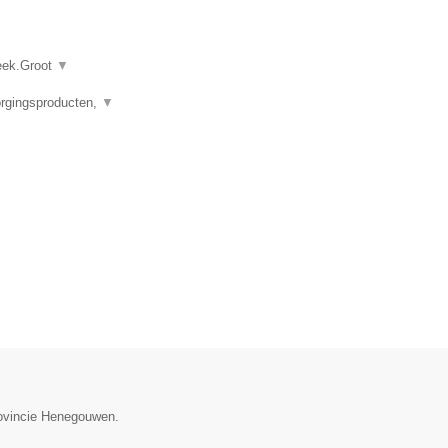
heek.Groot
▼
orgingsproducten,
▼
provincie Henegouwen.