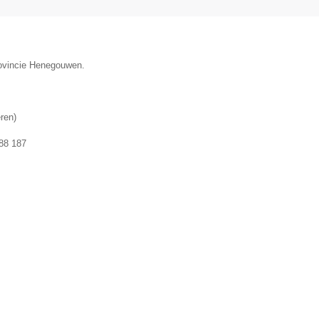
provincie Henegouwen.
ren
)
88 187