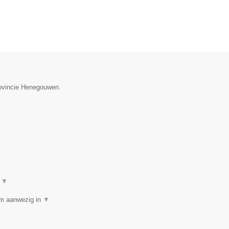
provincie Henegouwen.
t
▼
am aanwezig in
▼