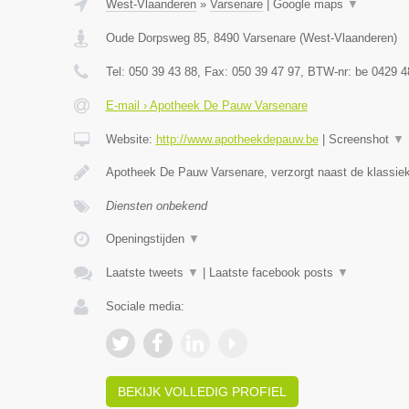
West-Vlaanderen
»
Varsenare
|
Google maps
▼
Oude Dorpsweg 85
,
8490
Varsenare
(
West-Vlaanderen
)
Tel:
050 39 43 88
, Fax:
050 39 47 97
, BTW-nr:
be 0429 4
E-mail › Apotheek De Pauw Varsenare
Website:
http://www.apotheekdepauw.be
|
Screenshot
▼
Apotheek De Pauw Varsenare, verzorgt naast de klassiek
Diensten onbekend
Openingstijden
▼
Laatste tweets
▼
|
Laatste facebook posts
▼
Sociale media:
BEKIJK VOLLEDIG PROFIEL