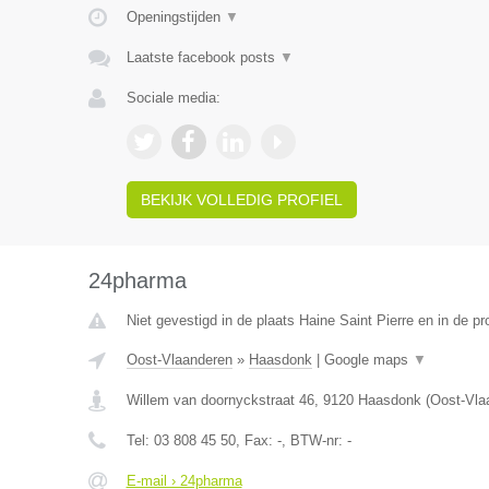
Openingstijden
▼
Laatste facebook posts
▼
Sociale media:
BEKIJK VOLLEDIG PROFIEL
24pharma
Niet gevestigd in de plaats Haine Saint Pierre en in de 
Oost-Vlaanderen
»
Haasdonk
|
Google maps
▼
Willem van doornyckstraat 46
,
9120
Haasdonk
(
Oost-Vla
Tel:
03 808 45 50
, Fax:
-
, BTW-nr:
-
E-mail › 24pharma