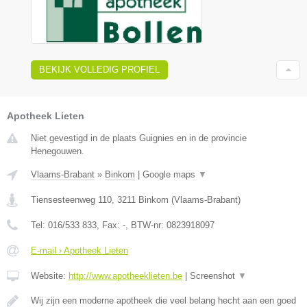
BEKIJK VOLLEDIG PROFIEL
Apotheek Lieten
Niet gevestigd in de plaats Guignies en in de provincie
Henegouwen.
Vlaams-Brabant
»
Binkom
|
Google maps
▼
Tiensesteenweg 110
,
3211
Binkom
(
Vlaams-Brabant
)
Tel:
016/533 833
, Fax:
-
, BTW-nr:
0823918097
E-mail › Apotheek Lieten
Website:
http://www.apotheeklieten.be
|
Screenshot
▼
Wij zijn een moderne apotheek die veel belang hecht aan een goed