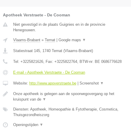
Apotheek Verstraete - De Cooman
Niet gevestigd in de plaats Guignies en in de provincie
Henegouwen.
Vlaams-Brabant
»
Ternat
|
Google maps
▼
Statiestraat 145
,
1740
Ternat
(
Vlaams-Brabant
)
Tel:
+3225821626
, Fax:
+3225822764
, BTW-nr:
BE 0686776628
E-mail › Apotheek Verstraete - De Cooman
Website:
http://www.apoverstraete.be
|
Screenshot
▼
Onze apotheek is gelegen aan de spoorwegovergang op het
kruispunt van de
▼
Diensten: Apotheek, Homeopathie & Fytotherapie, Cosmetica,
Thuisgezondheiszorg
Openingstijden
▼