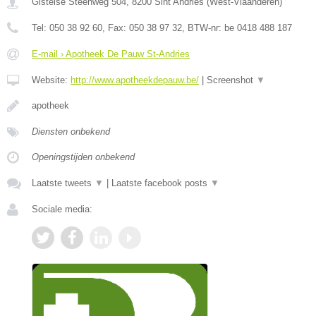
Gistelse Steenweg 504
,
8200
Sint Andries
(
West-Vlaanderen
)
Tel:
050 38 92 60
, Fax:
050 38 97 32
, BTW-nr:
be 0418 488 187
E-mail › Apotheek De Pauw St-Andries
Website:
http://www.apotheekdepauw.be/
|
Screenshot
▼
apotheek
Diensten onbekend
Openingstijden onbekend
Laatste tweets
▼
|
Laatste facebook posts
▼
Sociale media: