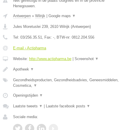
Niet gevestigd in de plaats Guignies en in de provincie
Henegouwen.
Antwerpen
»
Wilrijk
|
Google maps
▼
Jules Moretuslei 239
,
2610
Wilrijk
(
Antwerpen
)
Tel:
03/256.35.51
, Fax:
-
, BTW-nr:
0812.204.556
E-mail › Actipharma
Website:
http://www.actipharma.be
|
Screenshot
▼
Apotheek
▼
Gezondheidsproducten, Gezondheidsadvies, Geneesmiddelen,
Cosmetica,
▼
Openingstijden
▼
Laatste tweets
▼
|
Laatste facebook posts
▼
Sociale media: