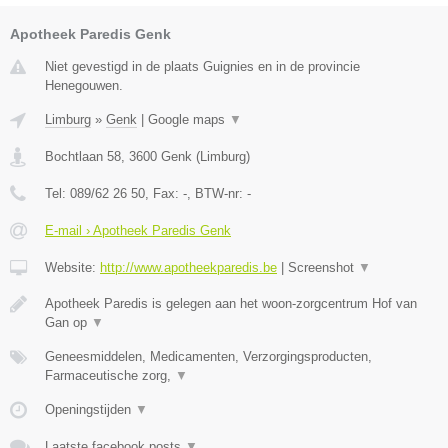
Apotheek Paredis Genk
Niet gevestigd in de plaats Guignies en in de provincie
Henegouwen.
Limburg
»
Genk
|
Google maps
▼
Bochtlaan 58
,
3600
Genk
(
Limburg
)
Tel:
089/62 26 50
, Fax:
-
, BTW-nr:
-
E-mail › Apotheek Paredis Genk
Website:
http://www.apotheekparedis.be
|
Screenshot
▼
Apotheek Paredis is gelegen aan het woon-zorgcentrum Hof van
Gan op
▼
Geneesmiddelen, Medicamenten, Verzorgingsproducten,
Farmaceutische zorg,
▼
Openingstijden
▼
Laatste facebook posts
▼