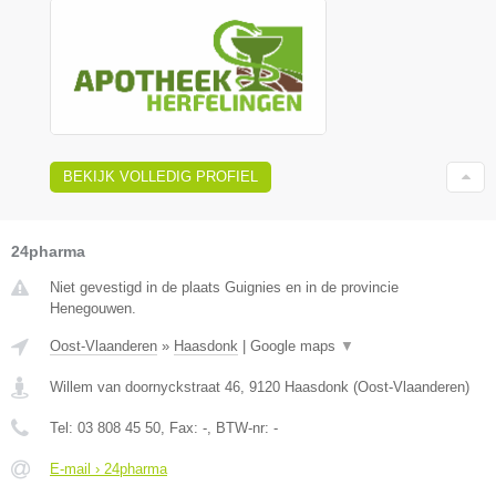
BEKIJK VOLLEDIG PROFIEL
24pharma
Niet gevestigd in de plaats Guignies en in de provincie
Henegouwen.
Oost-Vlaanderen
»
Haasdonk
|
Google maps
▼
Willem van doornyckstraat 46
,
9120
Haasdonk
(
Oost-Vlaanderen
)
Tel:
03 808 45 50
, Fax:
-
, BTW-nr:
-
E-mail › 24pharma