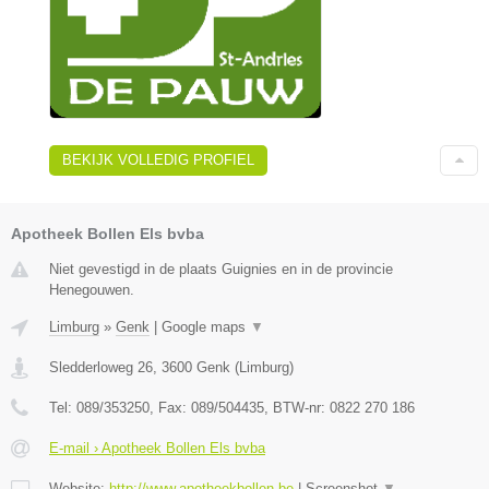
BEKIJK VOLLEDIG PROFIEL
Apotheek Bollen Els bvba
Niet gevestigd in de plaats Guignies en in de provincie
Henegouwen.
Limburg
»
Genk
|
Google maps
▼
Sledderloweg 26
,
3600
Genk
(
Limburg
)
Tel:
089/353250
, Fax:
089/504435
, BTW-nr:
0822 270 186
E-mail › Apotheek Bollen Els bvba
Website:
http://www.apotheekbollen.be
|
Screenshot
▼