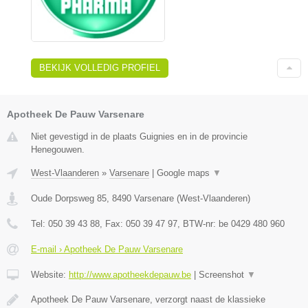
BEKIJK VOLLEDIG PROFIEL
Apotheek De Pauw Varsenare
Niet gevestigd in de plaats Guignies en in de provincie
Henegouwen.
West-Vlaanderen
»
Varsenare
|
Google maps
▼
Oude Dorpsweg 85
,
8490
Varsenare
(
West-Vlaanderen
)
Tel:
050 39 43 88
, Fax:
050 39 47 97
, BTW-nr:
be 0429 480 960
E-mail › Apotheek De Pauw Varsenare
Website:
http://www.apotheekdepauw.be
|
Screenshot
▼
Apotheek De Pauw Varsenare, verzorgt naast de klassieke