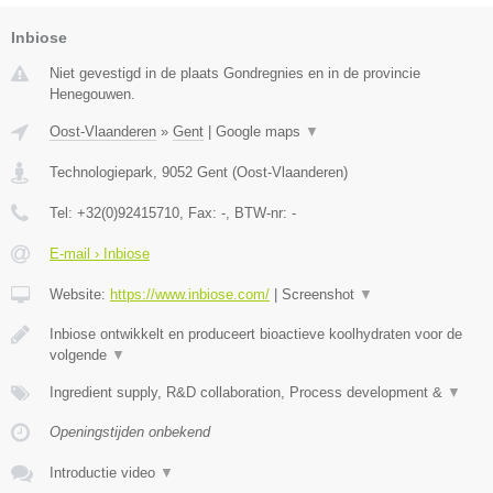
Inbiose
Niet gevestigd in de plaats Gondregnies en in de provincie
Henegouwen.
Oost-Vlaanderen
»
Gent
|
Google maps
▼
Technologiepark
,
9052
Gent
(
Oost-Vlaanderen
)
Tel:
+32(0)92415710
, Fax:
-
, BTW-nr:
-
E-mail › Inbiose
Website:
https://www.inbiose.com/
|
Screenshot
▼
Inbiose ontwikkelt en produceert bioactieve koolhydraten voor de
volgende
▼
Ingredient supply, R&D collaboration, Process development &
▼
Openingstijden onbekend
Introductie video
▼