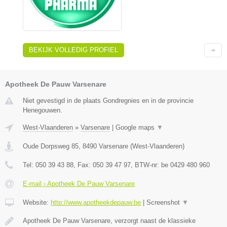
BEKIJK VOLLEDIG PROFIEL
Apotheek De Pauw Varsenare
Niet gevestigd in de plaats Gondregnies en in de provincie
Henegouwen.
West-Vlaanderen
»
Varsenare
|
Google maps
▼
Oude Dorpsweg 85
,
8490
Varsenare
(
West-Vlaanderen
)
Tel:
050 39 43 88
, Fax:
050 39 47 97
, BTW-nr:
be 0429 480 960
E-mail › Apotheek De Pauw Varsenare
Website:
http://www.apotheekdepauw.be
|
Screenshot
▼
Apotheek De Pauw Varsenare, verzorgt naast de klassieke