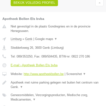
BEKIJK VOLLEDIG PROFIEL
Apotheek Bollen Els bvba
Niet gevestigd in de plaats Gondregnies en in de provincie
Henegouwen.
Limburg
»
Genk
|
Google maps
▼
Sledderloweg 26
,
3600
Genk
(
Limburg
)
Tel:
089/353250
, Fax:
089/504435
, BTW-nr:
0822 270 186
E-mail › Apotheek Bollen Els bvba
Website:
http://www.apotheekbollen.be
|
Screenshot
▼
Apotheek met ruime parking gelegen net buiten het centrum van
Genk.
▼
Geneesmiddelen, Verzorgingsproducten, Medische zorg,
Medicamenten,
▼