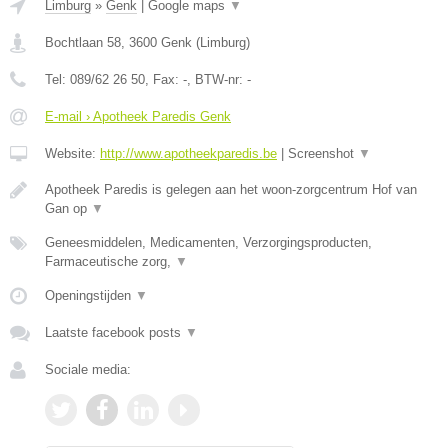
Limburg
»
Genk
|
Google maps
▼
Bochtlaan 58
,
3600
Genk
(
Limburg
)
Tel:
089/62 26 50
, Fax:
-
, BTW-nr:
-
E-mail › Apotheek Paredis Genk
Website:
http://www.apotheekparedis.be
|
Screenshot
▼
Apotheek Paredis is gelegen aan het woon-zorgcentrum Hof van
Gan op
▼
Geneesmiddelen, Medicamenten, Verzorgingsproducten,
Farmaceutische zorg,
▼
Openingstijden
▼
Laatste facebook posts
▼
Sociale media: