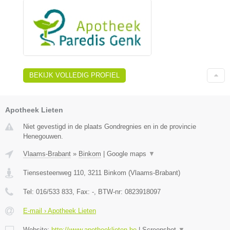
BEKIJK VOLLEDIG PROFIEL
Apotheek Lieten
Niet gevestigd in de plaats Gondregnies en in de provincie
Henegouwen.
Vlaams-Brabant
»
Binkom
|
Google maps
▼
Tiensesteenweg 110
,
3211
Binkom
(
Vlaams-Brabant
)
Tel:
016/533 833
, Fax:
-
, BTW-nr:
0823918097
E-mail › Apotheek Lieten
Website:
http://www.apotheeklieten.be
|
Screenshot
▼