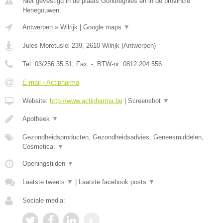
Niet gevestigd in de plaats Gondregnies en in de provincie
Henegouwen.
Antwerpen
»
Wilrijk
|
Google maps
▼
Jules Moretuslei 239
,
2610
Wilrijk
(
Antwerpen
)
Tel:
03/256.35.51
, Fax:
-
, BTW-nr:
0812.204.556
E-mail › Actipharma
Website:
http://www.actipharma.be
|
Screenshot
▼
Apotheek
▼
Gezondheidsproducten, Gezondheidsadvies, Geneesmiddelen,
Cosmetica,
▼
Openingstijden
▼
Laatste tweets
▼
|
Laatste facebook posts
▼
Sociale media: