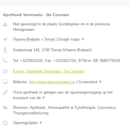
Apotheek Verstraete - De Cooman
Niet gevestigd in de plaats Gondregnies en in de provincie
Henegouwen.
Vlaams-Brabant
»
Ternat
|
Google maps
▼
Statiestraat 145
,
1740
Ternat
(
Vlaams-Brabant
)
Tel:
+3225821626
, Fax:
+3225822764
, BTW-nr:
BE 0686776628
E-mail › Apotheek Verstraete - De Cooman
Website:
http://www.apoverstraete.be
|
Screenshot
▼
Onze apotheek is gelegen aan de spoorwegovergang op het
kruispunt van de
▼
Diensten: Apotheek, Homeopathie & Fytotherapie, Cosmetica,
Thuisgezondheiszorg
Openingstijden
▼