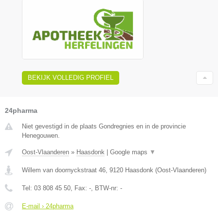
BEKIJK VOLLEDIG PROFIEL
24pharma
Niet gevestigd in de plaats Gondregnies en in de provincie
Henegouwen.
Oost-Vlaanderen
»
Haasdonk
|
Google maps
▼
Willem van doornyckstraat 46
,
9120
Haasdonk
(
Oost-Vlaanderen
)
Tel:
03 808 45 50
, Fax:
-
, BTW-nr:
-
E-mail › 24pharma