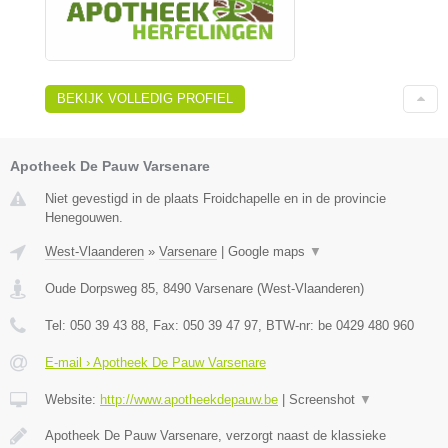
BEKIJK VOLLEDIG PROFIEL
Apotheek De Pauw Varsenare
Niet gevestigd in de plaats Froidchapelle en in de provincie
Henegouwen.
West-Vlaanderen
»
Varsenare
|
Google maps
▼
Oude Dorpsweg 85
,
8490
Varsenare
(
West-Vlaanderen
)
Tel:
050 39 43 88
, Fax:
050 39 47 97
, BTW-nr:
be 0429 480 960
E-mail › Apotheek De Pauw Varsenare
Website:
http://www.apotheekdepauw.be
|
Screenshot
▼
Apotheek De Pauw Varsenare, verzorgt naast de klassieke