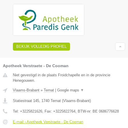
BEKIJK VOLLEDIG PROFIEL
Apotheek Verstraete - De Cooman
Niet gevestigd in de plaats Froidchapelle en in de provincie
Henegouwen.
Vlaams-Brabant
»
Ternat
|
Google maps
▼
Statiestraat 145
,
1740
Ternat
(
Vlaams-Brabant
)
Tel:
+3225821626
, Fax:
+3225822764
, BTW-nr:
BE 0686776628
E-mail › Apotheek Verstraete - De Cooman