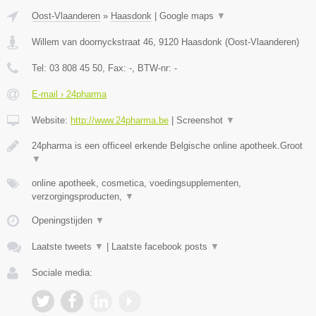
Oost-Vlaanderen
»
Haasdonk
|
Google maps
▼
Willem van doornyckstraat 46
,
9120
Haasdonk
(
Oost-Vlaanderen
)
Tel:
03 808 45 50
, Fax:
-
, BTW-nr:
-
E-mail › 24pharma
Website:
http://www.24pharma.be
|
Screenshot
▼
24pharma is een officeel erkende Belgische online apotheek.Groot
▼
online apotheek, cosmetica, voedingsupplementen,
verzorgingsproducten,
▼
Openingstijden
▼
Laatste tweets
▼
|
Laatste facebook posts
▼
Sociale media: