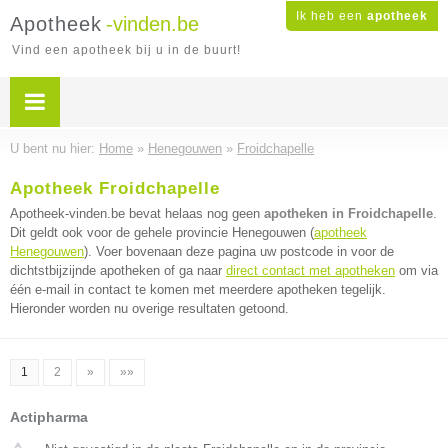
Ik heb een
apotheek
Apotheek
-vinden.be
Vind een apotheek bij u in de buurt!
U bent nu hier:
Home
»
Henegouwen
»
Froidchapelle
Apotheek Froidchapelle
Apotheek-vinden.be bevat helaas nog geen
apotheken in Froidchapelle
.
Dit geldt ook voor de gehele provincie Henegouwen (
apotheek
Henegouwen
). Voer bovenaan deze pagina uw postcode in voor de
dichtstbijzijnde apotheken of ga naar
direct contact met apotheken
om via
één e-mail in contact te komen met meerdere apotheken tegelijk.
Hieronder worden nu overige resultaten getoond.
1
2
»
»»
Actipharma