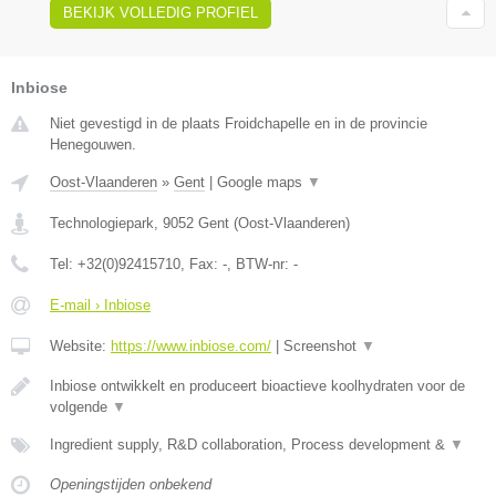
BEKIJK VOLLEDIG PROFIEL
Inbiose
Niet gevestigd in de plaats Froidchapelle en in de provincie
Henegouwen.
Oost-Vlaanderen
»
Gent
|
Google maps
▼
Technologiepark
,
9052
Gent
(
Oost-Vlaanderen
)
Tel:
+32(0)92415710
, Fax:
-
, BTW-nr:
-
E-mail › Inbiose
Website:
https://www.inbiose.com/
|
Screenshot
▼
Inbiose ontwikkelt en produceert bioactieve koolhydraten voor de
volgende
▼
Ingredient supply, R&D collaboration, Process development &
▼
Openingstijden onbekend