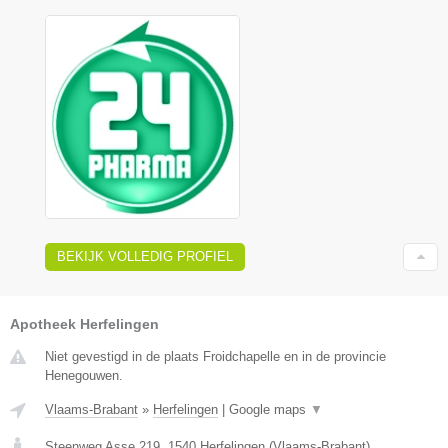
BEKIJK VOLLEDIG PROFIEL
Apotheek Herfelingen
Niet gevestigd in de plaats Froidchapelle en in de provincie
Henegouwen.
Vlaams-Brabant
»
Herfelingen
|
Google maps
▼
Steenweg Asse 219
,
1540
Herfelingen
(
Vlaams-Brabant
)