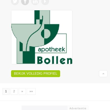
BEKIJK VOLLEDIG PROFIEL
1
2
»
»»