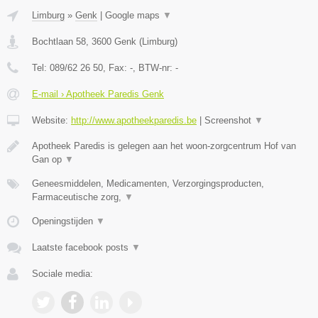
Limburg
»
Genk
|
Google maps
▼
Bochtlaan 58
,
3600
Genk
(
Limburg
)
Tel:
089/62 26 50
, Fax:
-
, BTW-nr:
-
E-mail › Apotheek Paredis Genk
Website:
http://www.apotheekparedis.be
|
Screenshot
▼
Apotheek Paredis is gelegen aan het woon-zorgcentrum Hof van
Gan op
▼
Geneesmiddelen, Medicamenten, Verzorgingsproducten,
Farmaceutische zorg,
▼
Openingstijden
▼
Laatste facebook posts
▼
Sociale media: