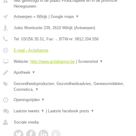
Niet gevestigd in de plaats Froidchapelle en in de provincie
Henegouwen.
Antwerpen
»
Wilrijk
|
Google maps
▼
Jules Moretuslei 239
,
2610
Wilrijk
(
Antwerpen
)
Tel:
03/256.35.51
, Fax:
-
, BTW-nr:
0812.204.556
E-mail › Actipharma
Website:
http://www.actipharma.be
|
Screenshot
▼
Apotheek
▼
Gezondheidsproducten, Gezondheidsadvies, Geneesmiddelen,
Cosmetica,
▼
Openingstijden
▼
Laatste tweets
▼
|
Laatste facebook posts
▼
Sociale media: