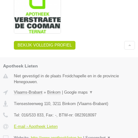
BEKIJK VOLLEDIG PROFIEL
Apotheek Lieten
Niet gevestigd in de plaats Froidchapelle en in de provincie
Henegouwen.
Vlaams-Brabant
»
Binkom
|
Google maps
▼
Tiensesteenweg 110
,
3211
Binkom
(
Vlaams-Brabant
)
Tel:
016/533 833
, Fax:
-
, BTW-nr:
0823918097
E-mail › Apotheek Lieten
Website:
http://www.apotheeklieten.be
|
Screenshot
▼