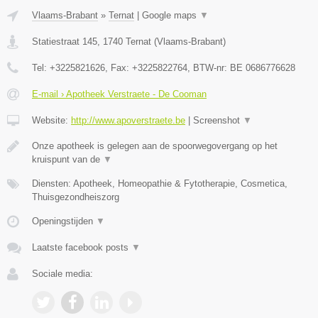
Vlaams-Brabant
»
Ternat
|
Google maps
▼
Statiestraat 145
,
1740
Ternat
(
Vlaams-Brabant
)
Tel:
+3225821626
, Fax:
+3225822764
, BTW-nr:
BE 0686776628
E-mail › Apotheek Verstraete - De Cooman
Website:
http://www.apoverstraete.be
|
Screenshot
▼
Onze apotheek is gelegen aan de spoorwegovergang op het
kruispunt van de
▼
Diensten: Apotheek, Homeopathie & Fytotherapie, Cosmetica,
Thuisgezondheiszorg
Openingstijden
▼
Laatste facebook posts
▼
Sociale media: