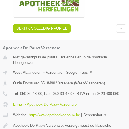
BEKIJK VOLLEDIG PROFIEL
Apotheek De Pauw Varsenare
Niet gevestigd in de plaats Erquennes en in de provincie
Henegouwen.
West-Vlaanderen
»
Varsenare
|
Google maps
▼
Oude Dorpsweg 85
,
8490
Varsenare
(
West-Vlaanderen
)
Tel:
050 39 43 88
, Fax:
050 39 47 97
, BTW-nr:
be 0429 480 960
E-mail › Apotheek De Pauw Varsenare
Website:
http://www.apotheekdepauw.be
|
Screenshot
▼
Apotheek De Pauw Varsenare, verzorgt naast de klassieke