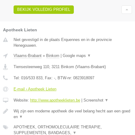
BEKIJK VOLLEDIG PROFIEL
Apotheek Lieten
Niet gevestigd in de plaats Erquennes en in de provincie
Henegouwen.
Vlaams-Brabant
»
Binkom
|
Google maps
▼
Tiensesteenweg 110
,
3211
Binkom
(
Vlaams-Brabant
)
Tel:
016/533 833
, Fax:
-
, BTW-nr:
0823918097
E-mail › Apotheek Lieten
Website:
http://www.apotheeklieten.be
|
Screenshot
▼
Wij zijn een moderne apotheek die veel belang hecht aan een goed
en
▼
APOTHEEK, ORTHOMOLECULAIRE THERAPIE,
SUPPLEMENTEN, BANDAGES,
▼