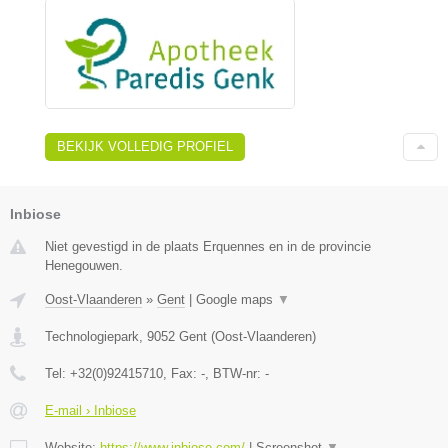
BEKIJK VOLLEDIG PROFIEL
Inbiose
Niet gevestigd in de plaats Erquennes en in de provincie
Henegouwen.
Oost-Vlaanderen
»
Gent
|
Google maps
▼
Technologiepark
,
9052
Gent
(
Oost-Vlaanderen
)
Tel:
+32(0)92415710
, Fax:
-
, BTW-nr:
-
E-mail › Inbiose
Website:
https://www.inbiose.com/
|
Screenshot
▼