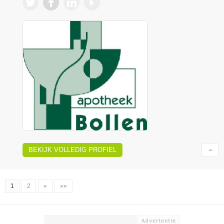
BEKIJK VOLLEDIG PROFIEL
1
2
»
»»