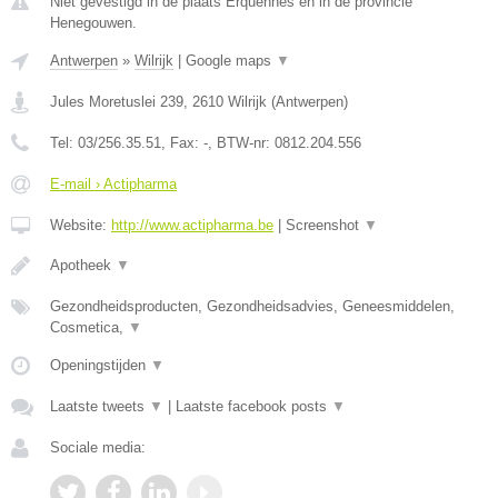
Niet gevestigd in de plaats Erquennes en in de provincie
Henegouwen.
Antwerpen
»
Wilrijk
|
Google maps
▼
Jules Moretuslei 239
,
2610
Wilrijk
(
Antwerpen
)
Tel:
03/256.35.51
, Fax:
-
, BTW-nr:
0812.204.556
E-mail › Actipharma
Website:
http://www.actipharma.be
|
Screenshot
▼
Apotheek
▼
Gezondheidsproducten, Gezondheidsadvies, Geneesmiddelen,
Cosmetica,
▼
Openingstijden
▼
Laatste tweets
▼
|
Laatste facebook posts
▼
Sociale media: