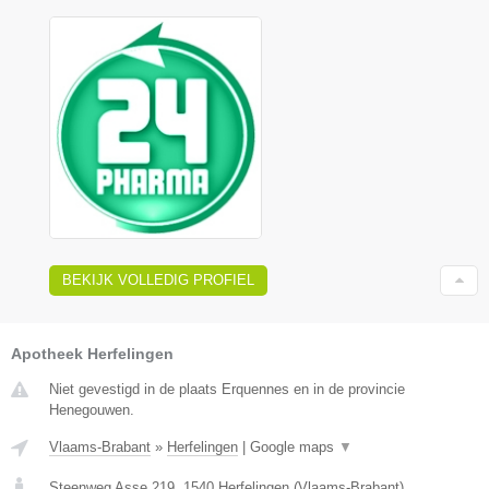
BEKIJK VOLLEDIG PROFIEL
Apotheek Herfelingen
Niet gevestigd in de plaats Erquennes en in de provincie
Henegouwen.
Vlaams-Brabant
»
Herfelingen
|
Google maps
▼
Steenweg Asse 219
,
1540
Herfelingen
(
Vlaams-Brabant
)