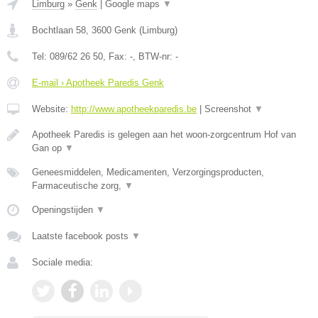
Limburg
»
Genk
|
Google maps
▼
Bochtlaan 58
,
3600
Genk
(
Limburg
)
Tel:
089/62 26 50
, Fax:
-
, BTW-nr:
-
E-mail › Apotheek Paredis Genk
Website:
http://www.apotheekparedis.be
|
Screenshot
▼
Apotheek Paredis is gelegen aan het woon-zorgcentrum Hof van
Gan op
▼
Geneesmiddelen, Medicamenten, Verzorgingsproducten,
Farmaceutische zorg,
▼
Openingstijden
▼
Laatste facebook posts
▼
Sociale media: