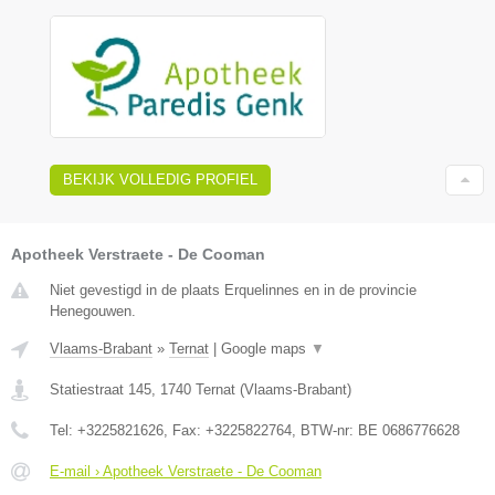
BEKIJK VOLLEDIG PROFIEL
Apotheek Verstraete - De Cooman
Niet gevestigd in de plaats Erquelinnes en in de provincie
Henegouwen.
Vlaams-Brabant
»
Ternat
|
Google maps
▼
Statiestraat 145
,
1740
Ternat
(
Vlaams-Brabant
)
Tel:
+3225821626
, Fax:
+3225822764
, BTW-nr:
BE 0686776628
E-mail › Apotheek Verstraete - De Cooman