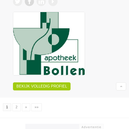
BEKIJK VOLLEDIG PROFIEL
1
2
»
»»