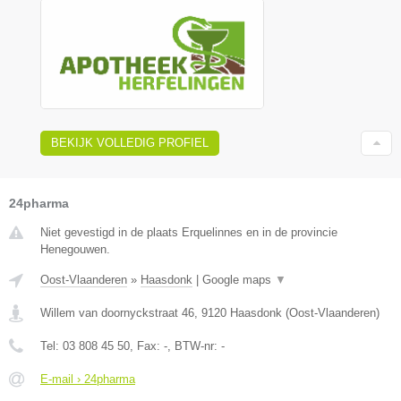
BEKIJK VOLLEDIG PROFIEL
24pharma
Niet gevestigd in de plaats Erquelinnes en in de provincie
Henegouwen.
Oost-Vlaanderen
»
Haasdonk
|
Google maps
▼
Willem van doornyckstraat 46
,
9120
Haasdonk
(
Oost-Vlaanderen
)
Tel:
03 808 45 50
, Fax:
-
, BTW-nr:
-
E-mail › 24pharma