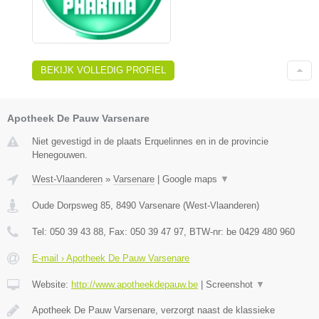
BEKIJK VOLLEDIG PROFIEL
Apotheek De Pauw Varsenare
Niet gevestigd in de plaats Erquelinnes en in de provincie
Henegouwen.
West-Vlaanderen
»
Varsenare
|
Google maps
▼
Oude Dorpsweg 85
,
8490
Varsenare
(
West-Vlaanderen
)
Tel:
050 39 43 88
, Fax:
050 39 47 97
, BTW-nr:
be 0429 480 960
E-mail › Apotheek De Pauw Varsenare
Website:
http://www.apotheekdepauw.be
|
Screenshot
▼
Apotheek De Pauw Varsenare, verzorgt naast de klassieke