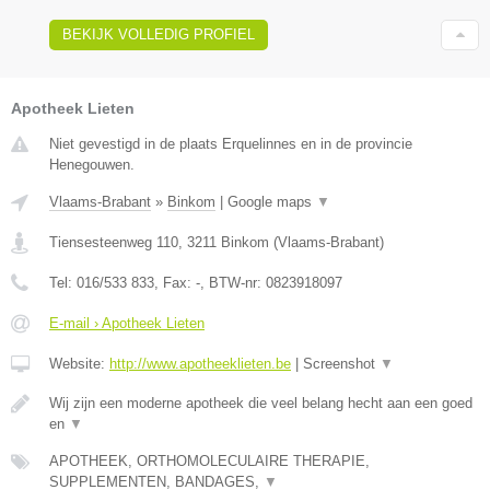
BEKIJK VOLLEDIG PROFIEL
Apotheek Lieten
Niet gevestigd in de plaats Erquelinnes en in de provincie
Henegouwen.
Vlaams-Brabant
»
Binkom
|
Google maps
▼
Tiensesteenweg 110
,
3211
Binkom
(
Vlaams-Brabant
)
Tel:
016/533 833
, Fax:
-
, BTW-nr:
0823918097
E-mail › Apotheek Lieten
Website:
http://www.apotheeklieten.be
|
Screenshot
▼
Wij zijn een moderne apotheek die veel belang hecht aan een goed
en
▼
APOTHEEK, ORTHOMOLECULAIRE THERAPIE,
SUPPLEMENTEN, BANDAGES,
▼