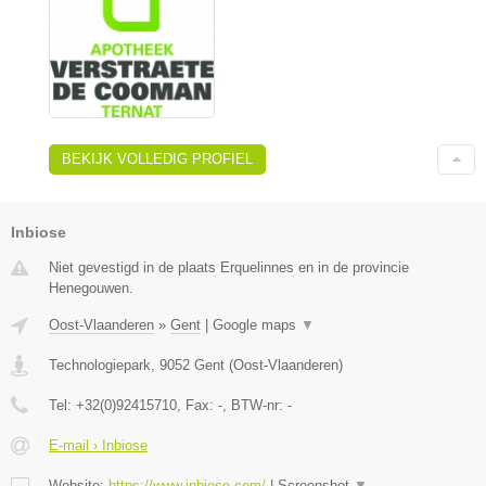
BEKIJK VOLLEDIG PROFIEL
Inbiose
Niet gevestigd in de plaats Erquelinnes en in de provincie
Henegouwen.
Oost-Vlaanderen
»
Gent
|
Google maps
▼
Technologiepark
,
9052
Gent
(
Oost-Vlaanderen
)
Tel:
+32(0)92415710
, Fax:
-
, BTW-nr:
-
E-mail › Inbiose
Website:
https://www.inbiose.com/
|
Screenshot
▼