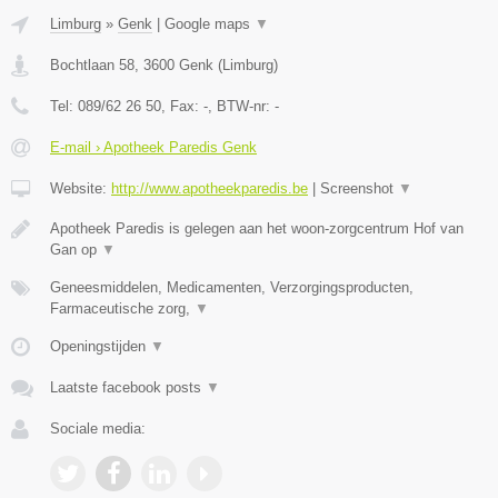
Limburg
»
Genk
|
Google maps
▼
Bochtlaan 58
,
3600
Genk
(
Limburg
)
Tel:
089/62 26 50
, Fax:
-
, BTW-nr:
-
E-mail › Apotheek Paredis Genk
Website:
http://www.apotheekparedis.be
|
Screenshot
▼
Apotheek Paredis is gelegen aan het woon-zorgcentrum Hof van
Gan op
▼
Geneesmiddelen, Medicamenten, Verzorgingsproducten,
Farmaceutische zorg,
▼
Openingstijden
▼
Laatste facebook posts
▼
Sociale media: