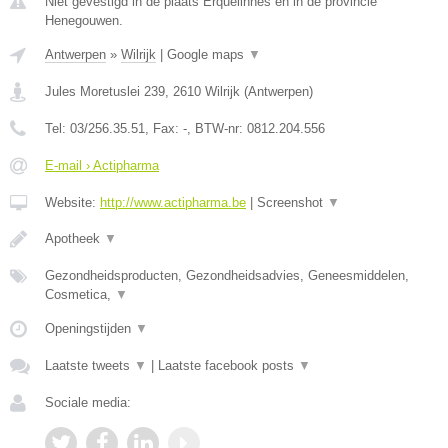
Niet gevestigd in de plaats Erquelinnes en in de provincie
Henegouwen.
Antwerpen
»
Wilrijk
|
Google maps
▼
Jules Moretuslei 239
,
2610
Wilrijk
(
Antwerpen
)
Tel:
03/256.35.51
, Fax:
-
, BTW-nr:
0812.204.556
E-mail › Actipharma
Website:
http://www.actipharma.be
|
Screenshot
▼
Apotheek
▼
Gezondheidsproducten, Gezondheidsadvies, Geneesmiddelen,
Cosmetica,
▼
Openingstijden
▼
Laatste tweets
▼
|
Laatste facebook posts
▼
Sociale media: