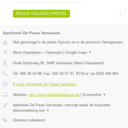
BEKIJK VOLLEDIG PROFIEL
Apotheek De Pauw Varsenare
Niet gevestigd in de plaats Epinois en in de provincie Henegouwen.
West-Vlaanderen
»
Varsenare
|
Google maps
▼
Oude Dorpsweg 85
,
8490
Varsenare
(
West-Vlaanderen
)
Tel:
050 39 43 88
, Fax:
050 39 47 97
, BTW-nr:
be 0429 480 960
E-mail › Apotheek De Pauw Varsenare
Website:
http://www.apotheekdepauw.be
|
Screenshot
▼
Apotheek De Pauw Varsenare, verzorgt naast de klassieke
dienstverlening ook
▼
Diensten onbekend