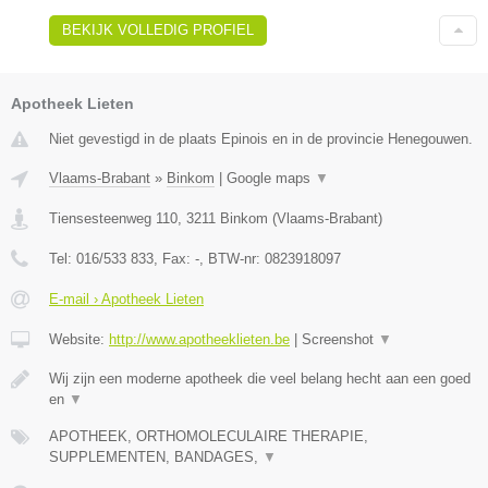
BEKIJK VOLLEDIG PROFIEL
Apotheek Lieten
Niet gevestigd in de plaats Epinois en in de provincie Henegouwen.
Vlaams-Brabant
»
Binkom
|
Google maps
▼
Tiensesteenweg 110
,
3211
Binkom
(
Vlaams-Brabant
)
Tel:
016/533 833
, Fax:
-
, BTW-nr:
0823918097
E-mail › Apotheek Lieten
Website:
http://www.apotheeklieten.be
|
Screenshot
▼
Wij zijn een moderne apotheek die veel belang hecht aan een goed
en
▼
APOTHEEK, ORTHOMOLECULAIRE THERAPIE,
SUPPLEMENTEN, BANDAGES,
▼