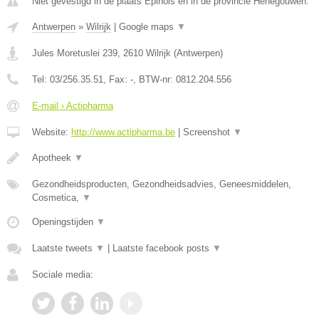
Niet gevestigd in de plaats Epinois en in de provincie Henegouwen.
Antwerpen
»
Wilrijk
|
Google maps
▼
Jules Moretuslei 239
,
2610
Wilrijk
(
Antwerpen
)
Tel:
03/256.35.51
, Fax:
-
, BTW-nr:
0812.204.556
E-mail › Actipharma
Website:
http://www.actipharma.be
|
Screenshot
▼
Apotheek
▼
Gezondheidsproducten, Gezondheidsadvies, Geneesmiddelen,
Cosmetica,
▼
Openingstijden
▼
Laatste tweets
▼
|
Laatste facebook posts
▼
Sociale media: