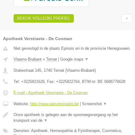
BEKIJK VOLLEDIG PROFIEL
Apotheek Verstraete - De Cooman
Niet gevestigd in de plaats Epinois en in de provincie Henegouwen.
Vlaams-Brabant
»
Ternat
|
Google maps
▼
Statiestraat 145
,
1740
Ternat
(
Vlaams-Brabant
)
Tel:
+3225821626
, Fax:
+3225822764
, BTW-nr:
BE 0686776628
E-mail › Apotheek Verstraete - De Cooman
Website:
http://www.apoverstraete.be
|
Screenshot
▼
Onze apotheek is gelegen aan de spoorwegovergang op het
kruispunt van de
▼
Diensten: Apotheek, Homeopathie & Fytotherapie, Cosmetica,