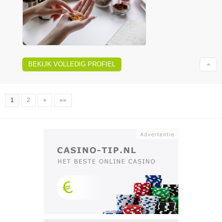
BEKIJK VOLLEDIG PROFIEL
1
2
»
»»