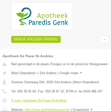
BEKIJK VOLLEDIG PROFIEL
Apotheek De Pauw St-Andries
Niet gevestigd in de plaats Elouges en in de provincie Henegouwen.
West-Vlaanderen
»
Sint Andries
|
Google maps
▼
Gistelse Steenweg 504
,
8200
Sint Andries
(
West-Vlaanderen
)
Tel:
050 38 92 60
, Fax:
050 38 97 32
, BTW-nr:
be 0418 488 187
E-mail › Apotheek De Pauw St-Andries
Website:
http://www.apotheekdepauw.be/
|
Screenshot
▼