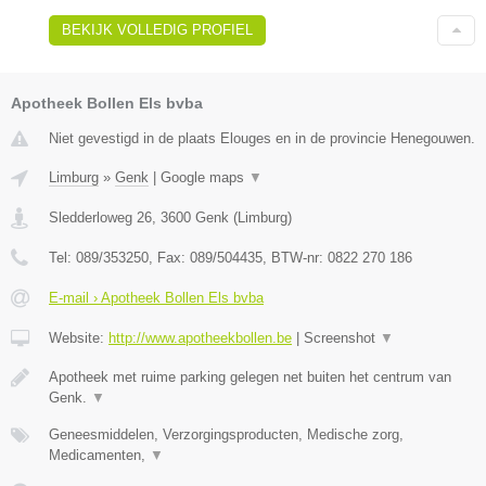
BEKIJK VOLLEDIG PROFIEL
Apotheek Bollen Els bvba
Niet gevestigd in de plaats Elouges en in de provincie Henegouwen.
Limburg
»
Genk
|
Google maps
▼
Sledderloweg 26
,
3600
Genk
(
Limburg
)
Tel:
089/353250
, Fax:
089/504435
, BTW-nr:
0822 270 186
E-mail › Apotheek Bollen Els bvba
Website:
http://www.apotheekbollen.be
|
Screenshot
▼
Apotheek met ruime parking gelegen net buiten het centrum van
Genk.
▼
Geneesmiddelen, Verzorgingsproducten, Medische zorg,
Medicamenten,
▼