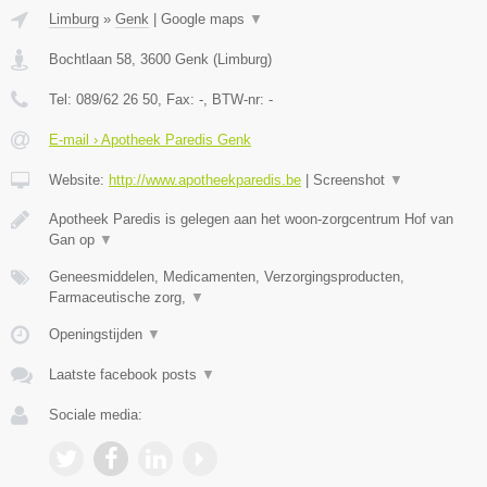
Limburg
»
Genk
|
Google maps
▼
Bochtlaan 58
,
3600
Genk
(
Limburg
)
Tel:
089/62 26 50
, Fax:
-
, BTW-nr:
-
E-mail › Apotheek Paredis Genk
Website:
http://www.apotheekparedis.be
|
Screenshot
▼
Apotheek Paredis is gelegen aan het woon-zorgcentrum Hof van
Gan op
▼
Geneesmiddelen, Medicamenten, Verzorgingsproducten,
Farmaceutische zorg,
▼
Openingstijden
▼
Laatste facebook posts
▼
Sociale media: