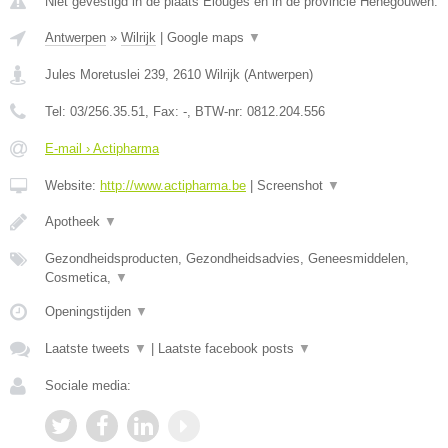
Niet gevestigd in de plaats Elouges en in de provincie Henegouwen.
Antwerpen
»
Wilrijk
|
Google maps
▼
Jules Moretuslei 239
,
2610
Wilrijk
(
Antwerpen
)
Tel:
03/256.35.51
, Fax:
-
, BTW-nr:
0812.204.556
E-mail › Actipharma
Website:
http://www.actipharma.be
|
Screenshot
▼
Apotheek
▼
Gezondheidsproducten, Gezondheidsadvies, Geneesmiddelen,
Cosmetica,
▼
Openingstijden
▼
Laatste tweets
▼
|
Laatste facebook posts
▼
Sociale media: