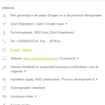
Inbiose
Niet gevestigd in de plaats Elouges en in de provincie Henegouwen.
Oost-Vlaanderen
»
Gent
|
Google maps
▼
Technologiepark
,
9052
Gent
(
Oost-Vlaanderen
)
Tel:
+32(0)92415710
, Fax:
-
, BTW-nr:
-
E-mail › Inbiose
Website:
https://www.inbiose.com/
|
Screenshot
▼
Inbiose ontwikkelt en produceert bioactieve koolhydraten voor de
volgende
▼
Ingredient supply, R&D collaboration, Process development &
▼
Openingstijden onbekend
Introductie video
▼