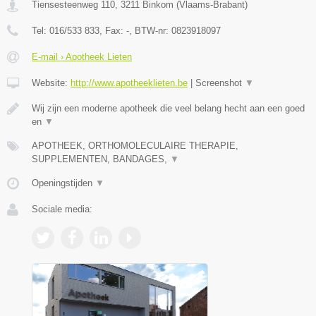
Tiensesteenweg 110
,
3211
Binkom
(
Vlaams-Brabant
)
Tel:
016/533 833
, Fax:
-
, BTW-nr:
0823918097
E-mail › Apotheek Lieten
Website:
http://www.apotheeklieten.be
|
Screenshot
▼
Wij zijn een moderne apotheek die veel belang hecht aan een goed
en
▼
APOTHEEK, ORTHOMOLECULAIRE THERAPIE,
SUPPLEMENTEN, BANDAGES,
▼
Openingstijden
▼
Sociale media: