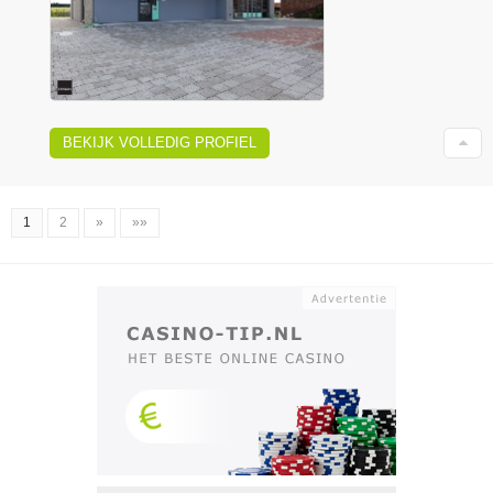
BEKIJK VOLLEDIG PROFIEL
1
2
»
»»