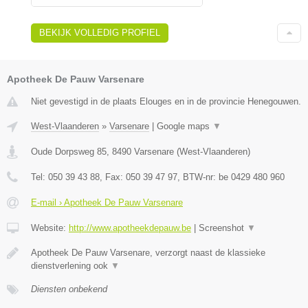
BEKIJK VOLLEDIG PROFIEL
Apotheek De Pauw Varsenare
Niet gevestigd in de plaats Elouges en in de provincie Henegouwen.
West-Vlaanderen
»
Varsenare
|
Google maps
▼
Oude Dorpsweg 85
,
8490
Varsenare
(
West-Vlaanderen
)
Tel:
050 39 43 88
, Fax:
050 39 47 97
, BTW-nr:
be 0429 480 960
E-mail › Apotheek De Pauw Varsenare
Website:
http://www.apotheekdepauw.be
|
Screenshot
▼
Apotheek De Pauw Varsenare, verzorgt naast de klassieke
dienstverlening ook
▼
Diensten onbekend