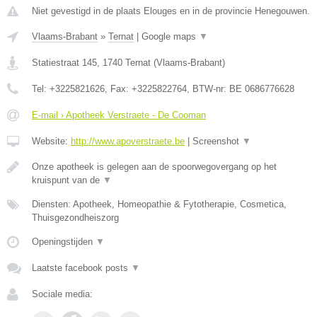
Niet gevestigd in de plaats Elouges en in de provincie Henegouwen.
Vlaams-Brabant
»
Ternat
|
Google maps
▼
Statiestraat 145
,
1740
Ternat
(
Vlaams-Brabant
)
Tel:
+3225821626
, Fax:
+3225822764
, BTW-nr:
BE 0686776628
E-mail › Apotheek Verstraete - De Cooman
Website:
http://www.apoverstraete.be
|
Screenshot
▼
Onze apotheek is gelegen aan de spoorwegovergang op het
kruispunt van de
▼
Diensten: Apotheek, Homeopathie & Fytotherapie, Cosmetica,
Thuisgezondheiszorg
Openingstijden
▼
Laatste facebook posts
▼
Sociale media: