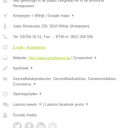
Niet gevestigd in de plaats Dergneau en in de provincie
Henegouwen.
Antwerpen
»
Wilrijk
|
Google maps
▼
Jules Moretuslei 239
,
2610
Wilrijk
(
Antwerpen
)
Tel:
03/256.35.51
, Fax:
-
, BTW-nr:
0812.204.556
E-mail › Actipharma
Website:
http://www.actipharma.be
|
Screenshot
▼
Apotheek
▼
Gezondheidsproducten, Gezondheidsadvies, Geneesmiddelen,
Cosmetica,
▼
Openingstijden
▼
Laatste tweets
▼
|
Laatste facebook posts
▼
Sociale media: