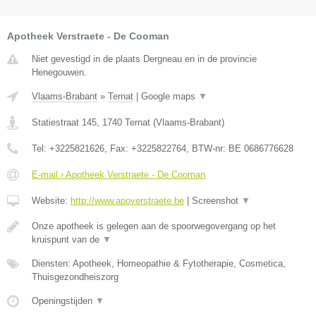
Apotheek Verstraete - De Cooman
Niet gevestigd in de plaats Dergneau en in de provincie
Henegouwen.
Vlaams-Brabant
»
Ternat
|
Google maps
▼
Statiestraat 145
,
1740
Ternat
(
Vlaams-Brabant
)
Tel:
+3225821626
, Fax:
+3225822764
, BTW-nr:
BE 0686776628
E-mail › Apotheek Verstraete - De Cooman
Website:
http://www.apoverstraete.be
|
Screenshot
▼
Onze apotheek is gelegen aan de spoorwegovergang op het
kruispunt van de
▼
Diensten: Apotheek, Homeopathie & Fytotherapie, Cosmetica,
Thuisgezondheiszorg
Openingstijden
▼