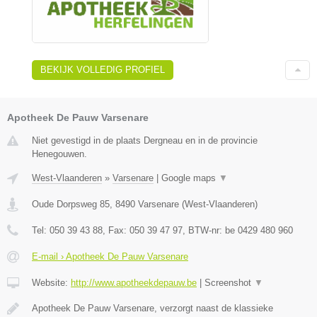
BEKIJK VOLLEDIG PROFIEL
Apotheek De Pauw Varsenare
Niet gevestigd in de plaats Dergneau en in de provincie
Henegouwen.
West-Vlaanderen
»
Varsenare
|
Google maps
▼
Oude Dorpsweg 85
,
8490
Varsenare
(
West-Vlaanderen
)
Tel:
050 39 43 88
, Fax:
050 39 47 97
, BTW-nr:
be 0429 480 960
E-mail › Apotheek De Pauw Varsenare
Website:
http://www.apotheekdepauw.be
|
Screenshot
▼
Apotheek De Pauw Varsenare, verzorgt naast de klassieke