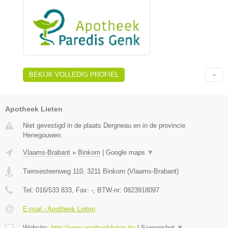
BEKIJK VOLLEDIG PROFIEL
Apotheek Lieten
Niet gevestigd in de plaats Dergneau en in de provincie
Henegouwen.
Vlaams-Brabant
»
Binkom
|
Google maps
▼
Tiensesteenweg 110
,
3211
Binkom
(
Vlaams-Brabant
)
Tel:
016/533 833
, Fax:
-
, BTW-nr:
0823918097
E-mail › Apotheek Lieten
Website:
http://www.apotheeklieten.be
|
Screenshot
▼