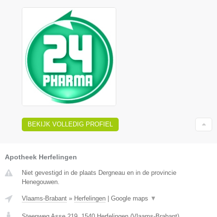
BEKIJK VOLLEDIG PROFIEL
Apotheek Herfelingen
Niet gevestigd in de plaats Dergneau en in de provincie
Henegouwen.
Vlaams-Brabant
»
Herfelingen
|
Google maps
▼
Steenweg Asse 219
,
1540
Herfelingen
(
Vlaams-Brabant
)