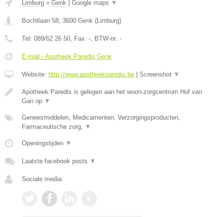
Limburg
»
Genk
|
Google maps
▼
Bochtlaan 58
,
3600
Genk
(
Limburg
)
Tel:
089/62 26 50
, Fax:
-
, BTW-nr:
-
E-mail › Apotheek Paredis Genk
Website:
http://www.apotheekparedis.be
|
Screenshot
▼
Apotheek Paredis is gelegen aan het woon-zorgcentrum Hof van
Gan op
▼
Geneesmiddelen, Medicamenten, Verzorgingsproducten,
Farmaceutische zorg,
▼
Openingstijden
▼
Laatste facebook posts
▼
Sociale media: