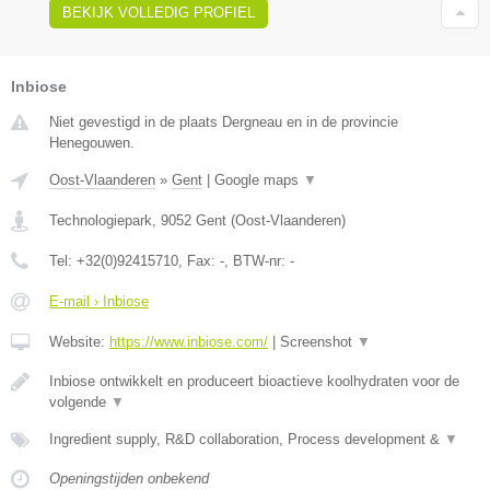
BEKIJK VOLLEDIG PROFIEL
Inbiose
Niet gevestigd in de plaats Dergneau en in de provincie
Henegouwen.
Oost-Vlaanderen
»
Gent
|
Google maps
▼
Technologiepark
,
9052
Gent
(
Oost-Vlaanderen
)
Tel:
+32(0)92415710
, Fax:
-
, BTW-nr:
-
E-mail › Inbiose
Website:
https://www.inbiose.com/
|
Screenshot
▼
Inbiose ontwikkelt en produceert bioactieve koolhydraten voor de
volgende
▼
Ingredient supply, R&D collaboration, Process development &
▼
Openingstijden onbekend