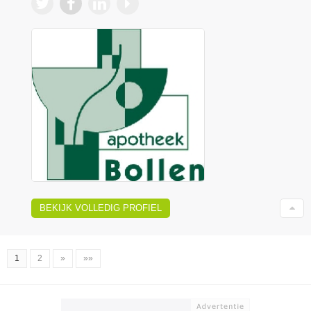
BEKIJK VOLLEDIG PROFIEL
1
2
»
»»