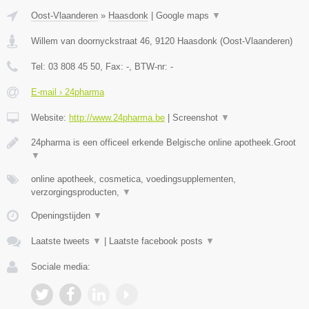
Oost-Vlaanderen
»
Haasdonk
|
Google maps
▼
Willem van doornyckstraat 46
,
9120
Haasdonk
(
Oost-Vlaanderen
)
Tel:
03 808 45 50
, Fax:
-
, BTW-nr:
-
E-mail › 24pharma
Website:
http://www.24pharma.be
|
Screenshot
▼
24pharma is een officeel erkende Belgische online apotheek.Groot
▼
online apotheek, cosmetica, voedingsupplementen,
verzorgingsproducten,
▼
Openingstijden
▼
Laatste tweets
▼
|
Laatste facebook posts
▼
Sociale media: