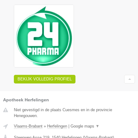
BEKIJK VOLLEDIG PROFIEL
Apotheek Herfelingen
Niet gevestigd in de plaats Cuesmes en in de provincie
Henegouwen.
Vlaams-Brabant
»
Herfelingen
|
Google maps
▼
Steenweg Asse 219
,
1540
Herfelingen
(
Vlaams-Brabant
)