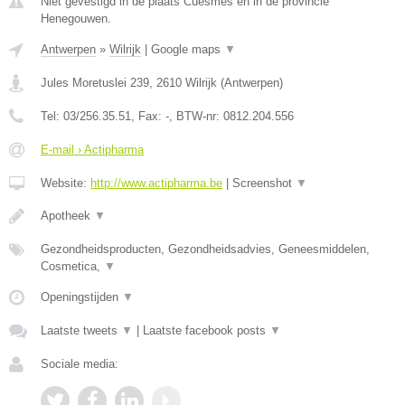
Niet gevestigd in de plaats Cuesmes en in de provincie
Henegouwen.
Antwerpen
»
Wilrijk
|
Google maps
▼
Jules Moretuslei 239
,
2610
Wilrijk
(
Antwerpen
)
Tel:
03/256.35.51
, Fax:
-
, BTW-nr:
0812.204.556
E-mail › Actipharma
Website:
http://www.actipharma.be
|
Screenshot
▼
Apotheek
▼
Gezondheidsproducten, Gezondheidsadvies, Geneesmiddelen,
Cosmetica,
▼
Openingstijden
▼
Laatste tweets
▼
|
Laatste facebook posts
▼
Sociale media: