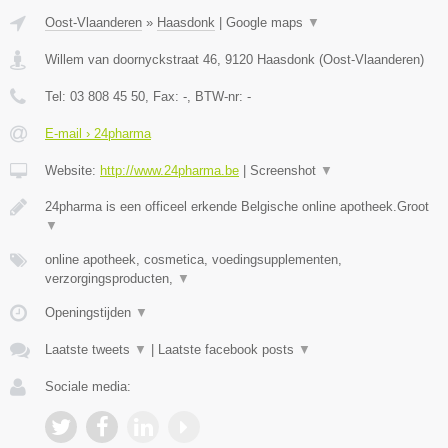
Oost-Vlaanderen
»
Haasdonk
|
Google maps
▼
Willem van doornyckstraat 46
,
9120
Haasdonk
(
Oost-Vlaanderen
)
Tel:
03 808 45 50
, Fax:
-
, BTW-nr:
-
E-mail › 24pharma
Website:
http://www.24pharma.be
|
Screenshot
▼
24pharma is een officeel erkende Belgische online apotheek.Groot
▼
online apotheek, cosmetica, voedingsupplementen,
verzorgingsproducten,
▼
Openingstijden
▼
Laatste tweets
▼
|
Laatste facebook posts
▼
Sociale media: