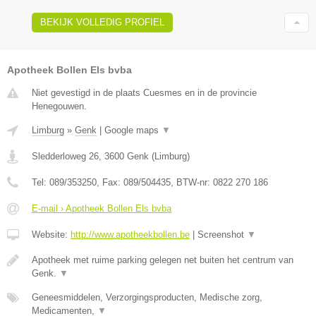
BEKIJK VOLLEDIG PROFIEL
Apotheek Bollen Els bvba
Niet gevestigd in de plaats Cuesmes en in de provincie
Henegouwen.
Limburg
»
Genk
|
Google maps
▼
Sledderloweg 26
,
3600
Genk
(
Limburg
)
Tel:
089/353250
, Fax:
089/504435
, BTW-nr:
0822 270 186
E-mail › Apotheek Bollen Els bvba
Website:
http://www.apotheekbollen.be
|
Screenshot
▼
Apotheek met ruime parking gelegen net buiten het centrum van
Genk.
▼
Geneesmiddelen, Verzorgingsproducten, Medische zorg,
Medicamenten,
▼