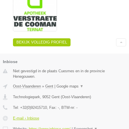
BEKIJK VOLLEDIG PROFIEL
Inbiose
Niet gevestigd in de plaats Cuesmes en in de provincie
Henegouwen.
Oost-Vlaanderen
»
Gent
|
Google maps
▼
Technologiepark
,
9052
Gent
(
Oost-Vlaanderen
)
Tel:
+32(0)92415710
, Fax:
-
, BTW-nr:
-
E-mail › Inbiose
Website:
https://www.inbiose.com/
|
Screenshot
▼