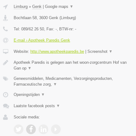
Limburg
»
Genk
|
Google maps
▼
Bochtlaan 58
,
3600
Genk
(
Limburg
)
Tel:
089/62 26 50
, Fax:
-
, BTW-nr:
-
E-mail › Apotheek Paredis Genk
Website:
http://www.apotheekparedis.be
|
Screenshot
▼
Apotheek Paredis is gelegen aan het woon-zorgcentrum Hof van
Gan op
▼
Geneesmiddelen, Medicamenten, Verzorgingsproducten,
Farmaceutische zorg,
▼
Openingstijden
▼
Laatste facebook posts
▼
Sociale media: