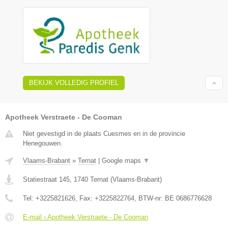
BEKIJK VOLLEDIG PROFIEL
Apotheek Verstraete - De Cooman
Niet gevestigd in de plaats Cuesmes en in de provincie
Henegouwen.
Vlaams-Brabant
»
Ternat
|
Google maps
▼
Statiestraat 145
,
1740
Ternat
(
Vlaams-Brabant
)
Tel:
+3225821626
, Fax:
+3225822764
, BTW-nr:
BE 0686776628
E-mail › Apotheek Verstraete - De Cooman