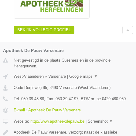
BEKIJK VOLLEDIG PROFIEL
Apotheek De Pauw Varsenare
Niet gevestigd in de plaats Cuesmes en in de provincie
Henegouwen.
West-Vlaanderen
»
Varsenare
|
Google maps
▼
Oude Dorpsweg 85
,
8490
Varsenare
(
West-Vlaanderen
)
Tel:
050 39 43 88
, Fax:
050 39 47 97
, BTW-nr:
be 0429 480 960
E-mail › Apotheek De Pauw Varsenare
Website:
http://www.apotheekdepauw.be
|
Screenshot
▼
Apotheek De Pauw Varsenare, verzorgt naast de klassieke