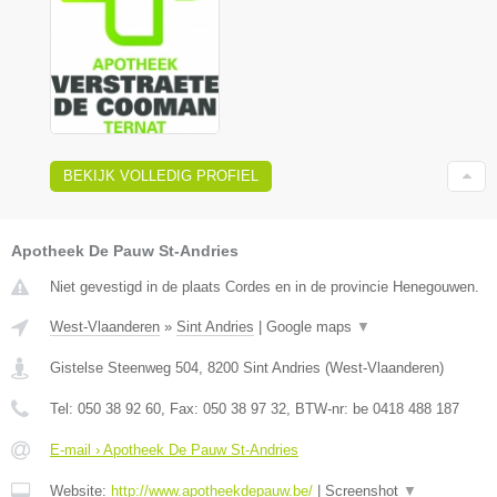
BEKIJK VOLLEDIG PROFIEL
Apotheek De Pauw St-Andries
Niet gevestigd in de plaats Cordes en in de provincie Henegouwen.
West-Vlaanderen
»
Sint Andries
|
Google maps
▼
Gistelse Steenweg 504
,
8200
Sint Andries
(
West-Vlaanderen
)
Tel:
050 38 92 60
, Fax:
050 38 97 32
, BTW-nr:
be 0418 488 187
E-mail › Apotheek De Pauw St-Andries
Website:
http://www.apotheekdepauw.be/
|
Screenshot
▼