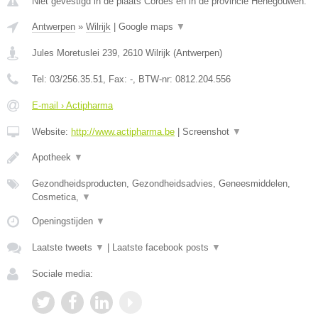
Niet gevestigd in de plaats Cordes en in de provincie Henegouwen.
Antwerpen
»
Wilrijk
|
Google maps
▼
Jules Moretuslei 239
,
2610
Wilrijk
(
Antwerpen
)
Tel:
03/256.35.51
, Fax:
-
, BTW-nr:
0812.204.556
E-mail › Actipharma
Website:
http://www.actipharma.be
|
Screenshot
▼
Apotheek
▼
Gezondheidsproducten, Gezondheidsadvies, Geneesmiddelen,
Cosmetica,
▼
Openingstijden
▼
Laatste tweets
▼
|
Laatste facebook posts
▼
Sociale media: