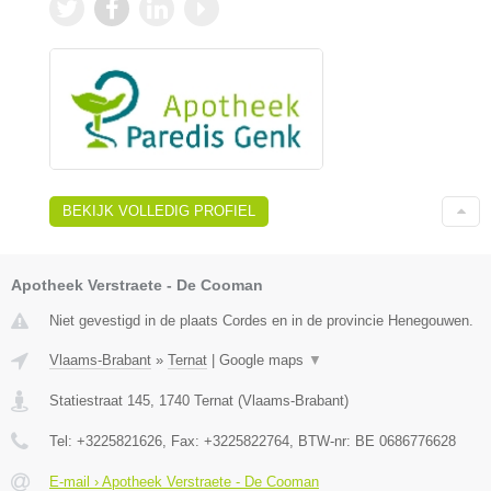
BEKIJK VOLLEDIG PROFIEL
Apotheek Verstraete - De Cooman
Niet gevestigd in de plaats Cordes en in de provincie Henegouwen.
Vlaams-Brabant
»
Ternat
|
Google maps
▼
Statiestraat 145
,
1740
Ternat
(
Vlaams-Brabant
)
Tel:
+3225821626
, Fax:
+3225822764
, BTW-nr:
BE 0686776628
E-mail › Apotheek Verstraete - De Cooman