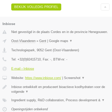
BEKIJK VOLLEDIG PROFIEL
Inbiose
Niet gevestigd in de plaats Cordes en in de provincie Henegouwen.
Oost-Vlaanderen
»
Gent
|
Google maps
▼
Technologiepark
,
9052
Gent
(
Oost-Vlaanderen
)
Tel:
+32(0)92415710
, Fax:
-
, BTW-nr:
-
E-mail › Inbiose
Website:
https://www.inbiose.com/
|
Screenshot
▼
Inbiose ontwikkelt en produceert bioactieve koolhydraten voor de
volgende
▼
Ingredient supply, R&D collaboration, Process development &
▼
Openingstijden onbekend