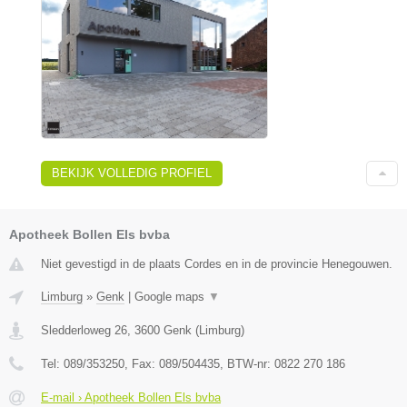
BEKIJK VOLLEDIG PROFIEL
Apotheek Bollen Els bvba
Niet gevestigd in de plaats Cordes en in de provincie Henegouwen.
Limburg
»
Genk
|
Google maps
▼
Sledderloweg 26
,
3600
Genk
(
Limburg
)
Tel:
089/353250
, Fax:
089/504435
, BTW-nr:
0822 270 186
E-mail › Apotheek Bollen Els bvba