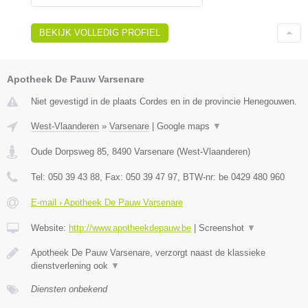
BEKIJK VOLLEDIG PROFIEL
Apotheek De Pauw Varsenare
Niet gevestigd in de plaats Cordes en in de provincie Henegouwen.
West-Vlaanderen
»
Varsenare
|
Google maps
▼
Oude Dorpsweg 85
,
8490
Varsenare
(
West-Vlaanderen
)
Tel:
050 39 43 88
, Fax:
050 39 47 97
, BTW-nr:
be 0429 480 960
E-mail › Apotheek De Pauw Varsenare
Website:
http://www.apotheekdepauw.be
|
Screenshot
▼
Apotheek De Pauw Varsenare, verzorgt naast de klassieke
dienstverlening ook
▼
Diensten onbekend