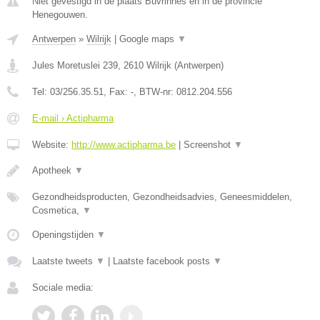
Niet gevestigd in de plaats Buvrinnes en in de provincie
Henegouwen.
Antwerpen
»
Wilrijk
|
Google maps
▼
Jules Moretuslei 239
,
2610
Wilrijk
(
Antwerpen
)
Tel:
03/256.35.51
, Fax:
-
, BTW-nr:
0812.204.556
E-mail › Actipharma
Website:
http://www.actipharma.be
|
Screenshot
▼
Apotheek
▼
Gezondheidsproducten, Gezondheidsadvies, Geneesmiddelen,
Cosmetica,
▼
Openingstijden
▼
Laatste tweets
▼
|
Laatste facebook posts
▼
Sociale media: