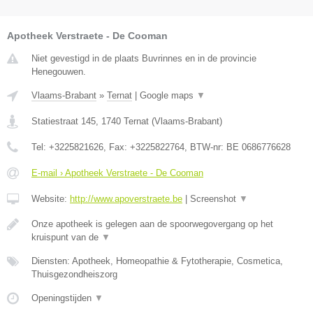
Apotheek Verstraete - De Cooman
Niet gevestigd in de plaats Buvrinnes en in de provincie
Henegouwen.
Vlaams-Brabant
»
Ternat
|
Google maps
▼
Statiestraat 145
,
1740
Ternat
(
Vlaams-Brabant
)
Tel:
+3225821626
, Fax:
+3225822764
, BTW-nr:
BE 0686776628
E-mail › Apotheek Verstraete - De Cooman
Website:
http://www.apoverstraete.be
|
Screenshot
▼
Onze apotheek is gelegen aan de spoorwegovergang op het
kruispunt van de
▼
Diensten: Apotheek, Homeopathie & Fytotherapie, Cosmetica,
Thuisgezondheiszorg
Openingstijden
▼