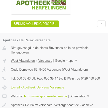
BEKIJK VOLLEDIG PROFIEL
Apotheek De Pauw Varsenare
Niet gevestigd in de plaats Buvrinnes en in de provincie
Henegouwen.
West-Vlaanderen
»
Varsenare
|
Google maps
▼
Oude Dorpsweg 85
,
8490
Varsenare
(
West-Vlaanderen
)
Tel:
050 39 43 88
, Fax:
050 39 47 97
, BTW-nr:
be 0429 480 960
E-mail › Apotheek De Pauw Varsenare
Website:
http://www.apotheekdepauw.be
|
Screenshot
▼
Apotheek De Pauw Varsenare, verzorgt naast de klassieke