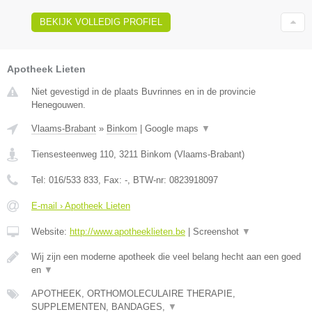
BEKIJK VOLLEDIG PROFIEL
Apotheek Lieten
Niet gevestigd in de plaats Buvrinnes en in de provincie
Henegouwen.
Vlaams-Brabant
»
Binkom
|
Google maps
▼
Tiensesteenweg 110
,
3211
Binkom
(
Vlaams-Brabant
)
Tel:
016/533 833
, Fax:
-
, BTW-nr:
0823918097
E-mail › Apotheek Lieten
Website:
http://www.apotheeklieten.be
|
Screenshot
▼
Wij zijn een moderne apotheek die veel belang hecht aan een goed
en
▼
APOTHEEK, ORTHOMOLECULAIRE THERAPIE,
SUPPLEMENTEN, BANDAGES,
▼