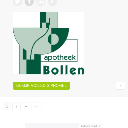
BEKIJK VOLLEDIG PROFIEL
1
2
»
»»