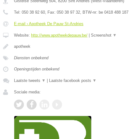
Gistelse Steenweg 504
,
8200
Sint Andries
(
West-Vlaanderen
)
Tel:
050 38 92 60
, Fax:
050 38 97 32
, BTW-nr:
be 0418 488 187
E-mail › Apotheek De Pauw St-Andries
Website:
http://www.apotheekdepauw.be/
|
Screenshot
▼
apotheek
Diensten onbekend
Openingstijden onbekend
Laatste tweets
▼
|
Laatste facebook posts
▼
Sociale media: