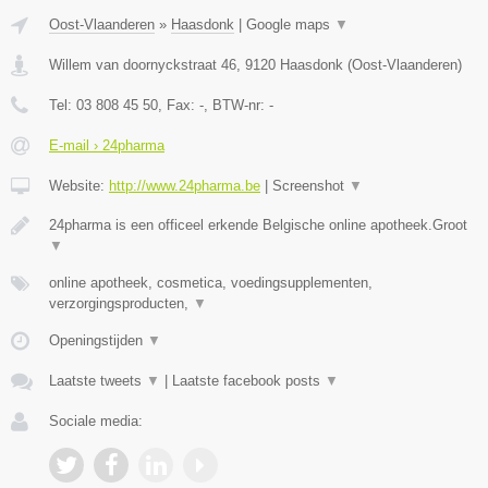
Oost-Vlaanderen
»
Haasdonk
|
Google maps
▼
Willem van doornyckstraat 46
,
9120
Haasdonk
(
Oost-Vlaanderen
)
Tel:
03 808 45 50
, Fax:
-
, BTW-nr:
-
E-mail › 24pharma
Website:
http://www.24pharma.be
|
Screenshot
▼
24pharma is een officeel erkende Belgische online apotheek.Groot
▼
online apotheek, cosmetica, voedingsupplementen,
verzorgingsproducten,
▼
Openingstijden
▼
Laatste tweets
▼
|
Laatste facebook posts
▼
Sociale media: