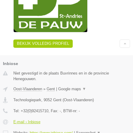
BEKIJK VOLLEDIG PROFIEL
Inbiose
Niet gevestigd in de plaats Buvrinnes en in de provincie
Henegouwen.
Oost-Vlaanderen
»
Gent
|
Google maps
▼
Technologiepark
,
9052
Gent
(
Oost-Vlaanderen
)
Tel:
+32(0)92415710
, Fax:
-
, BTW-nr:
-
E-mail › Inbiose
Website:
https://www.inbiose.com/
|
Screenshot
▼