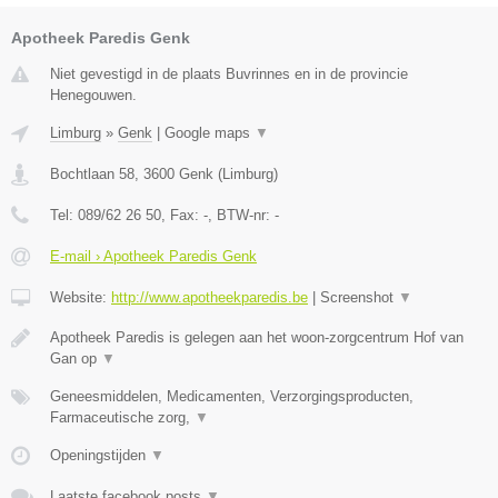
Apotheek Paredis Genk
Niet gevestigd in de plaats Buvrinnes en in de provincie
Henegouwen.
Limburg
»
Genk
|
Google maps
▼
Bochtlaan 58
,
3600
Genk
(
Limburg
)
Tel:
089/62 26 50
, Fax:
-
, BTW-nr:
-
E-mail › Apotheek Paredis Genk
Website:
http://www.apotheekparedis.be
|
Screenshot
▼
Apotheek Paredis is gelegen aan het woon-zorgcentrum Hof van
Gan op
▼
Geneesmiddelen, Medicamenten, Verzorgingsproducten,
Farmaceutische zorg,
▼
Openingstijden
▼
Laatste facebook posts
▼