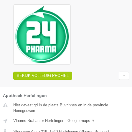
BEKIJK VOLLEDIG PROFIEL
Apotheek Herfelingen
Niet gevestigd in de plaats Buvrinnes en in de provincie
Henegouwen.
Vlaams-Brabant
»
Herfelingen
|
Google maps
▼
Steenweg Asse 219
,
1540
Herfelingen
(
Vlaams-Brabant
)