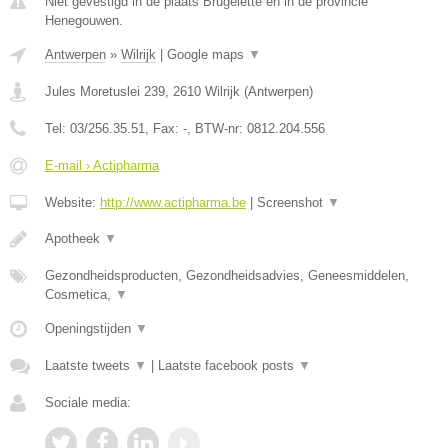
Niet gevestigd in de plaats Brugelette en in de provincie
Henegouwen.
Antwerpen
»
Wilrijk
|
Google maps
▼
Jules Moretuslei 239
,
2610
Wilrijk
(
Antwerpen
)
Tel:
03/256.35.51
, Fax:
-
, BTW-nr:
0812.204.556
E-mail › Actipharma
Website:
http://www.actipharma.be
|
Screenshot
▼
Apotheek
▼
Gezondheidsproducten, Gezondheidsadvies, Geneesmiddelen,
Cosmetica,
▼
Openingstijden
▼
Laatste tweets
▼
|
Laatste facebook posts
▼
Sociale media: