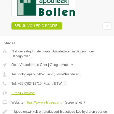
BEKIJK VOLLEDIG PROFIEL
Inbiose
Niet gevestigd in de plaats Brugelette en in de provincie
Henegouwen.
Oost-Vlaanderen
»
Gent
|
Google maps
▼
Technologiepark
,
9052
Gent
(
Oost-Vlaanderen
)
Tel:
+32(0)92415710
, Fax:
-
, BTW-nr:
-
E-mail › Inbiose
Website:
https://www.inbiose.com/
|
Screenshot
▼
Inbiose ontwikkelt en produceert bioactieve koolhydraten voor de