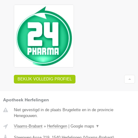
BEKIJK VOLLEDIG PROFIEL
Apotheek Herfelingen
Niet gevestigd in de plaats Brugelette en in de provincie
Henegouwen.
Vlaams-Brabant
»
Herfelingen
|
Google maps
▼
Steenweg Asse 219
,
1540
Herfelingen
(
Vlaams-Brabant
)