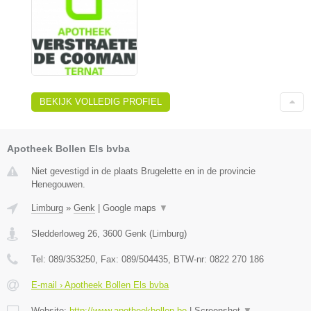
BEKIJK VOLLEDIG PROFIEL
Apotheek Bollen Els bvba
Niet gevestigd in de plaats Brugelette en in de provincie
Henegouwen.
Limburg
»
Genk
|
Google maps
▼
Sledderloweg 26
,
3600
Genk
(
Limburg
)
Tel:
089/353250
, Fax:
089/504435
, BTW-nr:
0822 270 186
E-mail › Apotheek Bollen Els bvba
Website:
http://www.apotheekbollen.be
|
Screenshot
▼