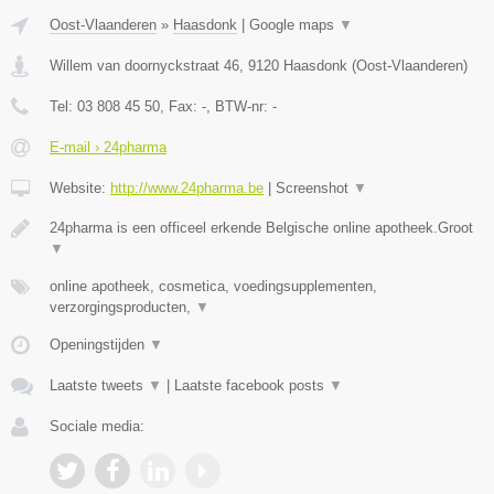
Oost-Vlaanderen
»
Haasdonk
|
Google maps
▼
Willem van doornyckstraat 46
,
9120
Haasdonk
(
Oost-Vlaanderen
)
Tel:
03 808 45 50
, Fax:
-
, BTW-nr:
-
E-mail › 24pharma
Website:
http://www.24pharma.be
|
Screenshot
▼
24pharma is een officeel erkende Belgische online apotheek.Groot
▼
online apotheek, cosmetica, voedingsupplementen,
verzorgingsproducten,
▼
Openingstijden
▼
Laatste tweets
▼
|
Laatste facebook posts
▼
Sociale media: