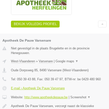
BEKIJK VOLLEDIG PROFIEL
Apotheek De Pauw Varsenare
Niet gevestigd in de plaats Brugelette en in de provincie
Henegouwen.
West-Vlaanderen
»
Varsenare
|
Google maps
▼
Oude Dorpsweg 85
,
8490
Varsenare
(
West-Vlaanderen
)
Tel:
050 39 43 88
, Fax:
050 39 47 97
, BTW-nr:
be 0429 480 960
E-mail › Apotheek De Pauw Varsenare
Website:
http://www.apotheekdepauw.be
|
Screenshot
▼
Apotheek De Pauw Varsenare, verzorgt naast de klassieke