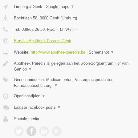
Limburg
»
Genk
|
Google maps
▼
Bochtlaan 58
,
3600
Genk
(
Limburg
)
Tel:
089/62 26 50
, Fax:
-
, BTW-nr:
-
E-mail › Apotheek Paredis Genk
Website:
http://www.apotheekparedis.be
|
Screenshot
▼
Apotheek Paredis is gelegen aan het woon-zorgcentrum Hof van
Gan op
▼
Geneesmiddelen, Medicamenten, Verzorgingsproducten,
Farmaceutische zorg,
▼
Openingstijden
▼
Laatste facebook posts
▼
Sociale media: