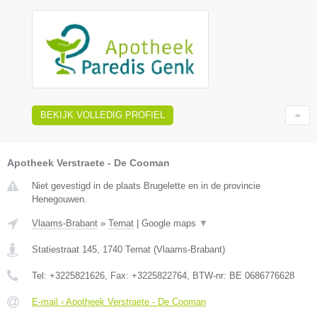
BEKIJK VOLLEDIG PROFIEL
Apotheek Verstraete - De Cooman
Niet gevestigd in de plaats Brugelette en in de provincie
Henegouwen.
Vlaams-Brabant
»
Ternat
|
Google maps
▼
Statiestraat 145
,
1740
Ternat
(
Vlaams-Brabant
)
Tel:
+3225821626
, Fax:
+3225822764
, BTW-nr:
BE 0686776628
E-mail › Apotheek Verstraete - De Cooman