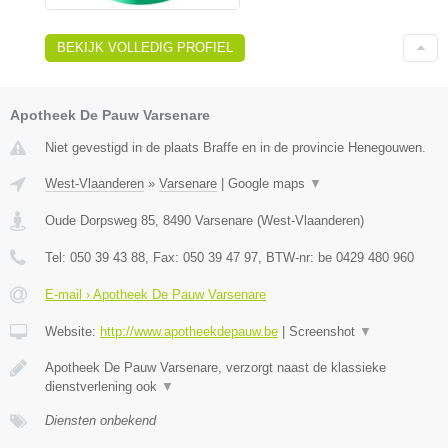
BEKIJK VOLLEDIG PROFIEL
Apotheek De Pauw Varsenare
Niet gevestigd in de plaats Braffe en in de provincie Henegouwen.
West-Vlaanderen
»
Varsenare
|
Google maps
▼
Oude Dorpsweg 85
,
8490
Varsenare
(
West-Vlaanderen
)
Tel:
050 39 43 88
, Fax:
050 39 47 97
, BTW-nr:
be 0429 480 960
E-mail › Apotheek De Pauw Varsenare
Website:
http://www.apotheekdepauw.be
|
Screenshot
▼
Apotheek De Pauw Varsenare, verzorgt naast de klassieke
dienstverlening ook
▼
Diensten onbekend