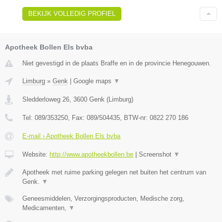
BEKIJK VOLLEDIG PROFIEL
Apotheek Bollen Els bvba
Niet gevestigd in de plaats Braffe en in de provincie Henegouwen.
Limburg
»
Genk
|
Google maps
▼
Sledderloweg 26
,
3600
Genk
(
Limburg
)
Tel:
089/353250
, Fax:
089/504435
, BTW-nr:
0822 270 186
E-mail › Apotheek Bollen Els bvba
Website:
http://www.apotheekbollen.be
|
Screenshot
▼
Apotheek met ruime parking gelegen net buiten het centrum van
Genk.
▼
Geneesmiddelen, Verzorgingsproducten, Medische zorg,
Medicamenten,
▼