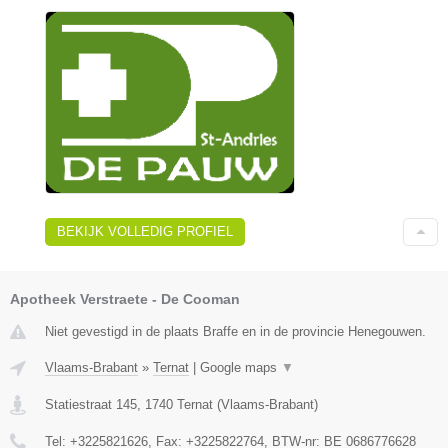
BEKIJK VOLLEDIG PROFIEL
Apotheek Verstraete - De Cooman
Niet gevestigd in de plaats Braffe en in de provincie Henegouwen.
Vlaams-Brabant
»
Ternat
|
Google maps
▼
Statiestraat 145
,
1740
Ternat
(
Vlaams-Brabant
)
Tel:
+3225821626
, Fax:
+3225822764
, BTW-nr:
BE 0686776628