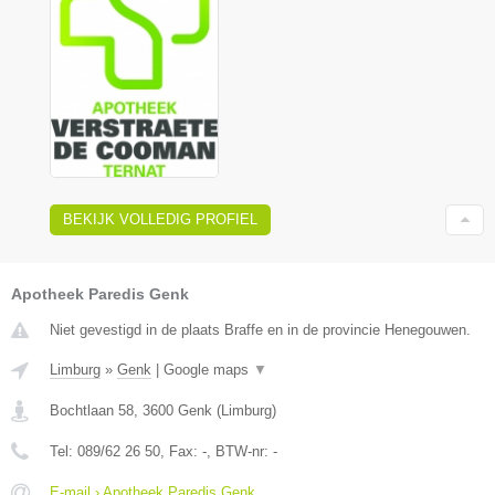
BEKIJK VOLLEDIG PROFIEL
Apotheek Paredis Genk
Niet gevestigd in de plaats Braffe en in de provincie Henegouwen.
Limburg
»
Genk
|
Google maps
▼
Bochtlaan 58
,
3600
Genk
(
Limburg
)
Tel:
089/62 26 50
, Fax:
-
, BTW-nr:
-
E-mail › Apotheek Paredis Genk