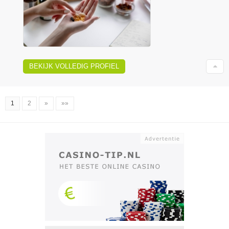
BEKIJK VOLLEDIG PROFIEL
1
2
»
»»