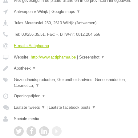
Niet gevestigd in de plaats Braffe en in de provincie Henegouwen.
Antwerpen
»
Wilrijk
|
Google maps
▼
Jules Moretuslei 239
,
2610
Wilrijk
(
Antwerpen
)
Tel:
03/256.35.51
, Fax:
-
, BTW-nr:
0812.204.556
E-mail › Actipharma
Website:
http://www.actipharma.be
|
Screenshot
▼
Apotheek
▼
Gezondheidsproducten, Gezondheidsadvies, Geneesmiddelen,
Cosmetica,
▼
Openingstijden
▼
Laatste tweets
▼
|
Laatste facebook posts
▼
Sociale media: