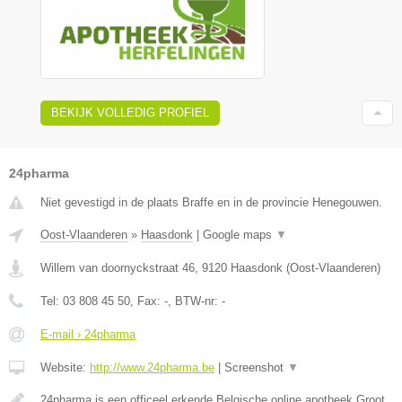
BEKIJK VOLLEDIG PROFIEL
24pharma
Niet gevestigd in de plaats Braffe en in de provincie Henegouwen.
Oost-Vlaanderen
»
Haasdonk
|
Google maps
▼
Willem van doornyckstraat 46
,
9120
Haasdonk
(
Oost-Vlaanderen
)
Tel:
03 808 45 50
, Fax:
-
, BTW-nr:
-
E-mail › 24pharma
Website:
http://www.24pharma.be
|
Screenshot
▼
24pharma is een officeel erkende Belgische online apotheek.Groot