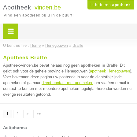
Ik heb een
apotheek
Apotheek
-vinden.be
Vind een apotheek bij u in de buurt!
U bent nu hier:
Home
»
Henegouwen
»
Braffe
Apotheek Braffe
Apotheek-vinden.be bevat helaas nog geen
apotheken in Braffe
. Dit
geldt ook voor de gehele provincie Henegouwen (
apotheek Henegouwen
).
Voer bovenaan deze pagina uw postcode in voor de dichtstbijzijnde
apotheken of ga naar
direct contact met apotheken
om via één e-mail in
contact te komen met meerdere apotheken tegelijk. Hieronder worden nu
overige resultaten getoond.
1
2
»
»»
Actipharma