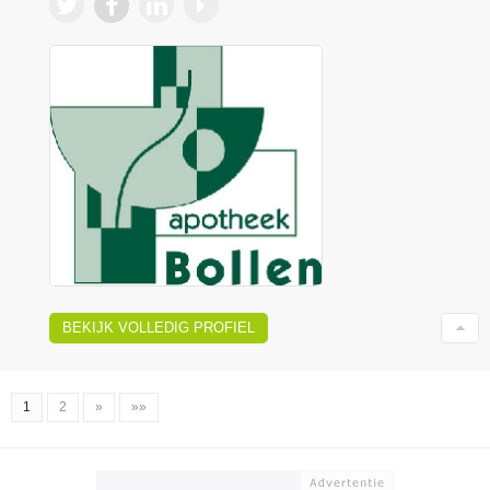
BEKIJK VOLLEDIG PROFIEL
1
2
»
»»