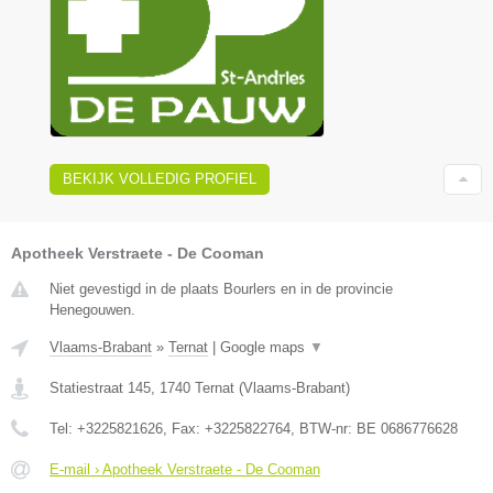
BEKIJK VOLLEDIG PROFIEL
Apotheek Verstraete - De Cooman
Niet gevestigd in de plaats Bourlers en in de provincie
Henegouwen.
Vlaams-Brabant
»
Ternat
|
Google maps
▼
Statiestraat 145
,
1740
Ternat
(
Vlaams-Brabant
)
Tel:
+3225821626
, Fax:
+3225822764
, BTW-nr:
BE 0686776628
E-mail › Apotheek Verstraete - De Cooman