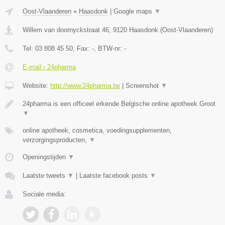
Oost-Vlaanderen
»
Haasdonk
|
Google maps
▼
Willem van doornyckstraat 46
,
9120
Haasdonk
(
Oost-Vlaanderen
)
Tel:
03 808 45 50
, Fax:
-
, BTW-nr:
-
E-mail › 24pharma
Website:
http://www.24pharma.be
|
Screenshot
▼
24pharma is een officeel erkende Belgische online apotheek.Groot
▼
online apotheek, cosmetica, voedingsupplementen,
verzorgingsproducten,
▼
Openingstijden
▼
Laatste tweets
▼
|
Laatste facebook posts
▼
Sociale media: