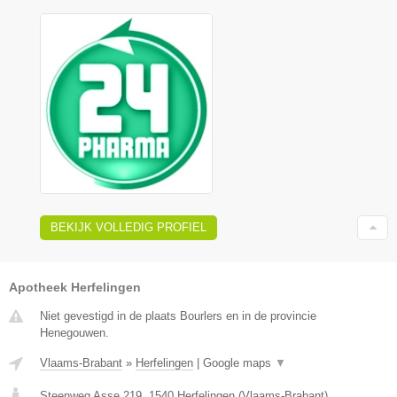
BEKIJK VOLLEDIG PROFIEL
Apotheek Herfelingen
Niet gevestigd in de plaats Bourlers en in de provincie
Henegouwen.
Vlaams-Brabant
»
Herfelingen
|
Google maps
▼
Steenweg Asse 219
,
1540
Herfelingen
(
Vlaams-Brabant
)