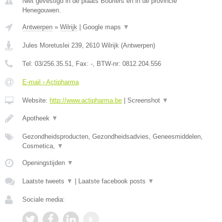
Niet gevestigd in de plaats Bourlers en in de provincie
Henegouwen.
Antwerpen
»
Wilrijk
|
Google maps
▼
Jules Moretuslei 239
,
2610
Wilrijk
(
Antwerpen
)
Tel:
03/256.35.51
, Fax:
-
, BTW-nr:
0812.204.556
E-mail › Actipharma
Website:
http://www.actipharma.be
|
Screenshot
▼
Apotheek
▼
Gezondheidsproducten, Gezondheidsadvies, Geneesmiddelen,
Cosmetica,
▼
Openingstijden
▼
Laatste tweets
▼
|
Laatste facebook posts
▼
Sociale media: