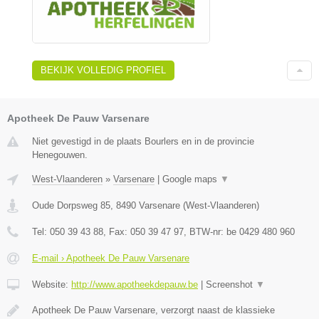
BEKIJK VOLLEDIG PROFIEL
Apotheek De Pauw Varsenare
Niet gevestigd in de plaats Bourlers en in de provincie
Henegouwen.
West-Vlaanderen
»
Varsenare
|
Google maps
▼
Oude Dorpsweg 85
,
8490
Varsenare
(
West-Vlaanderen
)
Tel:
050 39 43 88
, Fax:
050 39 47 97
, BTW-nr:
be 0429 480 960
E-mail › Apotheek De Pauw Varsenare
Website:
http://www.apotheekdepauw.be
|
Screenshot
▼
Apotheek De Pauw Varsenare, verzorgt naast de klassieke