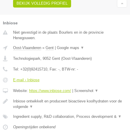
BEKIJK VOLLEDIG PROFIEL
Inbiose
Niet gevestigd in de plaats Bourlers en in de provincie
Henegouwen.
Oost-Vlaanderen
»
Gent
|
Google maps
▼
Technologiepark
,
9052
Gent
(
Oost-Vlaanderen
)
Tel:
+32(0)92415710
, Fax:
-
, BTW-nr:
-
E-mail › Inbiose
Website:
https://www.inbiose.com/
|
Screenshot
▼
Inbiose ontwikkelt en produceert bioactieve koolhydraten voor de
volgende
▼
Ingredient supply, R&D collaboration, Process development &
▼
Openingstijden onbekend