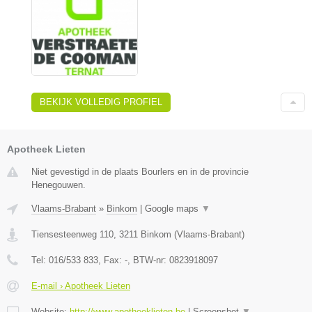
BEKIJK VOLLEDIG PROFIEL
Apotheek Lieten
Niet gevestigd in de plaats Bourlers en in de provincie
Henegouwen.
Vlaams-Brabant
»
Binkom
|
Google maps
▼
Tiensesteenweg 110
,
3211
Binkom
(
Vlaams-Brabant
)
Tel:
016/533 833
, Fax:
-
, BTW-nr:
0823918097
E-mail › Apotheek Lieten
Website:
http://www.apotheeklieten.be
|
Screenshot
▼