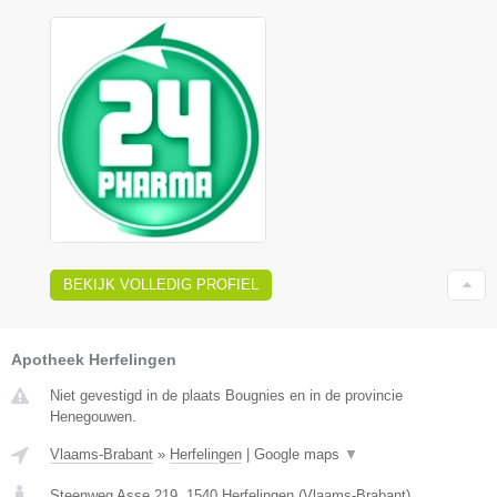
BEKIJK VOLLEDIG PROFIEL
Apotheek Herfelingen
Niet gevestigd in de plaats Bougnies en in de provincie
Henegouwen.
Vlaams-Brabant
»
Herfelingen
|
Google maps
▼
Steenweg Asse 219
,
1540
Herfelingen
(
Vlaams-Brabant
)