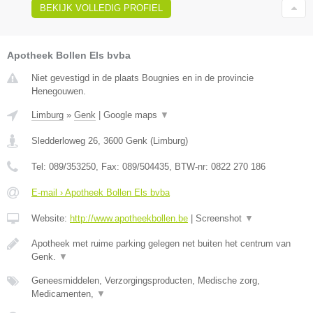
BEKIJK VOLLEDIG PROFIEL
Apotheek Bollen Els bvba
Niet gevestigd in de plaats Bougnies en in de provincie
Henegouwen.
Limburg
»
Genk
|
Google maps
▼
Sledderloweg 26
,
3600
Genk
(
Limburg
)
Tel:
089/353250
, Fax:
089/504435
, BTW-nr:
0822 270 186
E-mail › Apotheek Bollen Els bvba
Website:
http://www.apotheekbollen.be
|
Screenshot
▼
Apotheek met ruime parking gelegen net buiten het centrum van
Genk.
▼
Geneesmiddelen, Verzorgingsproducten, Medische zorg,
Medicamenten,
▼