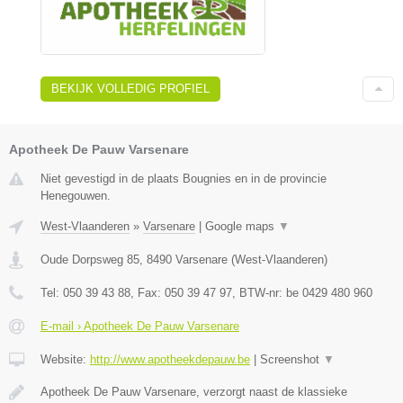
BEKIJK VOLLEDIG PROFIEL
Apotheek De Pauw Varsenare
Niet gevestigd in de plaats Bougnies en in de provincie
Henegouwen.
West-Vlaanderen
»
Varsenare
|
Google maps
▼
Oude Dorpsweg 85
,
8490
Varsenare
(
West-Vlaanderen
)
Tel:
050 39 43 88
, Fax:
050 39 47 97
, BTW-nr:
be 0429 480 960
E-mail › Apotheek De Pauw Varsenare
Website:
http://www.apotheekdepauw.be
|
Screenshot
▼
Apotheek De Pauw Varsenare, verzorgt naast de klassieke