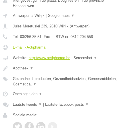
Niet gevestigd in de plaats Bougnies en in de provincie
Henegouwen.
Antwerpen
»
Wilrijk
|
Google maps
▼
Jules Moretuslei 239
,
2610
Wilrijk
(
Antwerpen
)
Tel:
03/256.35.51
, Fax:
-
, BTW-nr:
0812.204.556
E-mail › Actipharma
Website:
http://www.actipharma.be
|
Screenshot
▼
Apotheek
▼
Gezondheidsproducten, Gezondheidsadvies, Geneesmiddelen,
Cosmetica,
▼
Openingstijden
▼
Laatste tweets
▼
|
Laatste facebook posts
▼
Sociale media: