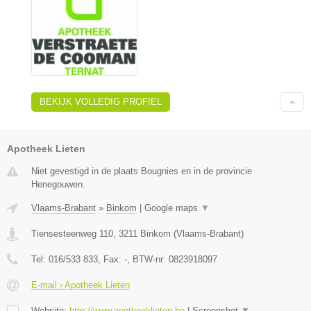
BEKIJK VOLLEDIG PROFIEL
Apotheek Lieten
Niet gevestigd in de plaats Bougnies en in de provincie
Henegouwen.
Vlaams-Brabant
»
Binkom
|
Google maps
▼
Tiensesteenweg 110
,
3211
Binkom
(
Vlaams-Brabant
)
Tel:
016/533 833
, Fax:
-
, BTW-nr:
0823918097
E-mail › Apotheek Lieten
Website:
http://www.apotheeklieten.be
|
Screenshot
▼