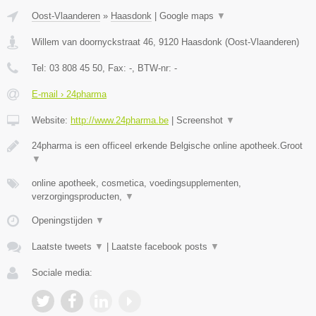
Oost-Vlaanderen
»
Haasdonk
|
Google maps
▼
Willem van doornyckstraat 46
,
9120
Haasdonk
(
Oost-Vlaanderen
)
Tel:
03 808 45 50
, Fax:
-
, BTW-nr:
-
E-mail › 24pharma
Website:
http://www.24pharma.be
|
Screenshot
▼
24pharma is een officeel erkende Belgische online apotheek.Groot
▼
online apotheek, cosmetica, voedingsupplementen,
verzorgingsproducten,
▼
Openingstijden
▼
Laatste tweets
▼
|
Laatste facebook posts
▼
Sociale media: