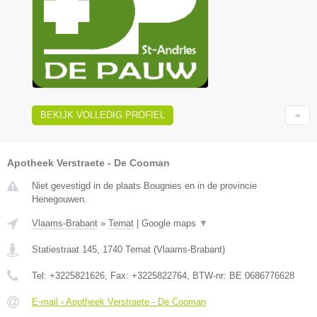
BEKIJK VOLLEDIG PROFIEL
Apotheek Verstraete - De Cooman
Niet gevestigd in de plaats Bougnies en in de provincie
Henegouwen.
Vlaams-Brabant
»
Ternat
|
Google maps
▼
Statiestraat 145
,
1740
Ternat
(
Vlaams-Brabant
)
Tel:
+3225821626
, Fax:
+3225822764
, BTW-nr:
BE 0686776628
E-mail › Apotheek Verstraete - De Cooman