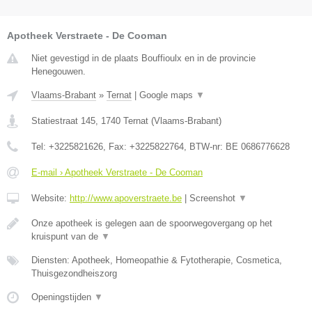
Apotheek Verstraete - De Cooman
Niet gevestigd in de plaats Bouffioulx en in de provincie
Henegouwen.
Vlaams-Brabant
»
Ternat
|
Google maps
▼
Statiestraat 145
,
1740
Ternat
(
Vlaams-Brabant
)
Tel:
+3225821626
, Fax:
+3225822764
, BTW-nr:
BE 0686776628
E-mail › Apotheek Verstraete - De Cooman
Website:
http://www.apoverstraete.be
|
Screenshot
▼
Onze apotheek is gelegen aan de spoorwegovergang op het
kruispunt van de
▼
Diensten: Apotheek, Homeopathie & Fytotherapie, Cosmetica,
Thuisgezondheiszorg
Openingstijden
▼