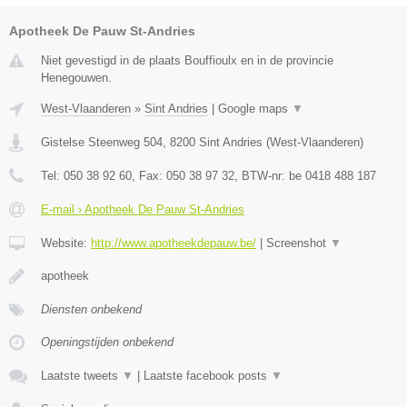
Apotheek De Pauw St-Andries
Niet gevestigd in de plaats Bouffioulx en in de provincie
Henegouwen.
West-Vlaanderen
»
Sint Andries
|
Google maps
▼
Gistelse Steenweg 504
,
8200
Sint Andries
(
West-Vlaanderen
)
Tel:
050 38 92 60
, Fax:
050 38 97 32
, BTW-nr:
be 0418 488 187
E-mail › Apotheek De Pauw St-Andries
Website:
http://www.apotheekdepauw.be/
|
Screenshot
▼
apotheek
Diensten onbekend
Openingstijden onbekend
Laatste tweets
▼
|
Laatste facebook posts
▼