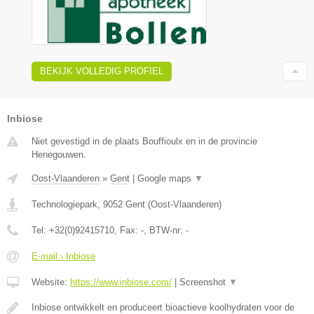
BEKIJK VOLLEDIG PROFIEL
Inbiose
Niet gevestigd in de plaats Bouffioulx en in de provincie
Henegouwen.
Oost-Vlaanderen
»
Gent
|
Google maps
▼
Technologiepark
,
9052
Gent
(
Oost-Vlaanderen
)
Tel:
+32(0)92415710
, Fax:
-
, BTW-nr:
-
E-mail › Inbiose
Website:
https://www.inbiose.com/
|
Screenshot
▼
Inbiose ontwikkelt en produceert bioactieve koolhydraten voor de