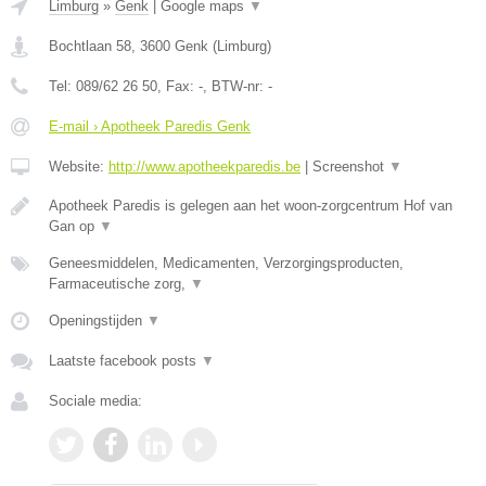
Limburg
»
Genk
|
Google maps
▼
Bochtlaan 58
,
3600
Genk
(
Limburg
)
Tel:
089/62 26 50
, Fax:
-
, BTW-nr:
-
E-mail › Apotheek Paredis Genk
Website:
http://www.apotheekparedis.be
|
Screenshot
▼
Apotheek Paredis is gelegen aan het woon-zorgcentrum Hof van
Gan op
▼
Geneesmiddelen, Medicamenten, Verzorgingsproducten,
Farmaceutische zorg,
▼
Openingstijden
▼
Laatste facebook posts
▼
Sociale media: