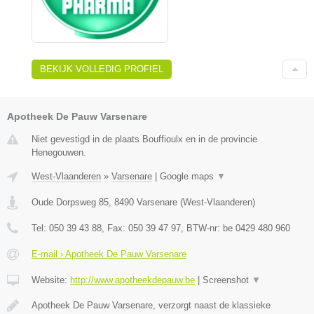
BEKIJK VOLLEDIG PROFIEL
Apotheek De Pauw Varsenare
Niet gevestigd in de plaats Bouffioulx en in de provincie
Henegouwen.
West-Vlaanderen
»
Varsenare
|
Google maps
▼
Oude Dorpsweg 85
,
8490
Varsenare
(
West-Vlaanderen
)
Tel:
050 39 43 88
, Fax:
050 39 47 97
, BTW-nr:
be 0429 480 960
E-mail › Apotheek De Pauw Varsenare
Website:
http://www.apotheekdepauw.be
|
Screenshot
▼
Apotheek De Pauw Varsenare, verzorgt naast de klassieke