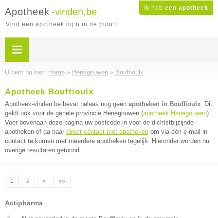
Ik heb een
apotheek
Apotheek
-vinden.be
Vind een apotheek bij u in de buurt!
U bent nu hier:
Home
»
Henegouwen
»
Bouffioulx
Apotheek Bouffioulx
Apotheek-vinden.be bevat helaas nog geen
apotheken in Bouffioulx
. Dit
geldt ook voor de gehele provincie Henegouwen (
apotheek Henegouwen
).
Voer bovenaan deze pagina uw postcode in voor de dichtstbijzijnde
apotheken of ga naar
direct contact met apotheken
om via één e-mail in
contact te komen met meerdere apotheken tegelijk. Hieronder worden nu
overige resultaten getoond.
1
2
»
»»
Actipharma