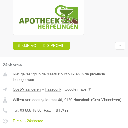
BEKIJK VOLLEDIG PROFIEL
24pharma
Niet gevestigd in de plaats Bouffioulx en in de provincie
Henegouwen.
Oost-Vlaanderen
»
Haasdonk
|
Google maps
▼
Willem van doornyckstraat 46
,
9120
Haasdonk
(
Oost-Vlaanderen
)
Tel:
03 808 45 50
, Fax:
-
, BTW-nr:
-
E-mail › 24pharma