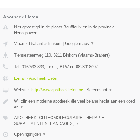
Apotheek Lieten
Niet gevestigd in de plaats Bouffioulx en in de provincie
Henegouwen.
Vlaams-Brabant
»
Binkom
|
Google maps
▼
Tiensesteenweg 110
,
3211
Binkom
(
Vlaams-Brabant
)
Tel:
016/533 833
, Fax:
-
, BTW-nr:
0823918097
E-mail › Apotheek Lieten
Website:
http://www.apotheeklieten.be
|
Screenshot
▼
Wij zijn een moderne apotheek die veel belang hecht aan een goed
en
▼
APOTHEEK, ORTHOMOLECULAIRE THERAPIE,
SUPPLEMENTEN, BANDAGES,
▼
Openingstijden
▼