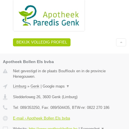
BEKIJK VOLLEDIG PROFIEL
Apotheek Bollen Els bvba
Niet gevestigd in de plaats Bouffioulx en in de provincie
Henegouwen.
Limburg
»
Genk
|
Google maps
▼
Sledderloweg 26
,
3600
Genk
(
Limburg
)
Tel:
089/353250
, Fax:
089/504435
, BTW-nr:
0822 270 186
E-mail › Apotheek Bollen Els bvba
Website:
http://www.apotheekbollen.be
|
Screenshot
▼