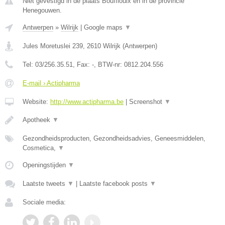
Niet gevestigd in de plaats Bouffioulx en in de provincie
Henegouwen.
Antwerpen
»
Wilrijk
|
Google maps
▼
Jules Moretuslei 239
,
2610
Wilrijk
(
Antwerpen
)
Tel:
03/256.35.51
, Fax:
-
, BTW-nr:
0812.204.556
E-mail › Actipharma
Website:
http://www.actipharma.be
|
Screenshot
▼
Apotheek
▼
Gezondheidsproducten, Gezondheidsadvies, Geneesmiddelen,
Cosmetica,
▼
Openingstijden
▼
Laatste tweets
▼
|
Laatste facebook posts
▼
Sociale media: