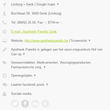
Limburg
»
Genk
|
Google maps
▼
Bochtlaan 58
,
3600
Genk
(
Limburg
)
Tel:
089/62 26 50
, Fax:
-
, BTW-nr:
-
E-mail › Apotheek Paredis Genk
Website:
http://www.apotheekparedis.be
|
Screenshot
▼
Apotheek Paredis is gelegen aan het woon-zorgcentrum Hof van
Gan op
▼
Geneesmiddelen, Medicamenten, Verzorgingsproducten,
Farmaceutische zorg,
▼
Openingstijden
▼
Laatste facebook posts
▼
Sociale media: