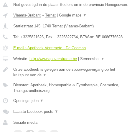
Niet gevestigd in de plaats Beclers en in de provincie Henegouwen.
Vlaams-Brabant
»
Ternat
|
Google maps
▼
Statiestraat 145
,
1740
Ternat
(
Vlaams-Brabant
)
Tel:
+3225821626
, Fax:
+3225822764
, BTW-nr:
BE 0686776628
E-mail › Apotheek Verstraete - De Cooman
Website:
http://www.apoverstraete.be
|
Screenshot
▼
Onze apotheek is gelegen aan de spoorwegovergang op het
kruispunt van de
▼
Diensten: Apotheek, Homeopathie & Fytotherapie, Cosmetica,
Thuisgezondheiszorg
Openingstijden
▼
Laatste facebook posts
▼
Sociale media: