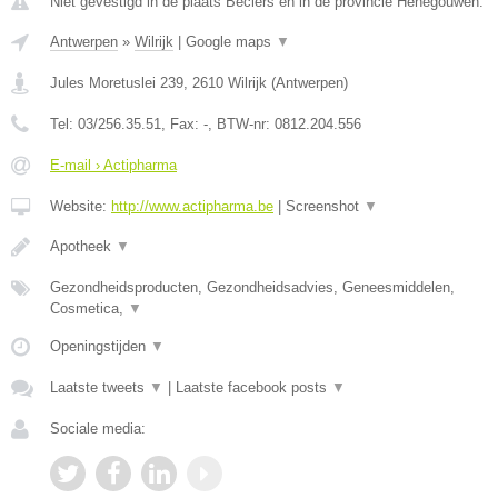
Niet gevestigd in de plaats Beclers en in de provincie Henegouwen.
Antwerpen
»
Wilrijk
|
Google maps
▼
Jules Moretuslei 239
,
2610
Wilrijk
(
Antwerpen
)
Tel:
03/256.35.51
, Fax:
-
, BTW-nr:
0812.204.556
E-mail › Actipharma
Website:
http://www.actipharma.be
|
Screenshot
▼
Apotheek
▼
Gezondheidsproducten, Gezondheidsadvies, Geneesmiddelen,
Cosmetica,
▼
Openingstijden
▼
Laatste tweets
▼
|
Laatste facebook posts
▼
Sociale media: