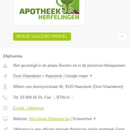
BEKIJK VOLLEDIG PROFIEL
24pharma
Niet gevestigd in de plaats Beclers en in de provincie Henegouwen.
Oost-Vlaanderen
»
Haasdonk
|
Google maps
▼
Willem van doornyckstraat 46
,
9120
Haasdonk
(
Oost-Vlaanderen
)
Tel:
03 808 45 50
, Fax:
-
, BTW-nr:
-
E-mail › 24pharma
Website:
http://www.24pharma.be
|
Screenshot
▼
24pharma is een officeel erkende Belgische online apotheek.Groot