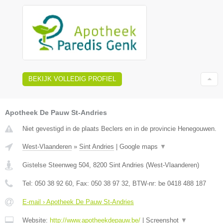
BEKIJK VOLLEDIG PROFIEL
Apotheek De Pauw St-Andries
Niet gevestigd in de plaats Beclers en in de provincie Henegouwen.
West-Vlaanderen
»
Sint Andries
|
Google maps
▼
Gistelse Steenweg 504
,
8200
Sint Andries
(
West-Vlaanderen
)
Tel:
050 38 92 60
, Fax:
050 38 97 32
, BTW-nr:
be 0418 488 187
E-mail › Apotheek De Pauw St-Andries
Website:
http://www.apotheekdepauw.be/
|
Screenshot
▼