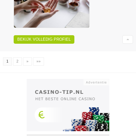
BEKIJK VOLLEDIG PROFIEL
1
2
»
»»