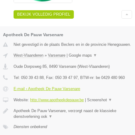
BEKIJK VOLLEDIG PROFIEL
Apotheek De Pauw Varsenare
Niet gevestigd in de plaats Beclers en in de provincie Henegouwen.
West-Vlaanderen
»
Varsenare
|
Google maps
▼
Oude Dorpsweg 85
,
8490
Varsenare
(
West-Vlaanderen
)
Tel:
050 39 43 88
, Fax:
050 39 47 97
, BTW-nr:
be 0429 480 960
E-mail › Apotheek De Pauw Varsenare
Website:
http://www.apotheekdepauw.be
|
Screenshot
▼
Apotheek De Pauw Varsenare, verzorgt naast de klassieke
dienstverlening ook
▼
Diensten onbekend