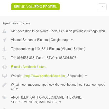
BEKIJK VOLLEDIG PROFIEL
Apotheek Lieten
Niet gevestigd in de plaats Beclers en in de provincie Henegouwen.
Vlaams-Brabant
»
Binkom
|
Google maps
▼
Tiensesteenweg 110
,
3211
Binkom
(
Vlaams-Brabant
)
Tel:
016/533 833
, Fax:
-
, BTW-nr:
0823918097
E-mail › Apotheek Lieten
Website:
http://www.apotheeklieten.be
|
Screenshot
▼
Wij zijn een moderne apotheek die veel belang hecht aan een goed
en
▼
APOTHEEK, ORTHOMOLECULAIRE THERAPIE,
SUPPLEMENTEN, BANDAGES,
▼