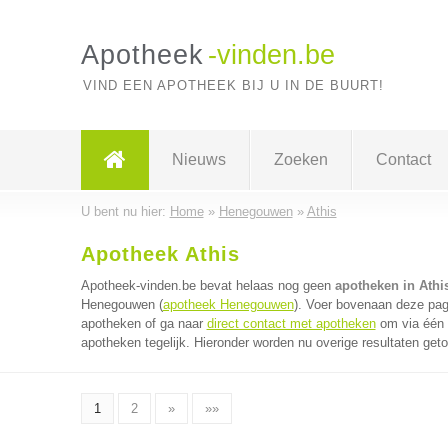
Apotheek
-vinden.be
VIND EEN APOTHEEK BIJ U IN DE BUURT!
Nieuws
Zoeken
Contact
U bent nu hier:
Home
»
Henegouwen
»
Athis
Apotheek Athis
Apotheek-vinden.be bevat helaas nog geen
apotheken in Athi
Henegouwen (
apotheek Henegouwen
). Voer bovenaan deze pagi
apotheken of ga naar
direct contact met apotheken
om via één 
apotheken tegelijk. Hieronder worden nu overige resultaten get
1
2
»
»»