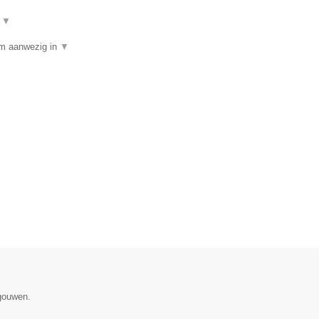
t
▼
am aanwezig in
▼
egouwen.