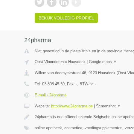
BEKIJK VOLLEDIG PROFIEL
24pharma
Niet gevestigd in de plaats Athis en in de provincie Hen
Oost-Vlaanderen
»
Haasdonk
|
Google maps
▼
Willem van doornyckstraat 46
,
9120
Haasdonk
(
Oost-Vla
Tel:
03 808 45 50
, Fax:
-
, BTW-nr:
-
E-mail › 24pharma
Website:
http://www.24pharma.be
|
Screenshot
▼
24pharma is een officeel erkende Belgische online apot
online apotheek, cosmetica, voedingsupplementen, verz