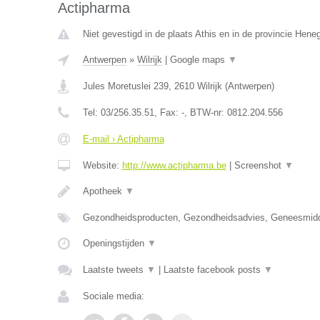
Actipharma
Niet gevestigd in de plaats Athis en in de provincie Hen
Antwerpen
»
Wilrijk
|
Google maps
▼
Jules Moretuslei 239
,
2610
Wilrijk
(
Antwerpen
)
Tel:
03/256.35.51
, Fax:
-
, BTW-nr:
0812.204.556
E-mail › Actipharma
Website:
http://www.actipharma.be
|
Screenshot
▼
Apotheek
▼
Gezondheidsproducten, Gezondheidsadvies, Geneesmid
Openingstijden
▼
Laatste tweets
▼
|
Laatste facebook posts
▼
Sociale media: