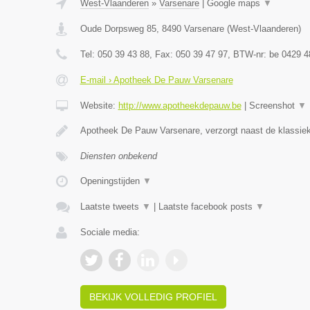
West-Vlaanderen
»
Varsenare
|
Google maps
▼
Oude Dorpsweg 85
,
8490
Varsenare
(
West-Vlaanderen
)
Tel:
050 39 43 88
, Fax:
050 39 47 97
, BTW-nr:
be 0429 4
E-mail › Apotheek De Pauw Varsenare
Website:
http://www.apotheekdepauw.be
|
Screenshot
▼
Apotheek De Pauw Varsenare, verzorgt naast de klassiek
Diensten onbekend
Openingstijden
▼
Laatste tweets
▼
|
Laatste facebook posts
▼
Sociale media:
BEKIJK VOLLEDIG PROFIEL