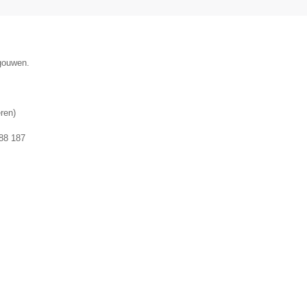
egouwen.
ren
)
88 187