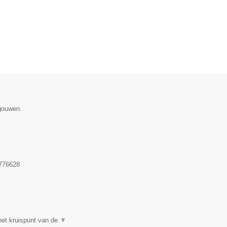
egouwen.
776628
et kruispunt van de
▼