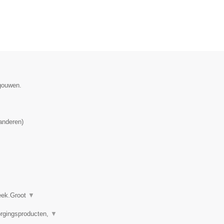
egouwen.
anderen
)
heek.Groot
▼
orgingsproducten,
▼