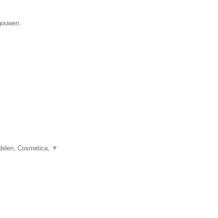
egouwen.
delen, Cosmetica,
▼