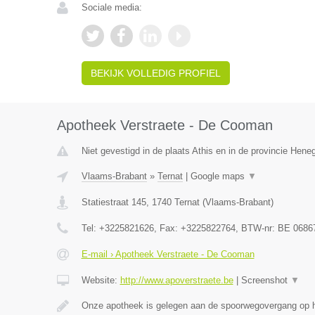
Sociale media:
BEKIJK VOLLEDIG PROFIEL
Apotheek Verstraete - De Cooman
Niet gevestigd in de plaats Athis en in de provincie Hen
Vlaams-Brabant
»
Ternat
|
Google maps
▼
Statiestraat 145
,
1740
Ternat
(
Vlaams-Brabant
)
Tel:
+3225821626
, Fax:
+3225822764
, BTW-nr:
BE 0686
E-mail › Apotheek Verstraete - De Cooman
Website:
http://www.apoverstraete.be
|
Screenshot
▼
Onze apotheek is gelegen aan de spoorwegovergang op h