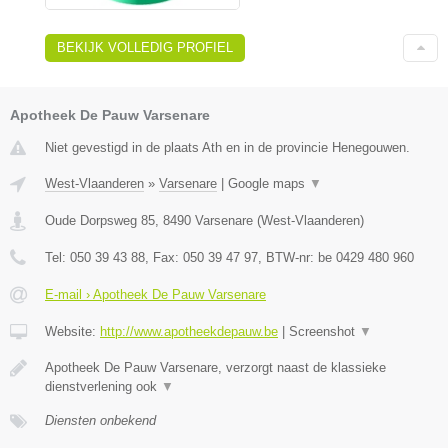
BEKIJK VOLLEDIG PROFIEL
Apotheek De Pauw Varsenare
Niet gevestigd in de plaats Ath en in de provincie Henegouwen.
West-Vlaanderen
»
Varsenare
|
Google maps
▼
Oude Dorpsweg 85
,
8490
Varsenare
(
West-Vlaanderen
)
Tel:
050 39 43 88
, Fax:
050 39 47 97
, BTW-nr:
be 0429 480 960
E-mail › Apotheek De Pauw Varsenare
Website:
http://www.apotheekdepauw.be
|
Screenshot
▼
Apotheek De Pauw Varsenare, verzorgt naast de klassieke
dienstverlening ook
▼
Diensten onbekend