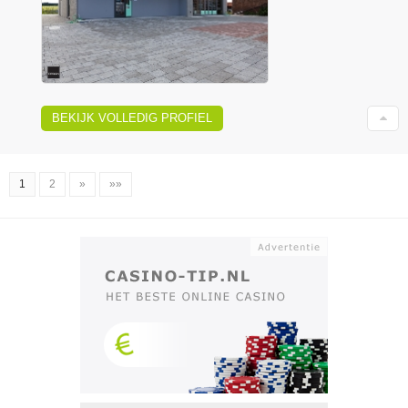
BEKIJK VOLLEDIG PROFIEL
1
2
»
»»