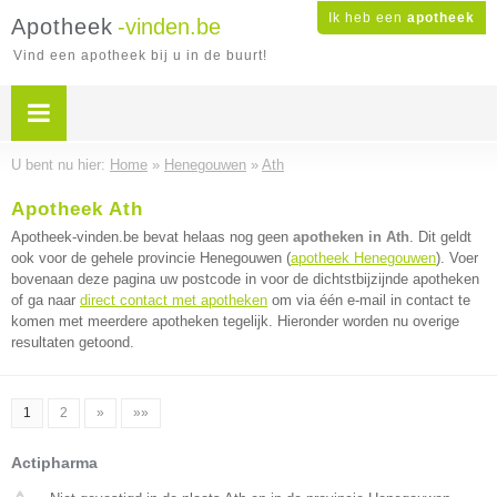
Ik heb een
apotheek
Apotheek
-vinden.be
Vind een apotheek bij u in de buurt!
U bent nu hier:
Home
»
Henegouwen
»
Ath
Apotheek Ath
Apotheek-vinden.be bevat helaas nog geen
apotheken in Ath
. Dit geldt
ook voor de gehele provincie Henegouwen (
apotheek Henegouwen
). Voer
bovenaan deze pagina uw postcode in voor de dichtstbijzijnde apotheken
of ga naar
direct contact met apotheken
om via één e-mail in contact te
komen met meerdere apotheken tegelijk. Hieronder worden nu overige
resultaten getoond.
1
2
»
»»
Actipharma