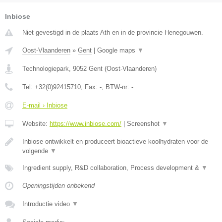
Inbiose
Niet gevestigd in de plaats Ath en in de provincie Henegouwen.
Oost-Vlaanderen
»
Gent
|
Google maps
▼
Technologiepark
,
9052
Gent
(
Oost-Vlaanderen
)
Tel:
+32(0)92415710
, Fax:
-
, BTW-nr:
-
E-mail › Inbiose
Website:
https://www.inbiose.com/
|
Screenshot
▼
Inbiose ontwikkelt en produceert bioactieve koolhydraten voor de
volgende
▼
Ingredient supply, R&D collaboration, Process development &
▼
Openingstijden onbekend
Introductie video
▼