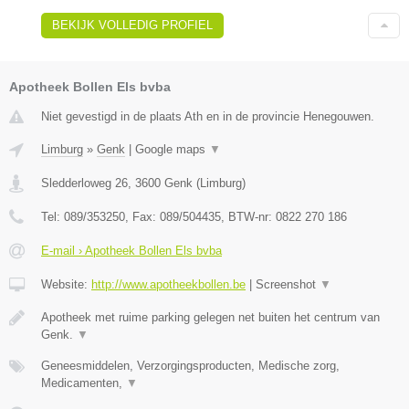
BEKIJK VOLLEDIG PROFIEL
Apotheek Bollen Els bvba
Niet gevestigd in de plaats Ath en in de provincie Henegouwen.
Limburg
»
Genk
|
Google maps
▼
Sledderloweg 26
,
3600
Genk
(
Limburg
)
Tel:
089/353250
, Fax:
089/504435
, BTW-nr:
0822 270 186
E-mail › Apotheek Bollen Els bvba
Website:
http://www.apotheekbollen.be
|
Screenshot
▼
Apotheek met ruime parking gelegen net buiten het centrum van
Genk.
▼
Geneesmiddelen, Verzorgingsproducten, Medische zorg,
Medicamenten,
▼