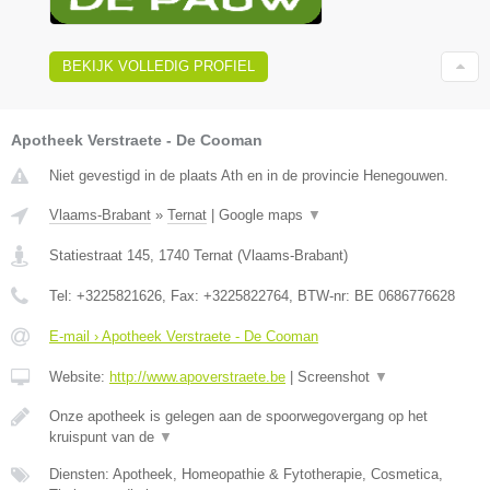
BEKIJK VOLLEDIG PROFIEL
Apotheek Verstraete - De Cooman
Niet gevestigd in de plaats Ath en in de provincie Henegouwen.
Vlaams-Brabant
»
Ternat
|
Google maps
▼
Statiestraat 145
,
1740
Ternat
(
Vlaams-Brabant
)
Tel:
+3225821626
, Fax:
+3225822764
, BTW-nr:
BE 0686776628
E-mail › Apotheek Verstraete - De Cooman
Website:
http://www.apoverstraete.be
|
Screenshot
▼
Onze apotheek is gelegen aan de spoorwegovergang op het
kruispunt van de
▼
Diensten: Apotheek, Homeopathie & Fytotherapie, Cosmetica,