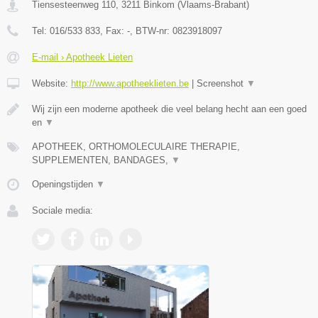
Tiensesteenweg 110
,
3211
Binkom
(
Vlaams-Brabant
)
Tel:
016/533 833
, Fax:
-
, BTW-nr:
0823918097
E-mail › Apotheek Lieten
Website:
http://www.apotheeklieten.be
|
Screenshot
▼
Wij zijn een moderne apotheek die veel belang hecht aan een goed
en
▼
APOTHEEK, ORTHOMOLECULAIRE THERAPIE,
SUPPLEMENTEN, BANDAGES,
▼
Openingstijden
▼
Sociale media: