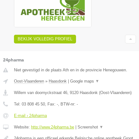
BEKIJK VOLLEDIG PROFIEL
24pharma
Niet gevestigd in de plaats Ath en in de provincie Henegouwen.
Oost-Vlaanderen
»
Haasdonk
|
Google maps
▼
Willem van doornyckstraat 46
,
9120
Haasdonk
(
Oost-Vlaanderen
)
Tel:
03 808 45 50
, Fax:
-
, BTW-nr:
-
E-mail › 24pharma
Website:
http://www.24pharma.be
|
Screenshot
▼
24pharma is een officeel erkende Belgische online apotheek.Groot