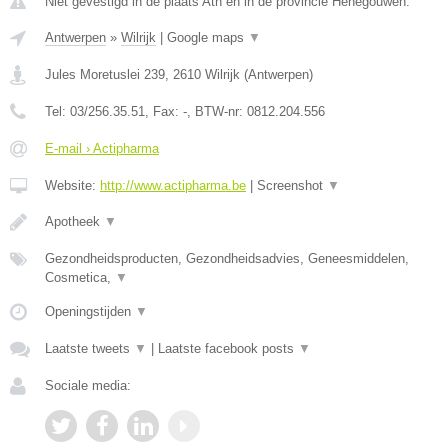
Niet gevestigd in de plaats Ath en in de provincie Henegouwen.
Antwerpen
»
Wilrijk
|
Google maps
▼
Jules Moretuslei 239
,
2610
Wilrijk
(
Antwerpen
)
Tel:
03/256.35.51
, Fax:
-
, BTW-nr:
0812.204.556
E-mail › Actipharma
Website:
http://www.actipharma.be
|
Screenshot
▼
Apotheek
▼
Gezondheidsproducten, Gezondheidsadvies, Geneesmiddelen,
Cosmetica,
▼
Openingstijden
▼
Laatste tweets
▼
|
Laatste facebook posts
▼
Sociale media: