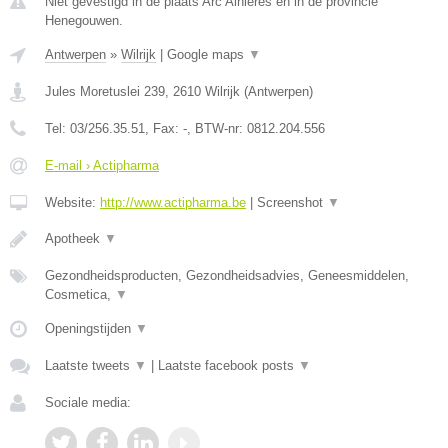
Niet gevestigd in de plaats Arc Ainieres en in de provincie
Henegouwen.
Antwerpen
»
Wilrijk
|
Google maps
▼
Jules Moretuslei 239
,
2610
Wilrijk
(
Antwerpen
)
Tel:
03/256.35.51
, Fax:
-
, BTW-nr:
0812.204.556
E-mail › Actipharma
Website:
http://www.actipharma.be
|
Screenshot
▼
Apotheek
▼
Gezondheidsproducten, Gezondheidsadvies, Geneesmiddelen,
Cosmetica,
▼
Openingstijden
▼
Laatste tweets
▼
|
Laatste facebook posts
▼
Sociale media: