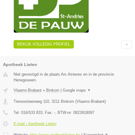
BEKIJK VOLLEDIG PROFIEL
Apotheek Lieten
Niet gevestigd in de plaats Arc Ainieres en in de provincie
Henegouwen.
Vlaams-Brabant
»
Binkom
|
Google maps
▼
Tiensesteenweg 110
,
3211
Binkom
(
Vlaams-Brabant
)
Tel:
016/533 833
, Fax:
-
, BTW-nr:
0823918097
E-mail › Apotheek Lieten
Website:
http://www.apotheeklieten.be
|
Screenshot
▼