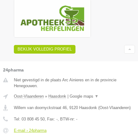
BEKIJK VOLLEDIG PROFIEL
24pharma
Niet gevestigd in de plaats Arc Ainieres en in de provincie
Henegouwen.
Oost-Vlaanderen
»
Haasdonk
|
Google maps
▼
Willem van doornyckstraat 46
,
9120
Haasdonk
(
Oost-Vlaanderen
)
Tel:
03 808 45 50
, Fax:
-
, BTW-nr:
-
E-mail › 24pharma