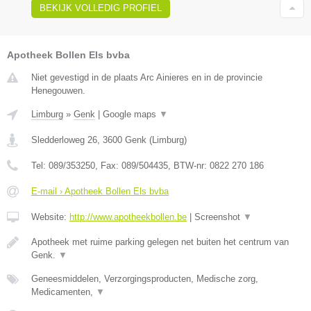
BEKIJK VOLLEDIG PROFIEL
Apotheek Bollen Els bvba
Niet gevestigd in de plaats Arc Ainieres en in de provincie
Henegouwen.
Limburg
»
Genk
|
Google maps
▼
Sledderloweg 26
,
3600
Genk
(
Limburg
)
Tel:
089/353250
, Fax:
089/504435
, BTW-nr:
0822 270 186
E-mail › Apotheek Bollen Els bvba
Website:
http://www.apotheekbollen.be
|
Screenshot
▼
Apotheek met ruime parking gelegen net buiten het centrum van
Genk.
▼
Geneesmiddelen, Verzorgingsproducten, Medische zorg,
Medicamenten,
▼