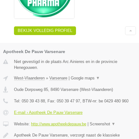
BEKIJK VOLLEDIG PROFIEL
Apotheek De Pauw Varsenare
Niet gevestigd in de plaats Arc Ainieres en in de provincie
Henegouwen.
West-Vlaanderen
»
Varsenare
|
Google maps
▼
Oude Dorpsweg 85
,
8490
Varsenare
(
West-Vlaanderen
)
Tel:
050 39 43 88
, Fax:
050 39 47 97
, BTW-nr:
be 0429 480 960
E-mail › Apotheek De Pauw Varsenare
Website:
http://www.apotheekdepauw.be
|
Screenshot
▼
Apotheek De Pauw Varsenare, verzorgt naast de klassieke