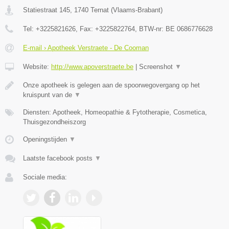
Statiestraat 145
,
1740
Ternat
(
Vlaams-Brabant
)
Tel:
+3225821626
, Fax:
+3225822764
, BTW-nr:
BE 0686776628
E-mail › Apotheek Verstraete - De Cooman
Website:
http://www.apoverstraete.be
|
Screenshot
▼
Onze apotheek is gelegen aan de spoorwegovergang op het
kruispunt van de
▼
Diensten: Apotheek, Homeopathie & Fytotherapie, Cosmetica,
Thuisgezondheiszorg
Openingstijden
▼
Laatste facebook posts
▼
Sociale media: