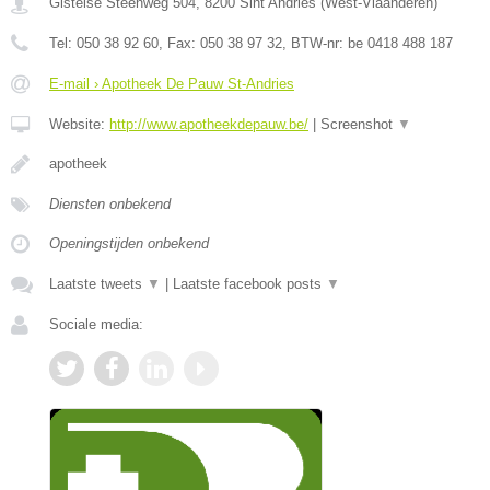
Gistelse Steenweg 504
,
8200
Sint Andries
(
West-Vlaanderen
)
Tel:
050 38 92 60
, Fax:
050 38 97 32
, BTW-nr:
be 0418 488 187
E-mail › Apotheek De Pauw St-Andries
Website:
http://www.apotheekdepauw.be/
|
Screenshot
▼
apotheek
Diensten onbekend
Openingstijden onbekend
Laatste tweets
▼
|
Laatste facebook posts
▼
Sociale media: