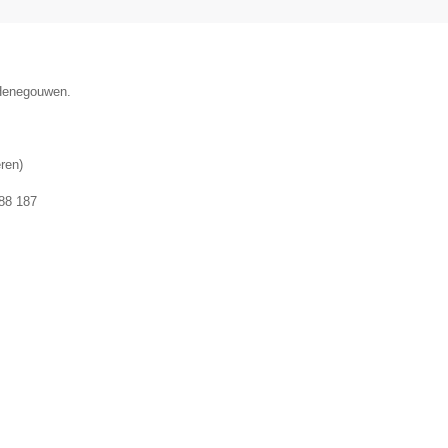
 Henegouwen.
ren
)
88 187