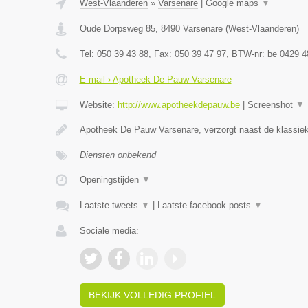
West-Vlaanderen
»
Varsenare
|
Google maps
▼
Oude Dorpsweg 85
,
8490
Varsenare
(
West-Vlaanderen
)
Tel:
050 39 43 88
, Fax:
050 39 47 97
, BTW-nr:
be 0429 4
E-mail › Apotheek De Pauw Varsenare
Website:
http://www.apotheekdepauw.be
|
Screenshot
▼
Apotheek De Pauw Varsenare, verzorgt naast de klassiek
Diensten onbekend
Openingstijden
▼
Laatste tweets
▼
|
Laatste facebook posts
▼
Sociale media:
BEKIJK VOLLEDIG PROFIEL