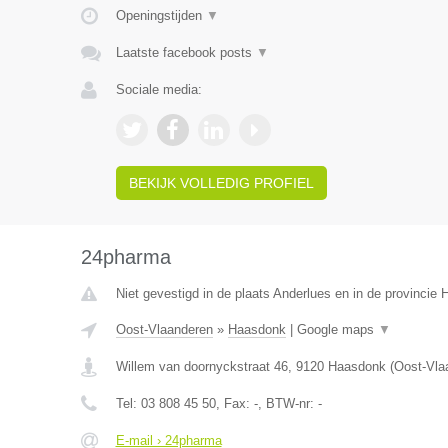
Openingstijden
▼
Laatste facebook posts
▼
Sociale media:
BEKIJK VOLLEDIG PROFIEL
24pharma
Niet gevestigd in de plaats Anderlues en in de provincie
Oost-Vlaanderen
»
Haasdonk
|
Google maps
▼
Willem van doornyckstraat 46
,
9120
Haasdonk
(
Oost-Vla
Tel:
03 808 45 50
, Fax:
-
, BTW-nr:
-
E-mail › 24pharma