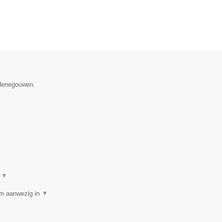
 Henegouwen.
t
▼
am aanwezig in
▼