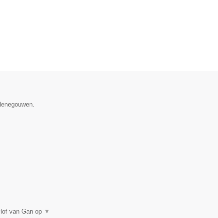
 Henegouwen.
 Hof van Gan op
▼