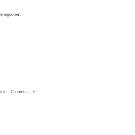
 Henegouwen.
delen, Cosmetica,
▼