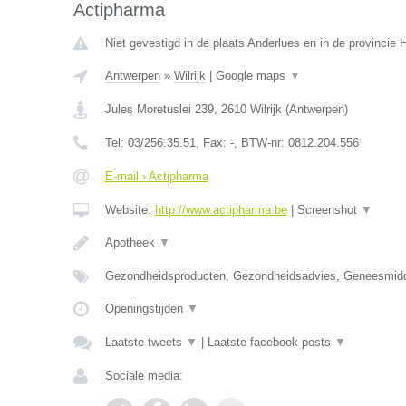
Actipharma
Niet gevestigd in de plaats Anderlues en in de provincie
Antwerpen
»
Wilrijk
|
Google maps
▼
Jules Moretuslei 239
,
2610
Wilrijk
(
Antwerpen
)
Tel:
03/256.35.51
, Fax:
-
, BTW-nr:
0812.204.556
E-mail › Actipharma
Website:
http://www.actipharma.be
|
Screenshot
▼
Apotheek
▼
Gezondheidsproducten, Gezondheidsadvies, Geneesmid
Openingstijden
▼
Laatste tweets
▼
|
Laatste facebook posts
▼
Sociale media: