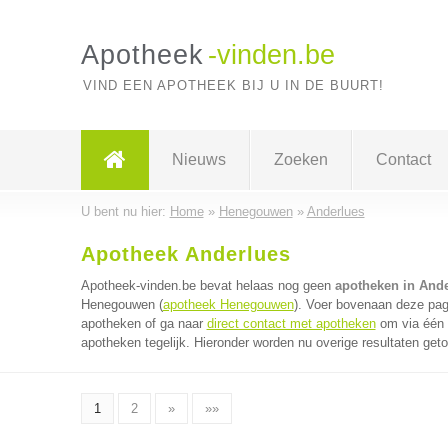
Apotheek
-vinden.be
VIND EEN APOTHEEK BIJ U IN DE BUURT!
Nieuws
Zoeken
Contact
U bent nu hier:
Home
»
Henegouwen
»
Anderlues
Apotheek Anderlues
Apotheek-vinden.be bevat helaas nog geen
apotheken in And
Henegouwen (
apotheek Henegouwen
). Voer bovenaan deze pagi
apotheken of ga naar
direct contact met apotheken
om via één 
apotheken tegelijk. Hieronder worden nu overige resultaten get
1
2
»
»»