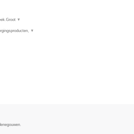
heek.Groot
▼
orgingsproducten,
▼
 Henegouwen.