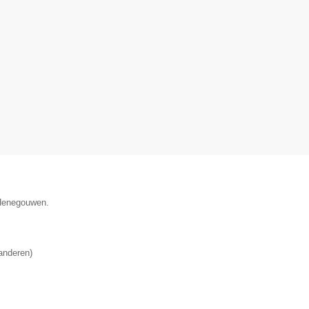
 Henegouwen.
anderen
)