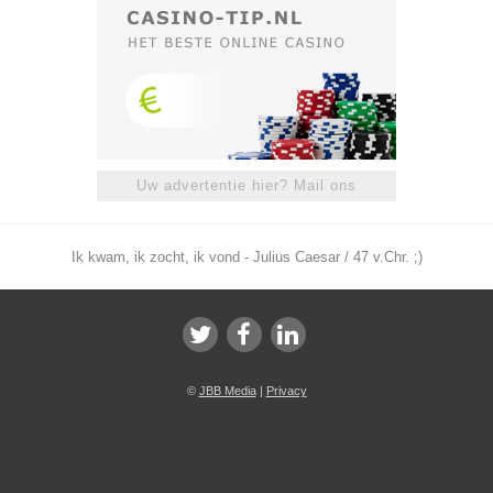
Uw advertentie hier? Mail ons
Ik kwam, ik zocht, ik vond - Julius Caesar / 47 v.Chr. ;)
©
JBB Media
|
Privacy